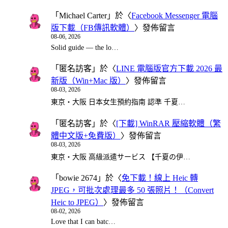
「
Michael Carter
」於〈
Facebook Messenger 電腦
版下載（FB傳訊軟體）
〉發佈留言
08-06, 2026
Solid guide — the lo…
「
匿名訪客
」於〈
LINE 電腦版官方下載 2026 最
新版（Win+Mac 版）
〉發佈留言
08-03, 2026
東京・大阪 日本女生預約指南 認準 千夏…
「
匿名訪客
」於〈
[下載] WinRAR 壓縮軟體（繁
體中文版+免費版）
〉發佈留言
08-03, 2026
東京・大阪 高級派遣サービス 【千夏の伊…
「
bowie 2674
」於〈
免下載！線上 Heic 轉
JPEG，可批次處理最多 50 張照片！（Convert
Heic to JPEG）
〉發佈留言
08-02, 2026
Love that I can batc…