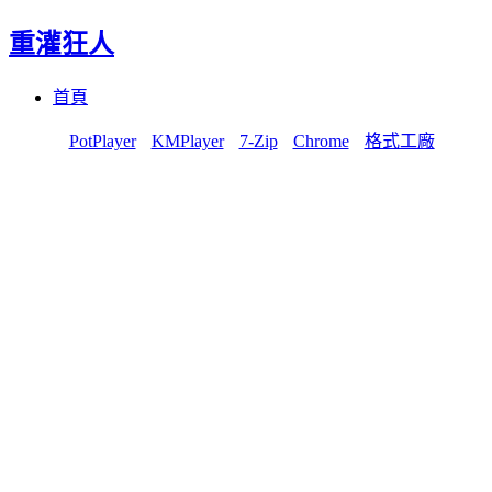
重灌狂人
Menu
Skip
首頁
to
content
PotPlayer
KMPlayer
7-Zip
Chrome
格式工廠