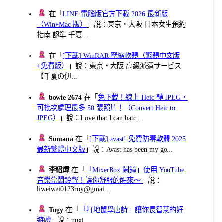
在「
LINE 電腦版官方下載 2026 最新版
（Win+Mac 版）
」說：東京・大阪 日本女生預約
指南 認準 千夏...
在「
[下載] WinRAR 壓縮軟體（繁體中文版
+免費版）
」說：東京・大阪 高級派遣サービス
【千夏の伊...
bowie 2674
在「
免下載！線上 Heic 轉 JPEG，
可批次處理最多 50 張照片！（Convert Heic to
JPEG）
」說：Love that I can batc...
Sumana
在「
[下載] avast! 免費防毒軟體 2025
最新繁體中文版
」說：Avast has been my go...
李紹煒
在「
「MixerBox 鬧鐘」使用 YouTube
音樂當鬧鈴聲！讓你舒服的醒來～
」說：
liweiwei0123roy@gmai...
Tugy
在「
「打地鼠學唐詩」讓你長智慧的好
遊戲
」說：uugi