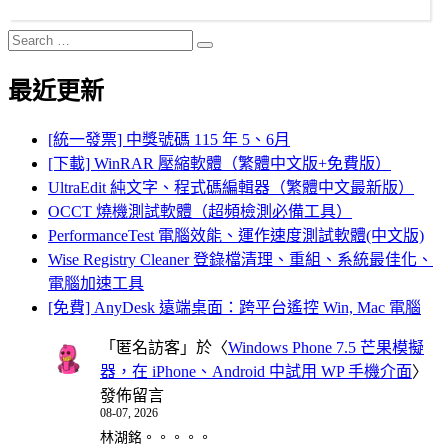
Search
Search
for:
最近更新
[統一發票] 中獎號碼 115 年 5、6月
[下載] WinRAR 壓縮軟體（繁體中文版+免費版）
UltraEdit 純文字、程式碼編輯器（繁體中文最新版）
OCCT 燒機測試軟體（超頻檢測必備工具）
PerformanceTest 電腦效能、運作速度測試軟體(中文版)
Wise Registry Cleaner 登錄檔清理、重組、系統最佳化、
電腦加速工具
[免費] AnyDesk 遠端桌面：跨平台遙控 Win, Mac 電腦
「
匿名訪客
」於〈
Windows Phone 7.5 芒果模擬
器，在 iPhone、Android 中試用 WP 手機介面
〉
發佈留言
08-07, 2026
林湖銘。。。。。