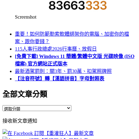
Screenshot
重要！如何防範勒索軟體綁架你的電腦、加密你的檔
案、跟你要錢？
115人事行政總處2026行事曆、放假日
[免費下載] Windows 11 簡體/繁體中文版 光碟映像 (ISO
檔案) 官方網站正式版本
最新酒駕罰則：關3年、罰30萬、扣駕照牌照
【注音符號】轉【漢語拼音】字母對照表
全部文章分類
全
部
接收新文章通知
文
章
分