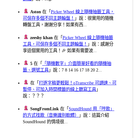
Aston
在「
Picker Wheel 線上隨機抽籤工具，
可保存多個不同主題輪盤！
」說：很實用的隨機
轉盤工具，謝謝分享！如果有西...
zeeshy khan
在「
Picker Wheel 線上隨機抽籤
工具，可保存多個不同主題輪盤！
」說：感謝分
享這個實用的工具！🎉 如果有需要波...
5
在「
「隨機數字」介面簡單好看的隨機抽
籤、選號工具
」說：7 8 14 16 17 18 20 2...
在「
打逐字稿更輕鬆！oTranscribe 可調速、可
暫停、可加入時間標籤的線上聽寫工具
」
說：？？？
SongFromLink
在「
SoundHound 用「哼歌」
的方式找歌（音樂識別軟體）
」說：這篇介紹
SoundHound 的情境很...