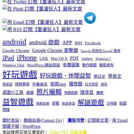
類
android
android 遊戲
APP
BBS
Facebook
Google Chrome 瀏覽器
Google Chrome
Google 與其他 Google 應用
iPhone
iPad
PDF
widget
LINE
Mac OS X
Windows 7
免費圖庫
Windows Vista
WordPress 網站架設
動作遊戲
動態桌布
好玩遊戲
好玩遊戲、休閒益智
學英文
學日文
播放器
拍照app
待辦事項
手機桌布
學英語
日文學習
桌布
照片編輯
桌面小工具
環境音
濾鏡
療癒
物理遊戲
益智遊戲
解謎遊戲
舒壓
貼圖
計時器
睡眠音樂
英語學習
鬧鐘
關於本站
|
聯絡站長(Contact Us)
|
廣告刊登
|
訂閱新文章
/
用 Email
閱電子報
|
WordPress
本站使用又快又便宜的：
Vultr VPS 日本主機