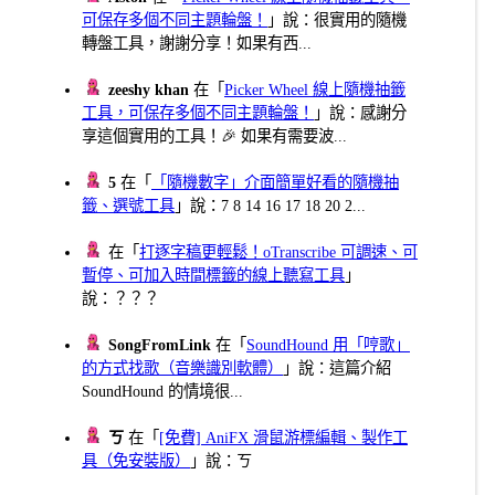
可保存多個不同主題輪盤！
」說：很實用的隨機
轉盤工具，謝謝分享！如果有西...
zeeshy khan
在「
Picker Wheel 線上隨機抽籤
工具，可保存多個不同主題輪盤！
」說：感謝分
享這個實用的工具！🎉 如果有需要波...
5
在「
「隨機數字」介面簡單好看的隨機抽
籤、選號工具
」說：7 8 14 16 17 18 20 2...
在「
打逐字稿更輕鬆！oTranscribe 可調速、可
暫停、可加入時間標籤的線上聽寫工具
」
說：？？？
SongFromLink
在「
SoundHound 用「哼歌」
的方式找歌（音樂識別軟體）
」說：這篇介紹
SoundHound 的情境很...
ㄎ
在「
[免費] AniFX 滑鼠游標編輯、製作工
具（免安裝版）
」說：ㄎ