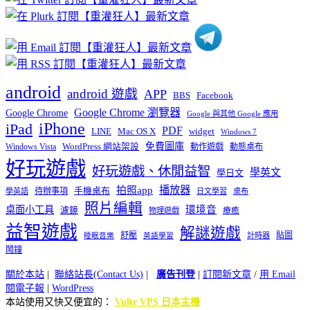
類
android
android 遊戲
APP
BBS
Facebook
Google Chrome 瀏覽器
Google Chrome
Google 與其他 Google 應用
iPhone
iPad
PDF
widget
LINE
Mac OS X
Windows 7
免費圖庫
Windows Vista
WordPress 網站架設
動作遊戲
動態桌布
好玩遊戲
好玩遊戲、休閒益智
學英文
學日文
播放器
拍照app
待辦事項
手機桌布
學英語
日文學習
桌布
照片編輯
桌面小工具
環境音
濾鏡
療癒
物理遊戲
益智遊戲
解謎遊戲
舒壓
貼圖
計時器
睡眠音樂
英語學習
鬧鐘
關於本站
|
聯絡站長(Contact Us)
|
廣告刊登
|
訂閱新文章
/
用 Email
閱電子報
|
WordPress
本站使用又快又便宜的：
Vultr VPS 日本主機