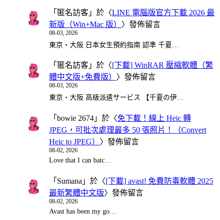
「
匿名訪客
」於〈
LINE 電腦版官方下載 2026 最
新版（Win+Mac 版）
〉發佈留言
08-03, 2026
東京・大阪 日本女生預約指南 認準 千夏…
「
匿名訪客
」於〈
[下載] WinRAR 壓縮軟體（繁
體中文版+免費版）
〉發佈留言
08-03, 2026
東京・大阪 高級派遣サービス 【千夏の伊…
「
bowie 2674
」於〈
免下載！線上 Heic 轉
JPEG，可批次處理最多 50 張照片！（Convert
Heic to JPEG）
〉發佈留言
08-02, 2026
Love that I can batc…
「
Sumana
」於〈
[下載] avast! 免費防毒軟體 2025
最新繁體中文版
〉發佈留言
08-02, 2026
Avast has been my go…