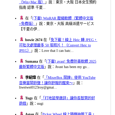
（Win+Mac 版）
」說：東京・大阪 日本女生預約
指南 認準 千夏...
在「
[下載] WinRAR 壓縮軟體（繁體中文版
+免費版）
」說：東京・大阪 高級派遣サービス
【千夏の伊...
bowie 2674
在「
免下載！線上 Heic 轉 JPEG，
可批次處理最多 50 張照片！（Convert Heic to
JPEG）
」說：Love that I can batc...
Sumana
在「
[下載] avast! 免費防毒軟體 2025
最新繁體中文版
」說：Avast has been my go...
李紹煒
在「
「MixerBox 鬧鐘」使用 YouTube
音樂當鬧鈴聲！讓你舒服的醒來～
」說：
liweiwei0123roy@gmai...
Tugy
在「
「打地鼠學唐詩」讓你長智慧的好
遊戲
」說：uugi
Aston
在「
Picker Wheel 線上隨機抽籤工具，