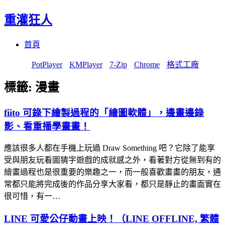
重灌狂人
Menu
Skip
首頁
to
content
PotPlayer
KMPlayer
7-Zip
Chrome
格式工廠
標籤:
漫畫
fiito 可錄下繪製過程的「繪圖軟體」，邊畫邊錄
影、看重播學畫畫！
應該很多人都在手機上玩過 Draw Something 吧？它除了能享
受與朋友玩看圖猜字遊戲的成就感之外，看著對方從無到有的
繪畫過程也是很重要的樂趣之一，而一般喜歡畫畫的朋友，通
常都只能將完成後的作品分享大家看，都只是靜止的畫面實在
很可惜，有一…
LINE 可愛公仔動畫上映！（LINE OFFLINE, 繁體