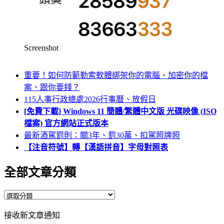
Screenshot
重要！如何防範勒索軟體綁架你的電腦、加密你的檔
案、跟你要錢？
115人事行政總處2026行事曆、放假日
[免費下載] Windows 11 簡體/繁體中文版 光碟映像 (ISO
檔案) 官方網站正式版本
最新酒駕罰則：關3年、罰30萬、扣駕照牌照
【注音符號】轉【漢語拼音】字母對照表
全部文章分類
全
部
接收新文章通知
文