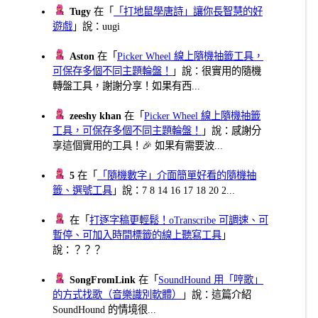
Tugy
在「
「打地鼠學唐詩」讓你長智慧的好
遊戲
」說：uugi
Aston
在「
Picker Wheel 線上隨機抽籤工具，
可保存多個不同主題輪盤！
」說：很實用的隨機
轉盤工具，謝謝分享！如果有西...
zeeshy khan
在「
Picker Wheel 線上隨機抽籤
工具，可保存多個不同主題輪盤！
」說：感謝分
享這個實用的工具！🎉 如果有需要波...
5
在「
「隨機數字」介面簡單好看的隨機抽
籤、選號工具
」說：7 8 14 16 17 18 20 2...
在「
打逐字稿更輕鬆！oTranscribe 可調速、可
暫停、可加入時間標籤的線上聽寫工具
」
說：？？？
SongFromLink
在「
SoundHound 用「哼歌」
的方式找歌（音樂識別軟體）
」說：這篇介紹
SoundHound 的情境很...