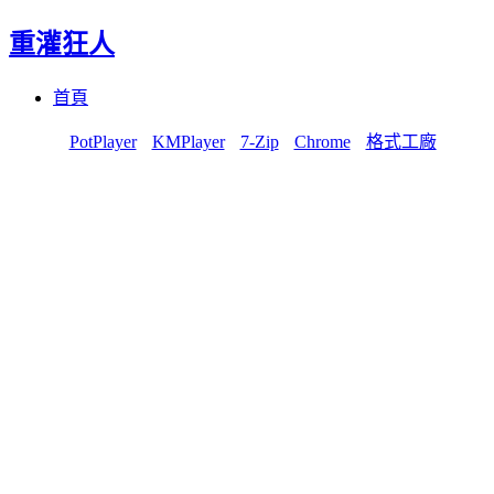
重灌狂人
Menu
Skip
首頁
to
content
PotPlayer
KMPlayer
7-Zip
Chrome
格式工廠