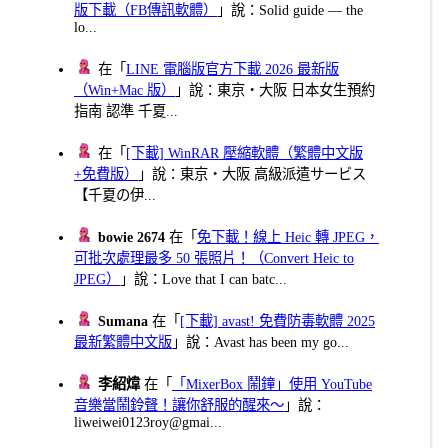
版下載（FB傳訊軟體）
」說：Solid guide — the
lo...
在「
LINE 電腦版官方下載 2026 最新版
（Win+Mac 版）
」說：東京・大阪 日本女生預約
指南 認準 千夏...
在「
[下載] WinRAR 壓縮軟體（繁體中文版
+免費版）
」說：東京・大阪 高級派遣サービス
【千夏の伊...
bowie 2674
在「
免下載！線上 Heic 轉 JPEG，
可批次處理最多 50 張照片！（Convert Heic to
JPEG）
」說：Love that I can batc...
Sumana
在「
[下載] avast! 免費防毒軟體 2025
最新繁體中文版
」說：Avast has been my go...
李紹煒
在「
「MixerBox 鬧鐘」使用 YouTube
音樂當鬧鈴聲！讓你舒服的醒來～
」說：
liweiwei0123roy@gmai...