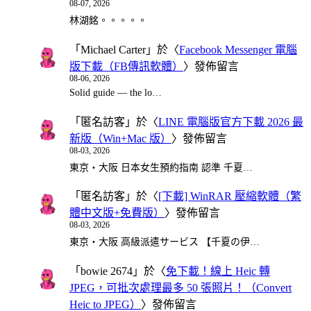
08-07, 2026
林湖銘。。。。。
「
Michael Carter
」於〈
Facebook Messenger 電腦
版下載（FB傳訊軟體）
〉發佈留言
08-06, 2026
Solid guide — the lo…
「
匿名訪客
」於〈
LINE 電腦版官方下載 2026 最
新版（Win+Mac 版）
〉發佈留言
08-03, 2026
東京・大阪 日本女生預約指南 認準 千夏…
「
匿名訪客
」於〈
[下載] WinRAR 壓縮軟體（繁
體中文版+免費版）
〉發佈留言
08-03, 2026
東京・大阪 高級派遣サービス 【千夏の伊…
「
bowie 2674
」於〈
免下載！線上 Heic 轉
JPEG，可批次處理最多 50 張照片！（Convert
Heic to JPEG）
〉發佈留言