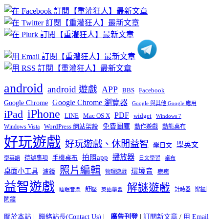
章
分
類
android
android 遊戲
APP
BBS
Facebook
Google Chrome 瀏覽器
Google Chrome
Google 與其他 Google 應用
iPhone
iPad
PDF
widget
LINE
Mac OS X
Windows 7
免費圖庫
Windows Vista
WordPress 網站架設
動作遊戲
動態桌布
好玩遊戲
好玩遊戲、休閒益智
學英文
學日文
播放器
拍照app
待辦事項
手機桌布
學英語
日文學習
桌布
照片編輯
桌面小工具
環境音
濾鏡
療癒
物理遊戲
益智遊戲
解謎遊戲
舒壓
貼圖
計時器
睡眠音樂
英語學習
鬧鐘
關於本站
|
聯絡站長(Contact Us)
|
廣告刊登
|
訂閱新文章
/
用 Email