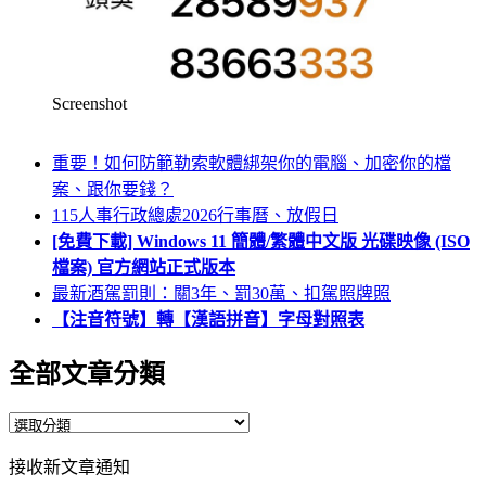
Screenshot
重要！如何防範勒索軟體綁架你的電腦、加密你的檔
案、跟你要錢？
115人事行政總處2026行事曆、放假日
[免費下載] Windows 11 簡體/繁體中文版 光碟映像 (ISO
檔案) 官方網站正式版本
最新酒駕罰則：關3年、罰30萬、扣駕照牌照
【注音符號】轉【漢語拼音】字母對照表
全部文章分類
全
部
接收新文章通知
文