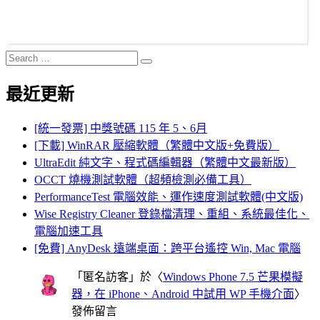
Search
Search
for:
最近更新
[統一發票] 中獎號碼 115 年 5、6月
[下載] WinRAR 壓縮軟體（繁體中文版+免費版）
UltraEdit 純文字、程式碼編輯器（繁體中文最新版）
OCCT 燒機測試軟體（超頻檢測必備工具）
PerformanceTest 電腦效能、運作速度測試軟體(中文版)
Wise Registry Cleaner 登錄檔清理、重組、系統最佳化、
電腦加速工具
[免費] AnyDesk 遠端桌面：跨平台遙控 Win, Mac 電腦
「
匿名訪客
」於〈
Windows Phone 7.5 芒果模擬
器，在 iPhone、Android 中試用 WP 手機介面
〉
發佈留言