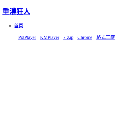
重灌狂人
Menu
Skip
首頁
to
content
PotPlayer
KMPlayer
7-Zip
Chrome
格式工廠