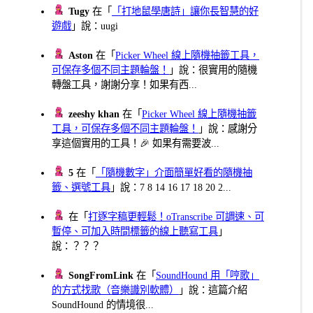
Tugy
在「
「打地鼠學唐詩」讓你長智慧的好
遊戲
」說：uugi
Aston
在「
Picker Wheel 線上隨機抽籤工具，
可保存多個不同主題輪盤！
」說：很實用的隨機
轉盤工具，謝謝分享！如果有西...
zeeshy khan
在「
Picker Wheel 線上隨機抽籤
工具，可保存多個不同主題輪盤！
」說：感謝分
享這個實用的工具！🎉 如果有需要波...
5
在「
「隨機數字」介面簡單好看的隨機抽
籤、選號工具
」說：7 8 14 16 17 18 20 2...
在「
打逐字稿更輕鬆！oTranscribe 可調速、可
暫停、可加入時間標籤的線上聽寫工具
」
說：？？？
SongFromLink
在「
SoundHound 用「哼歌」
的方式找歌（音樂識別軟體）
」說：這篇介紹
SoundHound 的情境很...