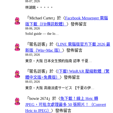
08-07, 2026
林湖銘。。。。。
「
Michael Carter
」於〈
Facebook Messenger 電腦
版下載（FB傳訊軟體）
〉發佈留言
08-06, 2026
Solid guide — the lo…
「
匿名訪客
」於〈
LINE 電腦版官方下載 2026 最
新版（Win+Mac 版）
〉發佈留言
08-03, 2026
東京・大阪 日本女生預約指南 認準 千夏…
「
匿名訪客
」於〈
[下載] WinRAR 壓縮軟體（繁
體中文版+免費版）
〉發佈留言
08-03, 2026
東京・大阪 高級派遣サービス 【千夏の伊…
「
bowie 2674
」於〈
免下載！線上 Heic 轉
JPEG，可批次處理最多 50 張照片！（Convert
Heic to JPEG）
〉發佈留言