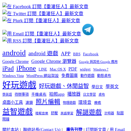
章
分
類
android
android 遊戲
APP
BBS
Facebook
Google Chrome 瀏覽器
Google Chrome
Google 與其他 Google 應用
iPhone
iPad
PDF
widget
LINE
Mac OS X
Windows 7
免費圖庫
Windows Vista
WordPress 網站架設
動作遊戲
動態桌布
好玩遊戲
好玩遊戲、休閒益智
學英文
學日文
播放器
拍照app
待辦事項
手機桌布
學英語
日文學習
桌布
照片編輯
桌面小工具
環境音
濾鏡
療癒
物理遊戲
益智遊戲
解謎遊戲
舒壓
貼圖
計時器
睡眠音樂
英語學習
鬧鐘
關於本站
|
聯絡站長(Contact Us)
|
廣告刊登
|
訂閱新文章
/
用 Email