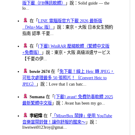
版下載（FB傳訊軟體）
」說：Solid guide — the
lo...
在「
LINE 電腦版官方下載 2026 最新版
（Win+Mac 版）
」說：東京・大阪 日本女生預約
指南 認準 千夏...
在「
[下載] WinRAR 壓縮軟體（繁體中文版
+免費版）
」說：東京・大阪 高級派遣サービス
【千夏の伊...
bowie 2674
在「
免下載！線上 Heic 轉 JPEG，
可批次處理最多 50 張照片！（Convert Heic to
JPEG）
」說：Love that I can batc...
Sumana
在「
[下載] avast! 免費防毒軟體 2025
最新繁體中文版
」說：Avast has been my go...
李紹煒
在「
「MixerBox 鬧鐘」使用 YouTube
音樂當鬧鈴聲！讓你舒服的醒來～
」說：
liweiwei0123roy@gmai...