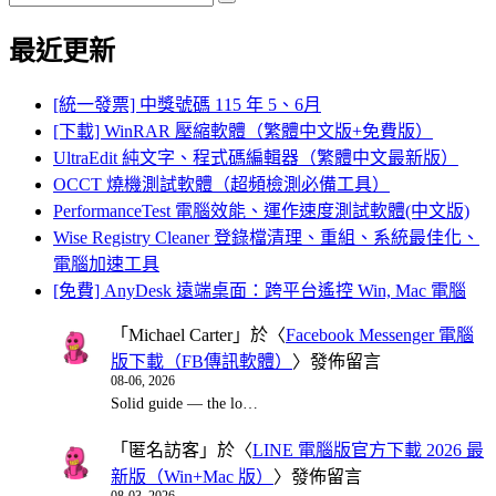
Search
for:
最近更新
[統一發票] 中獎號碼 115 年 5、6月
[下載] WinRAR 壓縮軟體（繁體中文版+免費版）
UltraEdit 純文字、程式碼編輯器（繁體中文最新版）
OCCT 燒機測試軟體（超頻檢測必備工具）
PerformanceTest 電腦效能、運作速度測試軟體(中文版)
Wise Registry Cleaner 登錄檔清理、重組、系統最佳化、
電腦加速工具
[免費] AnyDesk 遠端桌面：跨平台遙控 Win, Mac 電腦
「
Michael Carter
」於〈
Facebook Messenger 電腦
版下載（FB傳訊軟體）
〉發佈留言
08-06, 2026
Solid guide — the lo…
「
匿名訪客
」於〈
LINE 電腦版官方下載 2026 最
新版（Win+Mac 版）
〉發佈留言
08-03, 2026