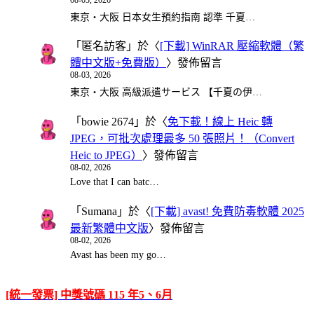
東京・大阪 日本女生預約指南 認準 千夏…
「
匿名訪客
」於〈
[下載] WinRAR 壓縮軟體（繁
體中文版+免費版）
〉發佈留言
08-03, 2026
東京・大阪 高級派遣サービス 【千夏の伊…
「
bowie 2674
」於〈
免下載！線上 Heic 轉
JPEG，可批次處理最多 50 張照片！（Convert
Heic to JPEG）
〉發佈留言
08-02, 2026
Love that I can batc…
「
Sumana
」於〈
[下載] avast! 免費防毒軟體 2025
最新繁體中文版
〉發佈留言
08-02, 2026
Avast has been my go…
[統一發票] 中獎號碼 115 年5、6月