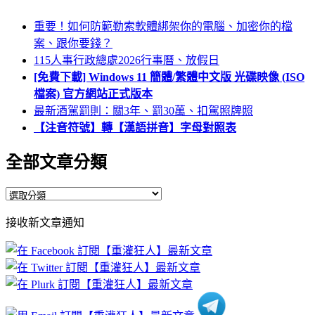
重要！如何防範勒索軟體綁架你的電腦、加密你的檔
案、跟你要錢？
115人事行政總處2026行事曆、放假日
[免費下載] Windows 11 簡體/繁體中文版 光碟映像 (ISO
檔案) 官方網站正式版本
最新酒駕罰則：關3年、罰30萬、扣駕照牌照
【注音符號】轉【漢語拼音】字母對照表
全部文章分類
全
部
接收新文章通知
文
章
分
類