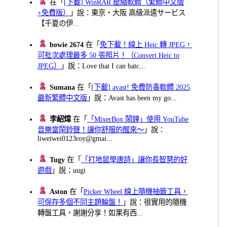
在「
[下載] WinRAR 壓縮軟體（繁體中文版
+免費版）
」說：東京・大阪 高級派遣サービス
【千夏の伊...
bowie 2674
在「
免下載！線上 Heic 轉 JPEG，
可批次處理最多 50 張照片！（Convert Heic to
JPEG）
」說：Love that I can batc...
Sumana
在「
[下載] avast! 免費防毒軟體 2025
最新繁體中文版
」說：Avast has been my go...
李紹煒
在「
「MixerBox 鬧鐘」使用 YouTube
音樂當鬧鈴聲！讓你舒服的醒來～
」說：
liweiwei0123roy@gmai...
Tugy
在「
「打地鼠學唐詩」讓你長智慧的好
遊戲
」說：uugi
Aston
在「
Picker Wheel 線上隨機抽籤工具，
可保存多個不同主題輪盤！
」說：很實用的隨機
轉盤工具，謝謝分享！如果有西...