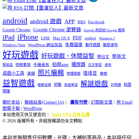
android
android 遊戲
APP
BBS
Facebook
Google Chrome 瀏覽器
Google Chrome
Google 與其他 Google 應用
iPhone
iPad
PDF
widget
LINE
Mac OS X
Windows 7
免費圖庫
Windows Vista
WordPress 網站架設
動作遊戲
動態桌布
好玩遊戲
好玩遊戲、休閒益智
學英文
學日文
播放器
拍照app
待辦事項
手機桌布
學英語
日文學習
桌布
照片編輯
桌面小工具
環境音
濾鏡
療癒
物理遊戲
益智遊戲
解謎遊戲
舒壓
貼圖
計時器
睡眠音樂
英語學習
鬧鐘
關於本站
|
聯絡站長(Contact Us)
|
廣告刊登
|
訂閱新文章
/
用 Email
閱電子報
|
WordPress
本站使用又快又便宜的：
Vultr VPS 日本主機
© 2026 版權所有，非經授權請勿全文轉貼
本站並無銷售任何軟體、光碟、大補帖等商品，本站與任何