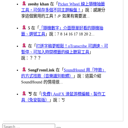
zeeshy khan
在「
Picker Wheel 線上隨機抽籤
工具，可保存多個不同主題輪盤！
」說：感謝分
享這個實用的工具！🎉 如果有需要波...
5
在「
「隨機數字」介面簡單好看的隨機抽
籤、選號工具
」說：7 8 14 16 17 18 20 2...
在「
打逐字稿更輕鬆！oTranscribe 可調速、可
暫停、可加入時間標籤的線上聽寫工具
」
說：？？？
SongFromLink
在「
SoundHound 用「哼歌」
的方式找歌（音樂識別軟體）
」說：這篇介紹
SoundHound 的情境很...
ㄎ
在「
[免費] AniFX 滑鼠游標編輯、製作工
具（免安裝版）
」說：ㄎ
Search