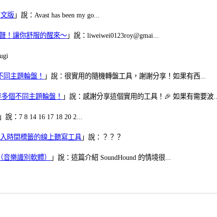
體中文版
」說：Avast has been my go...
當鬧鈴聲！讓你舒服的醒來～
」說：liweiwei0123roy@gmai...
gi
多個不同主題輪盤！
」說：很實用的隨機轉盤工具，謝謝分享！如果有西...
可保存多個不同主題輪盤！
」說：感謝分享這個實用的工具！🎉 如果有需要波..
」說：7 8 14 16 17 18 20 2...
、可加入時間標籤的線上聽寫工具
」說：？？？
找歌（音樂識別軟體）
」說：這篇介紹 SoundHound 的情境很...