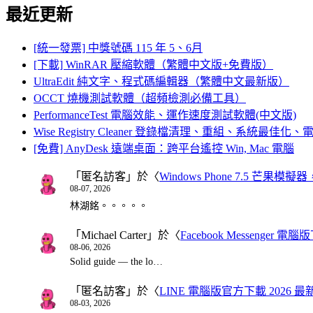
最近更新
[統一發票] 中獎號碼 115 年 5、6月
[下載] WinRAR 壓縮軟體（繁體中文版+免費版）
UltraEdit 純文字、程式碼編輯器（繁體中文最新版）
OCCT 燒機測試軟體（超頻檢測必備工具）
PerformanceTest 電腦效能、運作速度測試軟體(中文版)
Wise Registry Cleaner 登錄檔清理、重組、系統最佳
[免費] AnyDesk 遠端桌面：跨平台遙控 Win, Mac 電腦
「
匿名訪客
」於〈
Windows Phone 7.5 芒果模擬
08-07, 2026
林湖銘。。。。。
「
Michael Carter
」於〈
Facebook Messenger
08-06, 2026
Solid guide — the lo…
「
匿名訪客
」於〈
LINE 電腦版官方下載 2026 最
08-03, 2026