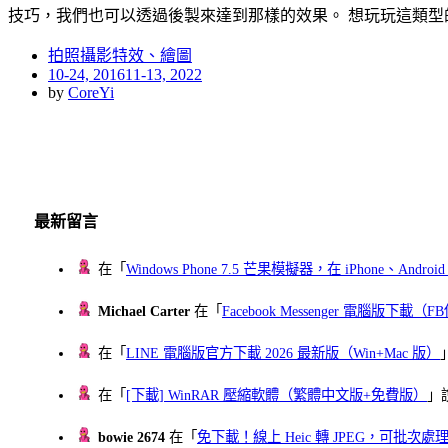
技巧，我們也可以透過後製來達到那樣的效果。 想玩玩這類型
拍照攝影特效、繪圖
Posted
10-24, 2016
11-13, 2022
on
by
CoreYi
最新留言
在「
Windows Phone 7.5 芒果模擬器，在 iPhone、Andr
Michael Carter
在「
Facebook Messenger 電腦版下載
在「
LINE 電腦版官方下載 2026 最新版（Win+Mac 版）
在「
[下載] WinRAR 壓縮軟體（繁體中文版+免費版）
」
bowie 2674
在「
免下載！線上 Heic 轉 JPEG，可批次處理最多 