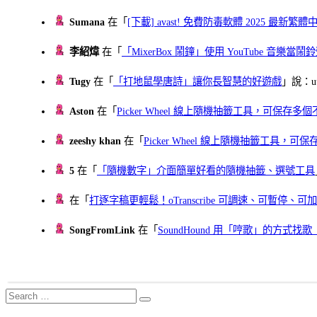
Sumana
在「
[下載] avast! 免費防毒軟體 2025 最新繁
李紹煒
在「
「MixerBox 鬧鐘」使用 YouTube 音樂
Tugy
在「
「打地鼠學唐詩」讓你長智慧的好遊戲
」說：uu
Aston
在「
Picker Wheel 線上隨機抽籤工具，可保存
zeeshy khan
在「
Picker Wheel 線上隨機抽籤工具，
5
在「
「隨機數字」介面簡單好看的隨機抽籤、選號工具
在「
打逐字稿更輕鬆！oTranscribe 可調速、可暫停
SongFromLink
在「
SoundHound 用「哼歌」的方式
Search
Search
for: