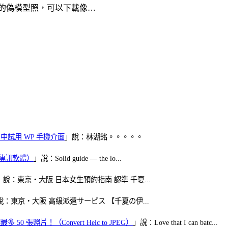
的偽模型照，可以下載像…
oid 中試用 WP 手機介面
」說：林湖銘。。。。。
（FB傳訊軟體）
」說：Solid guide — the lo...
」說：東京・大阪 日本女生預約指南 認準 千夏...
說：東京・大阪 高級派遣サービス 【千夏の伊...
50 張照片！（Convert Heic to JPEG）
」說：Love that I can batc...