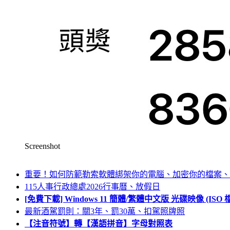
Screenshot
重要！如何防範勒索軟體綁架你的電腦、加密你的檔案、
115人事行政總處2026行事曆、放假日
[免費下載] Windows 11 簡體/繁體中文版 光碟映像 (IS
最新酒駕罰則：關3年、罰30萬、扣駕照牌照
【注音符號】轉【漢語拼音】字母對照表