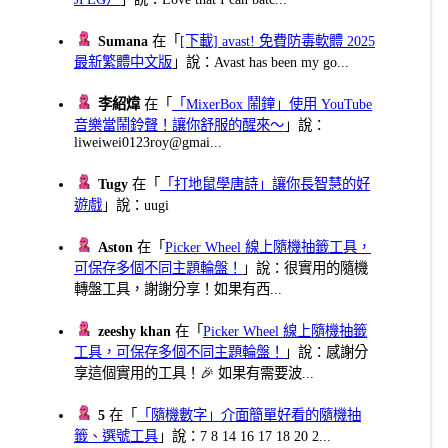
Sumana
在「
[下載] avast! 免費防毒軟體 2025
最新繁體中文版
」說：Avast has been my go...
李紹煒
在「
「MixerBox 鬧鐘」使用 YouTube
音樂當鬧鈴聲！讓你舒服的醒來～
」說：
liweiwei0123roy@gmai...
Tugy
在「
「打地鼠學唐詩」讓你長智慧的好
遊戲
」說：uugi
Aston
在「
Picker Wheel 線上隨機抽籤工具，
可保存多個不同主題輪盤！
」說：很實用的隨機
轉盤工具，謝謝分享！如果有西...
zeeshy khan
在「
Picker Wheel 線上隨機抽籤
工具，可保存多個不同主題輪盤！
」說：感謝分
享這個實用的工具！🎉 如果有需要波...
5
在「
「隨機數字」介面簡單好看的隨機抽
籤、選號工具
」說：7 8 14 16 17 18 20 2...