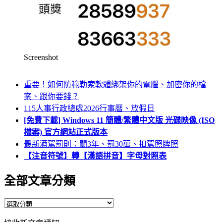
Screenshot
重要！如何防範勒索軟體綁架你的電腦、加密你的檔
案、跟你要錢？
115人事行政總處2026行事曆、放假日
[免費下載] Windows 11 簡體/繁體中文版 光碟映像 (ISO
檔案) 官方網站正式版本
最新酒駕罰則：關3年、罰30萬、扣駕照牌照
【注音符號】轉【漢語拼音】字母對照表
全部文章分類
全
部