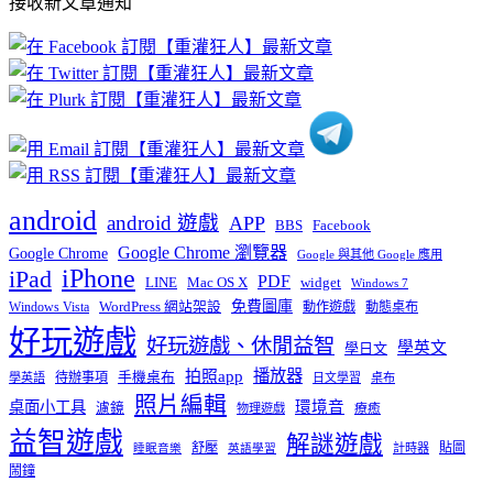
接收新文章通知
文
章
分
類
android
android 遊戲
APP
BBS
Facebook
Google Chrome 瀏覽器
Google Chrome
Google 與其他 Google 應用
iPhone
iPad
PDF
widget
LINE
Mac OS X
Windows 7
免費圖庫
Windows Vista
WordPress 網站架設
動作遊戲
動態桌布
好玩遊戲
好玩遊戲、休閒益智
學英文
學日文
播放器
拍照app
待辦事項
手機桌布
學英語
日文學習
桌布
照片編輯
桌面小工具
環境音
濾鏡
療癒
物理遊戲
益智遊戲
解謎遊戲
舒壓
貼圖
計時器
睡眠音樂
英語學習
鬧鐘