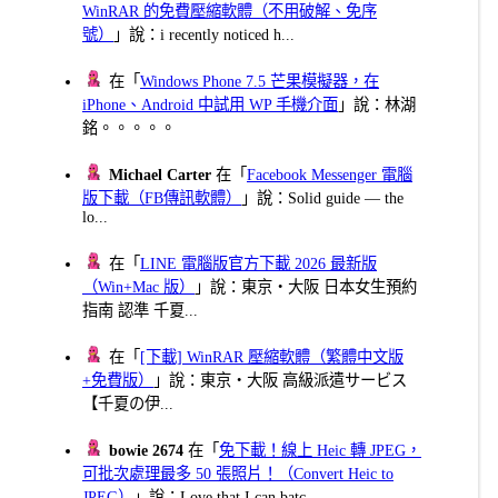
WinRAR 的免費壓縮軟體（不用破解、免序
號）
」說：i recently noticed h...
在「
Windows Phone 7.5 芒果模擬器，在
iPhone、Android 中試用 WP 手機介面
」說：林湖
銘。。。。。
Michael Carter
在「
Facebook Messenger 電腦
版下載（FB傳訊軟體）
」說：Solid guide — the
lo...
在「
LINE 電腦版官方下載 2026 最新版
（Win+Mac 版）
」說：東京・大阪 日本女生預約
指南 認準 千夏...
在「
[下載] WinRAR 壓縮軟體（繁體中文版
+免費版）
」說：東京・大阪 高級派遣サービス
【千夏の伊...
bowie 2674
在「
免下載！線上 Heic 轉 JPEG，
可批次處理最多 50 張照片！（Convert Heic to
JPEG）
」說：Love that I can batc...