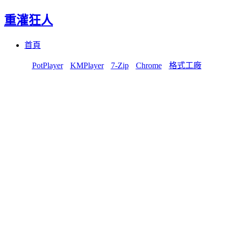
重灌狂人
Menu
Skip
首頁
to
content
PotPlayer
KMPlayer
7-Zip
Chrome
格式工廠