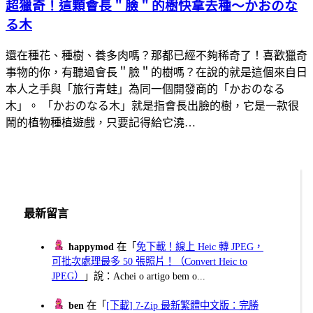
超獵奇！這顆會長＂臉＂的樹快拿去種～かおのな
る木
還在種花、種樹、養多肉嗎？那都已經不夠稀奇了！喜歡獵奇
事物的你，有聽過會長＂臉＂的樹嗎？在說的就是這個來自日
本人之手與「旅行青蛙」為同一個開發商的「かおのなる
木」。 「かおのなる木」就是指會長出臉的樹，它是一款很
鬧的植物種植遊戲，只要記得給它澆…
最新留言
happymod
在「
免下載！線上 Heic 轉 JPEG，
可批次處理最多 50 張照片！（Convert Heic to
JPEG）
」說：Achei o artigo bem o...
ben
在「
[下載] 7-Zip 最新繁體中文版：完勝