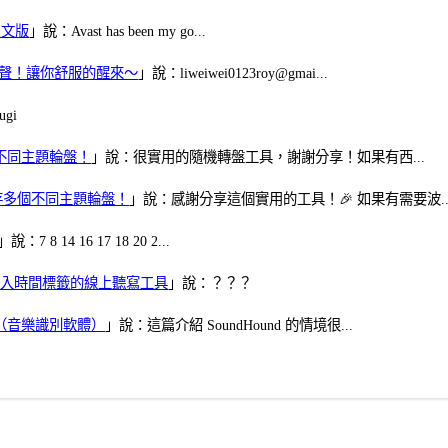
體中文版
」說：Avast has been my go...
當鬧鈴聲！讓你舒服的醒來～
」說：liweiwei0123roy@gmai...
gi
多個不同主題輪盤！
」說：很實用的隨機轉盤工具，謝謝分享！如果有西...
可保存多個不同主題輪盤！
」說：感謝分享這個實用的工具！🎉 如果有需要波..
」說：7 8 14 16 17 18 20 2...
、可加入時間標籤的線上聽寫工具
」說：？？？
找歌（音樂識別軟體）
」說：這篇介紹 SoundHound 的情境很...