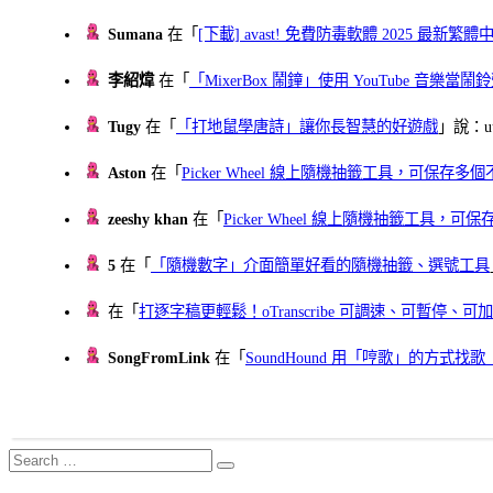
Sumana
在「
[下載] avast! 免費防毒軟體 2025 最新繁
李紹煒
在「
「MixerBox 鬧鐘」使用 YouTube 音樂
Tugy
在「
「打地鼠學唐詩」讓你長智慧的好遊戲
」說：uu
Aston
在「
Picker Wheel 線上隨機抽籤工具，可保存
zeeshy khan
在「
Picker Wheel 線上隨機抽籤工具，
5
在「
「隨機數字」介面簡單好看的隨機抽籤、選號工具
在「
打逐字稿更輕鬆！oTranscribe 可調速、可暫停
SongFromLink
在「
SoundHound 用「哼歌」的方式
Search
Search
for: