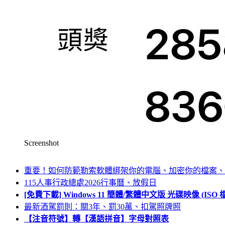
Screenshot
重要！如何防範勒索軟體綁架你的電腦、加密你的檔案、
115人事行政總處2026行事曆、放假日
[免費下載] Windows 11 簡體/繁體中文版 光碟映像 (IS
最新酒駕罰則：關3年、罰30萬、扣駕照牌照
【注音符號】轉【漢語拼音】字母對照表