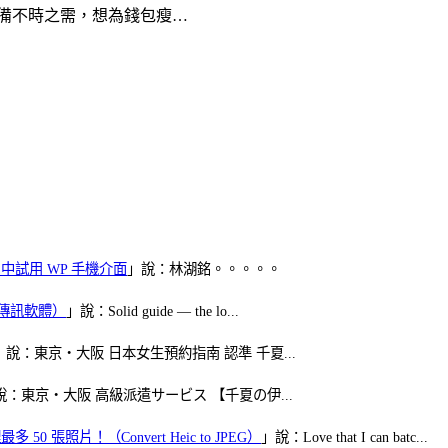
備不時之需，想為錢包瘦…
oid 中試用 WP 手機介面
」說：林湖銘。。。。。
（FB傳訊軟體）
」說：Solid guide — the lo...
」說：東京・大阪 日本女生預約指南 認準 千夏...
說：東京・大阪 高級派遣サービス 【千夏の伊...
50 張照片！（Convert Heic to JPEG）
」說：Love that I can batc...