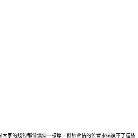
然大家的錢包都像漢堡一樣厚，但鈔票佔的位置永遠贏不了這些