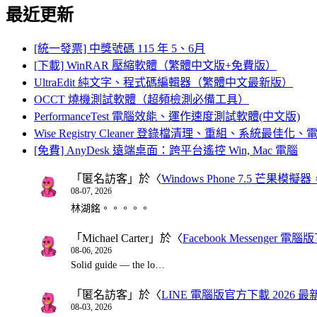
最近更新
[統一發票] 中獎號碼 115 年 5、6月
[下載] WinRAR 壓縮軟體（繁體中文版+免費版）
UltraEdit 純文字、程式碼編輯器（繁體中文最新版）
OCCT 燒機測試軟體（超頻檢測必備工具）
PerformanceTest 電腦效能、運作速度測試軟體(中文版)
Wise Registry Cleaner 登錄檔清理、重組、系統最佳
[免費] AnyDesk 遠端桌面：跨平台遙控 Win, Mac 電腦
「
匿名訪客
」於〈
Windows Phone 7.5 芒果模擬
08-07, 2026
林湖銘。。。。。
「
Michael Carter
」於〈
Facebook Messenger
08-06, 2026
Solid guide — the lo…
「
匿名訪客
」於〈
LINE 電腦版官方下載 2026 最
08-03, 2026