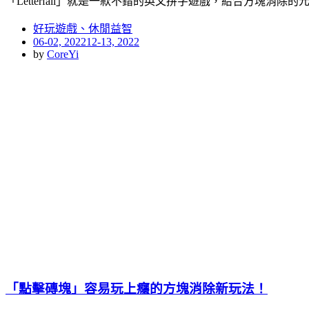
「Letterfall」就是一款不錯的英文拼字遊戲，結合方塊消除
好玩遊戲、休閒益智
Posted
06-02, 2022
12-13, 2022
on
by
CoreYi
「點擊磚塊」容易玩上癮的方塊消除新玩法！