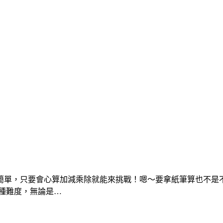
單，只要會心算加減乘除就能來挑戰！嗯～要拿紙筆算也不是不行
 種難度，無論是…