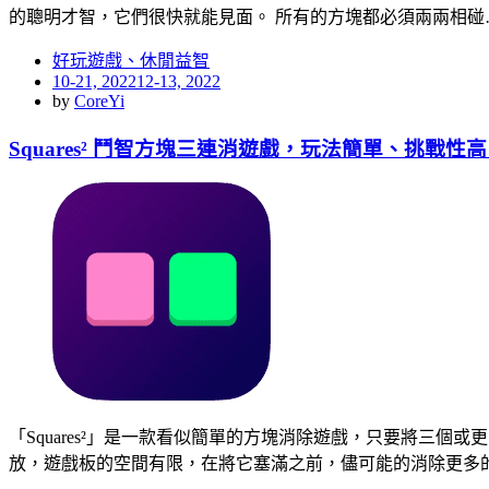
的聰明才智，它們很快就能見面。 所有的方塊都必須兩兩相碰
好玩遊戲、休閒益智
Posted
10-21, 2022
12-13, 2022
on
by
CoreYi
Squares² 鬥智方塊三連消遊戲，玩法簡單、挑戰性
「Squares²」是一款看似簡單的方塊消除遊戲，只要將三
放，遊戲板的空間有限，在將它塞滿之前，儘可能的消除更多