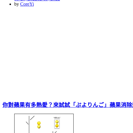
on
by
CoreYi
你對蘋果有多熱愛？來試試「ぷよりんご」蘋果消除