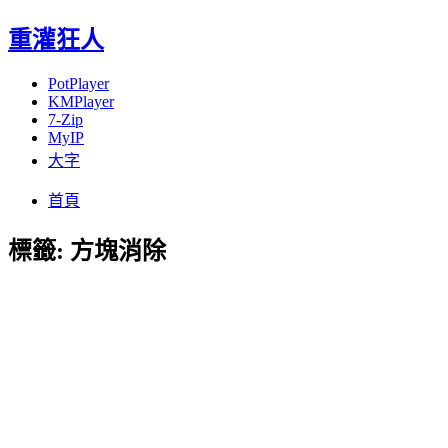
重灌狂人
PotPlayer
KMPlayer
7-Zip
MyIP
大字
Menu
Skip
首頁
to
content
標籤:
方塊消除