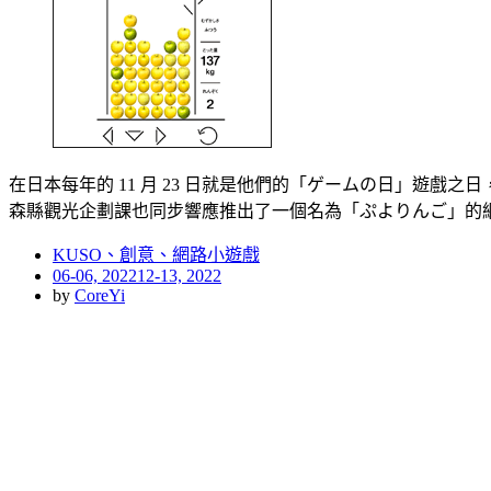
在日本每年的 11 月 23 日就是他們的「ゲームの日」遊戲
森縣觀光企劃課也同步響應推出了一個名為「ぷよりんご」的
KUSO、創意、網路小遊戲
Posted
06-06, 2022
12-13, 2022
on
by
CoreYi