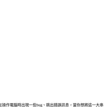
如果你偶爾在操作電腦時出現一些bug、跳出錯誤訊息，當你想將這一大串