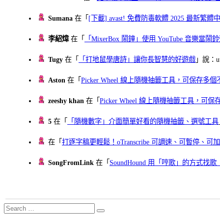
Sumana
在「
[下載] avast! 免費防毒軟體 2025 最新繁
李紹煒
在「
「MixerBox 鬧鐘」使用 YouTube 音樂
Tugy
在「
「打地鼠學唐詩」讓你長智慧的好遊戲
」說：uu
Aston
在「
Picker Wheel 線上隨機抽籤工具，可保存
zeeshy khan
在「
Picker Wheel 線上隨機抽籤工具，
5
在「
「隨機數字」介面簡單好看的隨機抽籤、選號工具
在「
打逐字稿更輕鬆！oTranscribe 可調速、可暫停
SongFromLink
在「
SoundHound 用「哼歌」的方式
Search
Search
for: