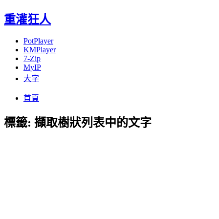
重灌狂人
PotPlayer
KMPlayer
7-Zip
MyIP
大字
Menu
Skip
首頁
to
content
標籤:
擷取樹狀列表中的文字