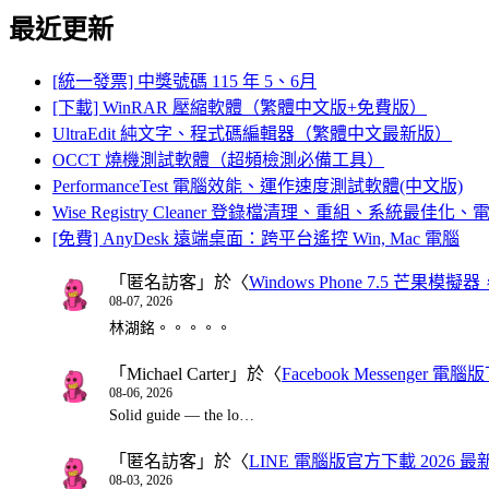
最近更新
[統一發票] 中獎號碼 115 年 5、6月
[下載] WinRAR 壓縮軟體（繁體中文版+免費版）
UltraEdit 純文字、程式碼編輯器（繁體中文最新版）
OCCT 燒機測試軟體（超頻檢測必備工具）
PerformanceTest 電腦效能、運作速度測試軟體(中文版)
Wise Registry Cleaner 登錄檔清理、重組、系統最佳
[免費] AnyDesk 遠端桌面：跨平台遙控 Win, Mac 電腦
「
匿名訪客
」於〈
Windows Phone 7.5 芒果模擬
08-07, 2026
林湖銘。。。。。
「
Michael Carter
」於〈
Facebook Messenger
08-06, 2026
Solid guide — the lo…
「
匿名訪客
」於〈
LINE 電腦版官方下載 2026 最
08-03, 2026