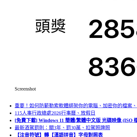
Screenshot
重要！如何防範勒索軟體綁架你的電腦、加密你的檔案、
115人事行政總處2026行事曆、放假日
[免費下載] Windows 11 簡體/繁體中文版 光碟映像 (IS
最新酒駕罰則：關3年、罰30萬、扣駕照牌照
【注音符號】轉【漢語拼音】字母對照表