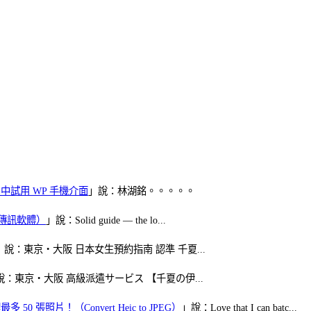
oid 中試用 WP 手機介面
」說：林湖銘。。。。。
（FB傳訊軟體）
」說：Solid guide — the lo...
」說：東京・大阪 日本女生預約指南 認準 千夏...
說：東京・大阪 高級派遣サービス 【千夏の伊...
50 張照片！（Convert Heic to JPEG）
」說：Love that I can batc...