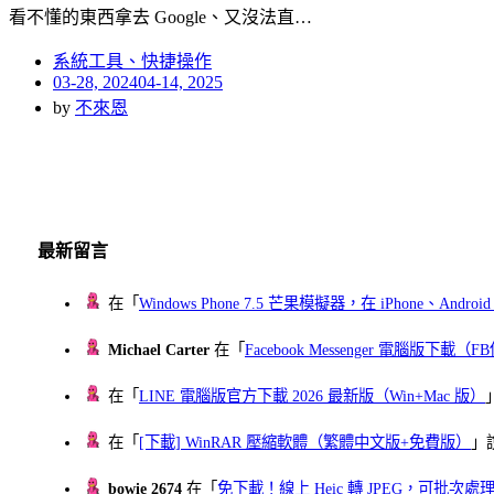
看不懂的東西拿去 Google、又沒法直…
系統工具、快捷操作
Posted
03-28, 2024
04-14, 2025
on
by
不來恩
最新留言
在「
Windows Phone 7.5 芒果模擬器，在 iPhone、Andr
Michael Carter
在「
Facebook Messenger 電腦版下載
在「
LINE 電腦版官方下載 2026 最新版（Win+Mac 版）
在「
[下載] WinRAR 壓縮軟體（繁體中文版+免費版）
」
bowie 2674
在「
免下載！線上 Heic 轉 JPEG，可批次處理最多 