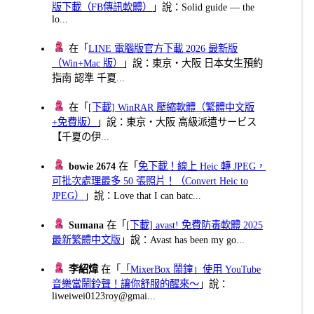
版下載（FB傳訊軟體）
」說：Solid guide — the
lo...
在「
LINE 電腦版官方下載 2026 最新版
（Win+Mac 版）
」說：東京・大阪 日本女生預約
指南 認準 千夏...
在「
[下載] WinRAR 壓縮軟體（繁體中文版
+免費版）
」說：東京・大阪 高級派遣サービス
【千夏の伊...
bowie 2674
在「
免下載！線上 Heic 轉 JPEG，
可批次處理最多 50 張照片！（Convert Heic to
JPEG）
」說：Love that I can batc...
Sumana
在「
[下載] avast! 免費防毒軟體 2025
最新繁體中文版
」說：Avast has been my go...
李紹煒
在「
「MixerBox 鬧鐘」使用 YouTube
音樂當鬧鈴聲！讓你舒服的醒來～
」說：
liweiwei0123roy@gmai...