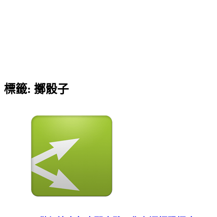
標籤:
擲骰子