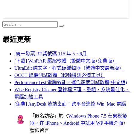
Search
Search
for:
最近更新
[統一發票] 中獎號碼 115 年 5、6月
[下載] WinRAR 壓縮軟體（繁體中文版+免費版）
UltraEdit 純文字、程式碼編輯器（繁體中文最新版）
OCCT 燒機測試軟體（超頻檢測必備工具）
PerformanceTest 電腦效能、運作速度測試軟體(中文版)
Wise Registry Cleaner 登錄檔清理、重組、系統最佳化、
電腦加速工具
[免費] AnyDesk 遠端桌面：跨平台遙控 Win, Mac 電腦
「
匿名訪客
」於〈
Windows Phone 7.5 芒果模擬
器，在 iPhone、Android 中試用 WP 手機介面
〉
發佈留言