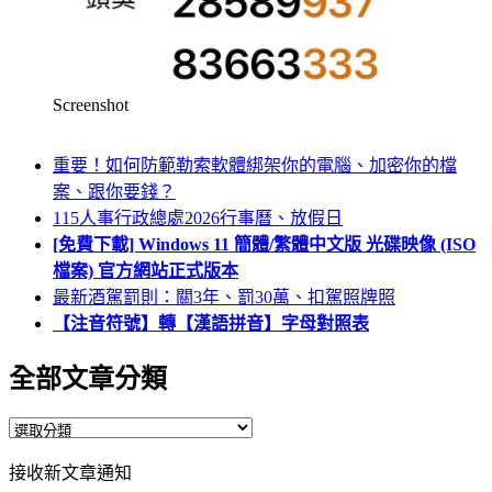
Screenshot
重要！如何防範勒索軟體綁架你的電腦、加密你的檔
案、跟你要錢？
115人事行政總處2026行事曆、放假日
[免費下載] Windows 11 簡體/繁體中文版 光碟映像 (ISO
檔案) 官方網站正式版本
最新酒駕罰則：關3年、罰30萬、扣駕照牌照
【注音符號】轉【漢語拼音】字母對照表
全部文章分類
全
部
接收新文章通知
文