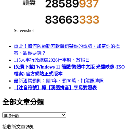
Screenshot
重要！如何防範勒索軟體綁架你的電腦、加密你的檔
案、跟你要錢？
115人事行政總處2026行事曆、放假日
[免費下載] Windows 11 簡體/繁體中文版 光碟映像 (ISO
檔案) 官方網站正式版本
最新酒駕罰則：關3年、罰30萬、扣駕照牌照
【注音符號】轉【漢語拼音】字母對照表
全部文章分類
全
部
接收新文章通知