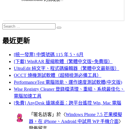
Search
Search
for:
最近更新
[統一發票] 中獎號碼 115 年 5、6月
[下載] WinRAR 壓縮軟體（繁體中文版+免費版）
UltraEdit 純文字、程式碼編輯器（繁體中文最新版）
OCCT 燒機測試軟體（超頻檢測必備工具）
PerformanceTest 電腦效能、運作速度測試軟體(中文版)
Wise Registry Cleaner 登錄檔清理、重組、系統最佳化、
電腦加速工具
[免費] AnyDesk 遠端桌面：跨平台遙控 Win, Mac 電腦
「
匿名訪客
」於〈
Windows Phone 7.5 芒果模擬
器，在 iPhone、Android 中試用 WP 手機介面
〉
發佈留言