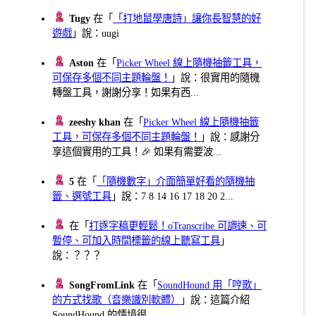
Tugy
在「
「打地鼠學唐詩」讓你長智慧的好
遊戲
」說：uugi
Aston
在「
Picker Wheel 線上隨機抽籤工具，
可保存多個不同主題輪盤！
」說：很實用的隨機
轉盤工具，謝謝分享！如果有西...
zeeshy khan
在「
Picker Wheel 線上隨機抽籤
工具，可保存多個不同主題輪盤！
」說：感謝分
享這個實用的工具！🎉 如果有需要波...
5
在「
「隨機數字」介面簡單好看的隨機抽
籤、選號工具
」說：7 8 14 16 17 18 20 2...
在「
打逐字稿更輕鬆！oTranscribe 可調速、可
暫停、可加入時間標籤的線上聽寫工具
」
說：？？？
SongFromLink
在「
SoundHound 用「哼歌」
的方式找歌（音樂識別軟體）
」說：這篇介紹
SoundHound 的情境很...