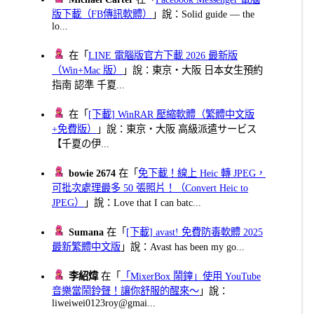
版下載（FB傳訊軟體）
」說：Solid guide — the
lo...
在「
LINE 電腦版官方下載 2026 最新版
（Win+Mac 版）
」說：東京・大阪 日本女生預約
指南 認準 千夏...
在「
[下載] WinRAR 壓縮軟體（繁體中文版
+免費版）
」說：東京・大阪 高級派遣サービス
【千夏の伊...
bowie 2674
在「
免下載！線上 Heic 轉 JPEG，
可批次處理最多 50 張照片！（Convert Heic to
JPEG）
」說：Love that I can batc...
Sumana
在「
[下載] avast! 免費防毒軟體 2025
最新繁體中文版
」說：Avast has been my go...
李紹煒
在「
「MixerBox 鬧鐘」使用 YouTube
音樂當鬧鈴聲！讓你舒服的醒來～
」說：
liweiwei0123roy@gmai...