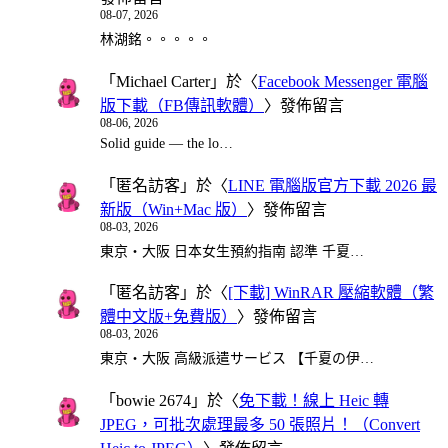
08-07, 2026
林湖銘。。。。。
「
Michael Carter
」於〈
Facebook Messenger 電腦
版下載（FB傳訊軟體）
〉發佈留言
08-06, 2026
Solid guide — the lo…
「
匿名訪客
」於〈
LINE 電腦版官方下載 2026 最
新版（Win+Mac 版）
〉發佈留言
08-03, 2026
東京・大阪 日本女生預約指南 認準 千夏…
「
匿名訪客
」於〈
[下載] WinRAR 壓縮軟體（繁
體中文版+免費版）
〉發佈留言
08-03, 2026
東京・大阪 高級派遣サービス 【千夏の伊…
「
bowie 2674
」於〈
免下載！線上 Heic 轉
JPEG，可批次處理最多 50 張照片！（Convert