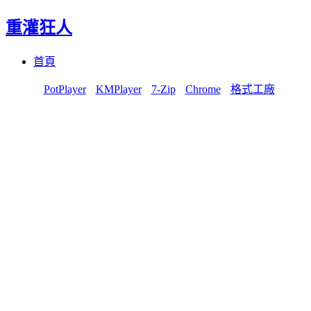
重灌狂人
Menu
Skip
首頁
to
content
PotPlayer
KMPlayer
7-Zip
Chrome
格式工廠