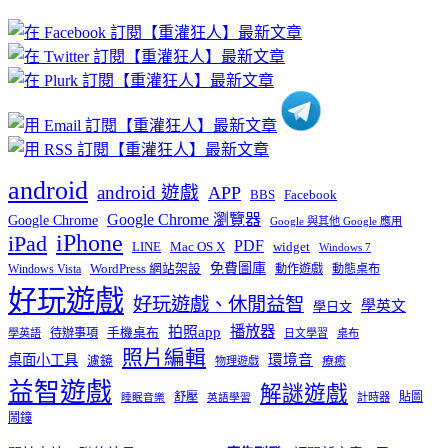
文
章
分
類
android
android 遊戲
APP
BBS
Facebook
Google Chrome 瀏覽器
Google Chrome
Google 與其他 Google 應用
iPhone
iPad
PDF
widget
LINE
Mac OS X
Windows 7
免費圖庫
Windows Vista
WordPress 網站架設
動作遊戲
動態桌布
好玩遊戲
好玩遊戲、休閒益智
學英文
學日文
播放器
拍照app
待辦事項
手機桌布
學英語
日文學習
桌布
照片編輯
桌面小工具
環境音
濾鏡
療癒
物理遊戲
益智遊戲
解謎遊戲
舒壓
貼圖
計時器
睡眠音樂
英語學習
鬧鐘