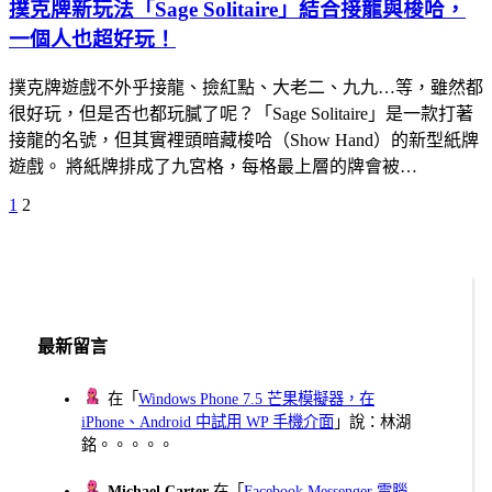
撲克牌新玩法「Sage Solitaire」結合接龍與梭哈，
一個人也超好玩！
撲克牌遊戲不外乎接龍、撿紅點、大老二、九九…等，雖然都
很好玩，但是否也都玩膩了呢？「Sage Solitaire」是一款打著
接龍的名號，但其實裡頭暗藏梭哈（Show Hand）的新型紙牌
遊戲。 將紙牌排成了九宮格，每格最上層的牌會被…
Previous
Page
Page
1
2
文
Page
章
分
頁
最新留言
在「
Windows Phone 7.5 芒果模擬器，在
iPhone、Android 中試用 WP 手機介面
」說：林湖
銘。。。。。
Michael Carter
在「
Facebook Messenger 電腦