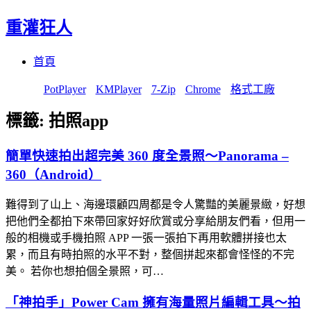
重灌狂人
Menu
Skip
首頁
to
content
PotPlayer
KMPlayer
7-Zip
Chrome
格式工廠
標籤:
拍照app
簡單快速拍出超完美 360 度全景照～Panorama –
360（Android）
難得到了山上、海邊環顧四周都是令人驚豔的美麗景緻，好想
把他們全都拍下來帶回家好好欣賞或分享給朋友們看，但用一
般的相機或手機拍照 APP 一張一張拍下再用軟體拼接也太
累，而且有時拍照的水平不對，整個拼起來都會怪怪的不完
美。 若你也想拍個全景照，可…
「神拍手」Power Cam 擁有海量照片編輯工具～拍