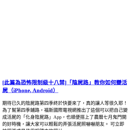
[此篇為恐怖限制級十八禁]「陰屍路」教你如何變活
屍（iPhone, Android）
期待已久的陰屍路第四季終於快要來了，真的讓人等很久耶！
為了幫第四季鋪路，福斯國際電視網推出了這個可以把自己變
成活屍的「化身陰屍路」App，也順便搭上了農曆七月鬼門開
的好時機，讓大家可以輕鬆的弄張活屍照嚇嚇朋友。 可立即