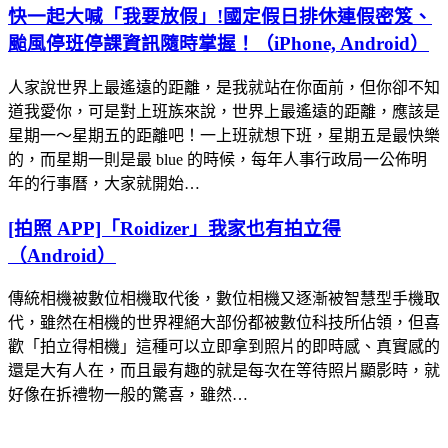
快一起大喊「我要放假」!國定假日排休連假密笈、
颱風停班停課資訊隨時掌握！（iPhone, Android）
人家說世界上最遙遠的距離，是我就站在你面前，但你卻不知
道我愛你，可是對上班族來說，世界上最遙遠的距離，應該是
星期一～星期五的距離吧！一上班就想下班，星期五是最快樂
的，而星期一則是最 blue 的時候，每年人事行政局一公佈明
年的行事曆，大家就開始…
[拍照 APP]「Roidizer」我家也有拍立得
（Android）
傳統相機被數位相機取代後，數位相機又逐漸被智慧型手機取
代，雖然在相機的世界裡絕大部份都被數位科技所佔領，但喜
歡「拍立得相機」這種可以立即拿到照片的即時感、真實感的
還是大有人在，而且最有趣的就是每次在等待照片顯影時，就
好像在拆禮物一般的驚喜，雖然…