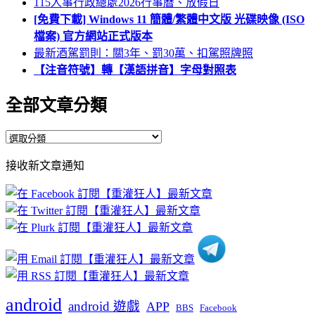
115人事行政總處2026行事曆、放假日
[免費下載] Windows 11 簡體/繁體中文版 光碟映像 (ISO
檔案) 官方網站正式版本
最新酒駕罰則：關3年、罰30萬、扣駕照牌照
【注音符號】轉【漢語拼音】字母對照表
全部文章分類
全
部
接收新文章通知
文
章
分
類
android
android 遊戲
APP
BBS
Facebook