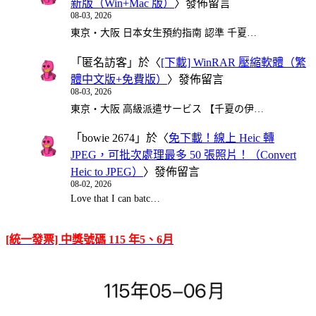
新版（Win+Mac 版）
〉發佈留言
08-03, 2026
東京・大阪 日本女生預約指南 認準 千夏…
「
匿名訪客
」於〈
[下載] WinRAR 壓縮軟體（繁
體中文版+免費版）
〉發佈留言
08-03, 2026
東京・大阪 高級派遣サービス 【千夏の伊…
「
bowie 2674
」於〈
免下載！線上 Heic 轉
JPEG，可批次處理最多 50 張照片！（Convert
Heic to JPEG）
〉發佈留言
08-02, 2026
Love that I can batc…
[統一發票] 中獎號碼 115 年5、6月