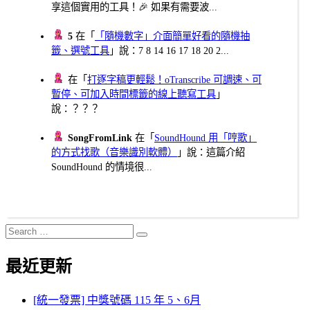
享這個實用的工具！🎉 如果有需要波...
5
在「
「隨機數字」介面簡單好看的隨機抽
籤、選號工具
」說：7 8 14 16 17 18 20 2...
在「
打逐字稿更輕鬆！oTranscribe 可調速、可
暫停、可加入時間標籤的線上聽寫工具
」
說：？？？
SongFromLink
在「
SoundHound 用「哼歌」
的方式找歌（音樂識別軟體）
」說：這篇介紹
SoundHound 的情境很...
Search
Search
for:
最近更新
[統一發票] 中獎號碼 115 年 5、6月