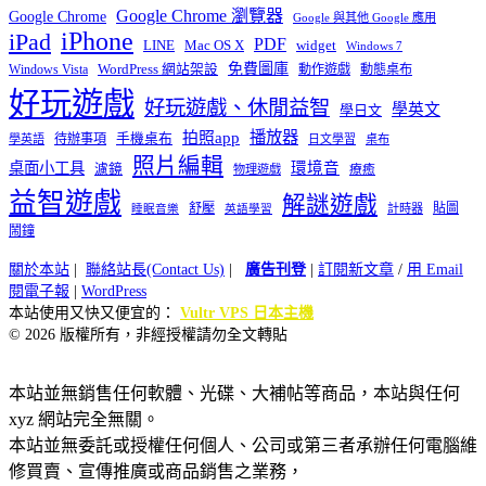
Google Chrome 瀏覽器
Google Chrome
Google 與其他 Google 應用
iPhone
iPad
PDF
widget
LINE
Mac OS X
Windows 7
免費圖庫
Windows Vista
WordPress 網站架設
動作遊戲
動態桌布
好玩遊戲
好玩遊戲、休閒益智
學英文
學日文
播放器
拍照app
待辦事項
手機桌布
學英語
日文學習
桌布
照片編輯
桌面小工具
環境音
濾鏡
療癒
物理遊戲
益智遊戲
解謎遊戲
舒壓
貼圖
計時器
睡眠音樂
英語學習
鬧鐘
關於本站
|
聯絡站長(Contact Us)
|
廣告刊登
|
訂閱新文章
/
用 Email
閱電子報
|
WordPress
本站使用又快又便宜的：
Vultr VPS 日本主機
© 2026 版權所有，非經授權請勿全文轉貼
本站並無銷售任何軟體、光碟、大補帖等商品，本站與任何
xyz 網站完全無關。
本站並無委託或授權任何個人、公司或第三者承辦任何電腦維
修買賣、宣傳推廣或商品銷售之業務，