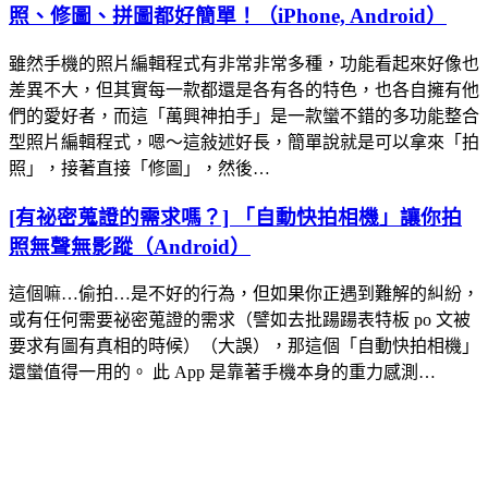
照、修圖、拼圖都好簡單！（iPhone, Android）
雖然手機的照片編輯程式有非常非常多種，功能看起來好像也
差異不大，但其實每一款都還是各有各的特色，也各自擁有他
們的愛好者，而這「萬興神拍手」是一款蠻不錯的多功能整合
型照片編輯程式，嗯～這敍述好長，簡單說就是可以拿來「拍
照」，接著直接「修圖」，然後…
[有祕密蒐證的需求嗎？] 「自動快拍相機」讓你拍
照無聲無影蹤（Android）
這個嘛…偷拍…是不好的行為，但如果你正遇到難解的糾紛，
或有任何需要祕密蒐證的需求（譬如去批踼踼表特板 po 文被
要求有圖有真相的時候）（大誤），那這個「自動快拍相機」
還蠻值得一用的。 此 App 是靠著手機本身的重力感測…