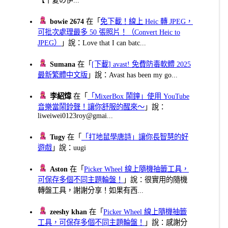
bowie 2674
在「
免下載！線上 Heic 轉 JPEG，
可批次處理最多 50 張照片！（Convert Heic to
JPEG）
」說：Love that I can batc...
Sumana
在「
[下載] avast! 免費防毒軟體 2025
最新繁體中文版
」說：Avast has been my go...
李紹煒
在「
「MixerBox 鬧鐘」使用 YouTube
音樂當鬧鈴聲！讓你舒服的醒來～
」說：
liweiwei0123roy@gmai...
Tugy
在「
「打地鼠學唐詩」讓你長智慧的好
遊戲
」說：uugi
Aston
在「
Picker Wheel 線上隨機抽籤工具，
可保存多個不同主題輪盤！
」說：很實用的隨機
轉盤工具，謝謝分享！如果有西...
zeeshy khan
在「
Picker Wheel 線上隨機抽籤
工具，可保存多個不同主題輪盤！
」說：感謝分