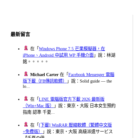
章
分
頁
最新留言
在「
Windows Phone 7.5 芒果模擬器，在
iPhone、Android 中試用 WP 手機介面
」說：林湖
銘。。。。。
Michael Carter
在「
Facebook Messenger 電腦
版下載（FB傳訊軟體）
」說：Solid guide — the
lo...
在「
LINE 電腦版官方下載 2026 最新版
（Win+Mac 版）
」說：東京・大阪 日本女生預約
指南 認準 千夏...
在「
[下載] WinRAR 壓縮軟體（繁體中文版
+免費版）
」說：東京・大阪 高級派遣サービス
【千夏の伊...