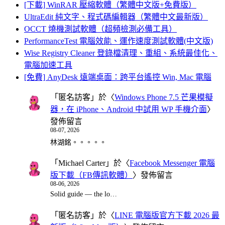
[下載] WinRAR 壓縮軟體（繁體中文版+免費版）
UltraEdit 純文字、程式碼編輯器（繁體中文最新版）
OCCT 燒機測試軟體（超頻檢測必備工具）
PerformanceTest 電腦效能、運作速度測試軟體(中文版)
Wise Registry Cleaner 登錄檔清理、重組、系統最佳化、
電腦加速工具
[免費] AnyDesk 遠端桌面：跨平台遙控 Win, Mac 電腦
「
匿名訪客
」於〈
Windows Phone 7.5 芒果模擬
器，在 iPhone、Android 中試用 WP 手機介面
〉
發佈留言
08-07, 2026
林湖銘。。。。。
「
Michael Carter
」於〈
Facebook Messenger 電腦
版下載（FB傳訊軟體）
〉發佈留言
08-06, 2026
Solid guide — the lo…
「
匿名訪客
」於〈
LINE 電腦版官方下載 2026 最