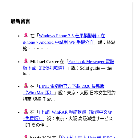
最新留言
在「
Windows Phone 7.5 芒果模擬器，在
iPhone、Android 中試用 WP 手機介面
」說：林湖
銘。。。。。
Michael Carter
在「
Facebook Messenger 電腦
版下載（FB傳訊軟體）
」說：Solid guide — the
lo...
在「
LINE 電腦版官方下載 2026 最新版
（Win+Mac 版）
」說：東京・大阪 日本女生預約
指南 認準 千夏...
在「
[下載] WinRAR 壓縮軟體（繁體中文版
+免費版）
」說：東京・大阪 高級派遣サービス
【千夏の伊...