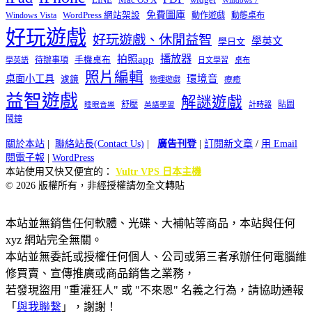
LINE
Mac OS X
Windows 7
免費圖庫
Windows Vista
WordPress 網站架設
動作遊戲
動態桌布
好玩遊戲
好玩遊戲、休閒益智
學英文
學日文
播放器
拍照app
待辦事項
手機桌布
學英語
日文學習
桌布
照片編輯
桌面小工具
環境音
濾鏡
療癒
物理遊戲
益智遊戲
解謎遊戲
舒壓
貼圖
計時器
睡眠音樂
英語學習
鬧鐘
關於本站
|
聯絡站長(Contact Us)
|
廣告刊登
|
訂閱新文章
/
用 Email
閱電子報
|
WordPress
本站使用又快又便宜的：
Vultr VPS 日本主機
© 2026 版權所有，非經授權請勿全文轉貼
本站並無銷售任何軟體、光碟、大補帖等商品，本站與任何
xyz 網站完全無關。
本站並無委託或授權任何個人、公司或第三者承辦任何電腦維
修買賣、宣傳推廣或商品銷售之業務，
若發現盜用 "重灌狂人" 或 "不來恩" 名義之行為，請協助通報
「
與我聯繫
」，謝謝！