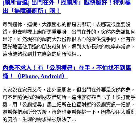
[廁所雷達] 出門在外「找廁所」越快越好！特別標
出「無障礙廁所」唷！
每到週休、連假，大家關心的都是去哪玩，去哪玩很重要沒
錯，但去哪裡上廁所更重要呀！出門在外的，突然內急該如何
是好，雖然現在的超商大部份都很貼心的提供洗手間，但有在
觀光地區使用過的朋友就知道，遇到大排長龍的機率非常高，
這時能夠找到其它應急的廁所就相…
內急不求人！有「公廁搜尋」在手，不怕找不到馬
桶！（iPhone, Android）
人家說在家靠父母，出外靠朋友，但出門在外要是突然內急，
可不是隨便找的到朋友借廁所，這時就得靠自己了！快打開手
機，用「公廁搜尋」馬上把所在位置附近的公廁資訊一把抓，
還幫你把廁所分等級，再急也要幫你挑一下，因為使用太髒亂
的廁所，生理的需求是被解決了…