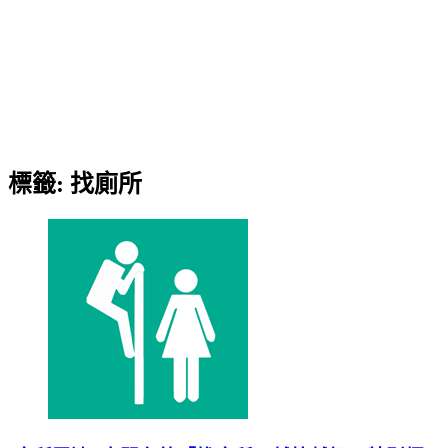
標籤:
找廁所