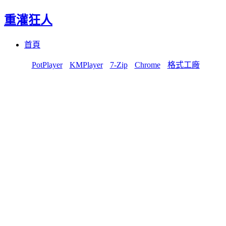
重灌狂人
Menu
Skip
首頁
to
content
PotPlayer
KMPlayer
7-Zip
Chrome
格式工廠