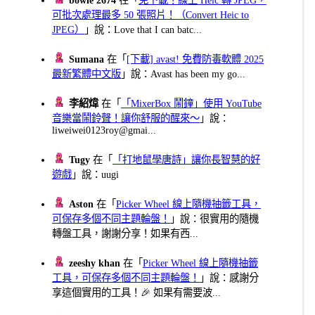
bowie 2674
在「
免下載！線上 Heic 轉 JPEG，
可批次處理最多 50 張照片！（Convert Heic to
JPEG）
」說：Love that I can batc...
Sumana
在「
[下載] avast! 免費防毒軟體 2025
最新繁體中文版
」說：Avast has been my go...
李紹煒
在「
「MixerBox 鬧鐘」使用 YouTube
音樂當鬧鈴聲！讓你舒服的醒來～
」說：
liweiwei0123roy@gmai...
Tugy
在「
「打地鼠學唐詩」讓你長智慧的好
遊戲
」說：uugi
Aston
在「
Picker Wheel 線上隨機抽籤工具，
可保存多個不同主題輪盤！
」說：很實用的隨機
轉盤工具，謝謝分享！如果有西...
zeeshy khan
在「
Picker Wheel 線上隨機抽籤
工具，可保存多個不同主題輪盤！
」說：感謝分
享這個實用的工具！🎉 如果有需要波...