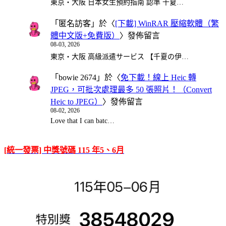
東京・大阪 日本女生預約指南 認準 千夏…
「
匿名訪客
」於〈
[下載] WinRAR 壓縮軟體（繁
體中文版+免費版）
〉發佈留言
08-03, 2026
東京・大阪 高級派遣サービス 【千夏の伊…
「
bowie 2674
」於〈
免下載！線上 Heic 轉
JPEG，可批次處理最多 50 張照片！（Convert
Heic to JPEG）
〉發佈留言
08-02, 2026
Love that I can batc…
[統一發票] 中獎號碼 115 年5、6月