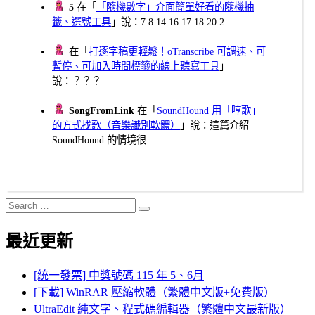
5
在「
「隨機數字」介面簡單好看的隨機抽
籤、選號工具
」說：7 8 14 16 17 18 20 2...
在「
打逐字稿更輕鬆！oTranscribe 可調速、可
暫停、可加入時間標籤的線上聽寫工具
」
說：？？？
SongFromLink
在「
SoundHound 用「哼歌」
的方式找歌（音樂識別軟體）
」說：這篇介紹
SoundHound 的情境很...
Search
Search
for:
最近更新
[統一發票] 中獎號碼 115 年 5、6月
[下載] WinRAR 壓縮軟體（繁體中文版+免費版）
UltraEdit 純文字、程式碼編輯器（繁體中文最新版）