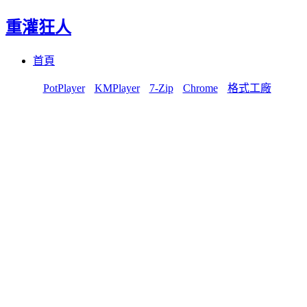
重灌狂人
Menu
Skip
首頁
to
content
PotPlayer
KMPlayer
7-Zip
Chrome
格式工廠