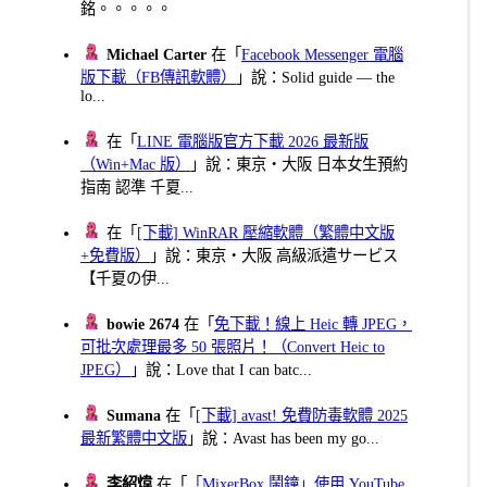
銘。。。。。
Michael Carter
在「
Facebook Messenger 電腦
版下載（FB傳訊軟體）
」說：Solid guide — the
lo...
在「
LINE 電腦版官方下載 2026 最新版
（Win+Mac 版）
」說：東京・大阪 日本女生預約
指南 認準 千夏...
在「
[下載] WinRAR 壓縮軟體（繁體中文版
+免費版）
」說：東京・大阪 高級派遣サービス
【千夏の伊...
bowie 2674
在「
免下載！線上 Heic 轉 JPEG，
可批次處理最多 50 張照片！（Convert Heic to
JPEG）
」說：Love that I can batc...
Sumana
在「
[下載] avast! 免費防毒軟體 2025
最新繁體中文版
」說：Avast has been my go...
李紹煒
在「
「MixerBox 鬧鐘」使用 YouTube