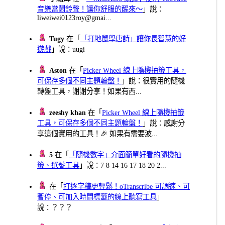
音樂當鬧鈴聲！讓你舒服的醒來～
」說：
liweiwei0123roy@gmai...
Tugy
在「
「打地鼠學唐詩」讓你長智慧的好
遊戲
」說：uugi
Aston
在「
Picker Wheel 線上隨機抽籤工具，
可保存多個不同主題輪盤！
」說：很實用的隨機
轉盤工具，謝謝分享！如果有西...
zeeshy khan
在「
Picker Wheel 線上隨機抽籤
工具，可保存多個不同主題輪盤！
」說：感謝分
享這個實用的工具！🎉 如果有需要波...
5
在「
「隨機數字」介面簡單好看的隨機抽
籤、選號工具
」說：7 8 14 16 17 18 20 2...
在「
打逐字稿更輕鬆！oTranscribe 可調速、可
暫停、可加入時間標籤的線上聽寫工具
」
說：？？？