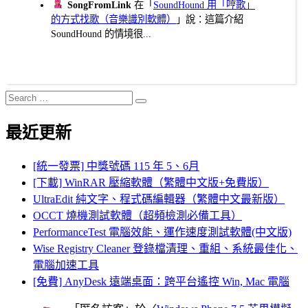
SongFromLink
在「
SoundHound 用「哼歌」
的方式找歌（音樂識別軟體）
」說：這篇介紹
SoundHound 的情境很...
Search
Search
for:
最近更新
[統一發票] 中獎號碼 115 年 5、6月
[下載] WinRAR 壓縮軟體（繁體中文版+免費版）
UltraEdit 純文字、程式碼編輯器（繁體中文最新版）
OCCT 燒機測試軟體（超頻檢測必備工具）
PerformanceTest 電腦效能、運作速度測試軟體(中文版)
Wise Registry Cleaner 登錄檔清理、重組、系統最佳化、
電腦加速工具
[免費] AnyDesk 遠端桌面：跨平台遙控 Win, Mac 電腦