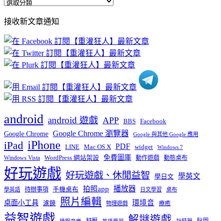
全
部
接收新文章通知
文
章
分
類
android
android 遊戲
APP
BBS
Facebook
Google Chrome 瀏覽器
Google Chrome
Google 與其他 Google 應用
iPhone
iPad
PDF
widget
LINE
Mac OS X
Windows 7
免費圖庫
Windows Vista
WordPress 網站架設
動作遊戲
動態桌布
好玩遊戲
好玩遊戲、休閒益智
學英文
學日文
播放器
拍照app
待辦事項
手機桌布
學英語
日文學習
桌布
照片編輯
桌面小工具
環境音
濾鏡
療癒
物理遊戲
益智遊戲
解謎遊戲
舒壓
貼圖
計時器