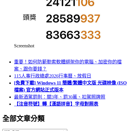
Screenshot
重要！如何防範勒索軟體綁架你的電腦、加密你的檔
案、跟你要錢？
115人事行政總處2026行事曆、放假日
[免費下載] Windows 11 簡體/繁體中文版 光碟映像 (ISO
檔案) 官方網站正式版本
最新酒駕罰則：關3年、罰30萬、扣駕照牌照
【注音符號】轉【漢語拼音】字母對照表
全部文章分類