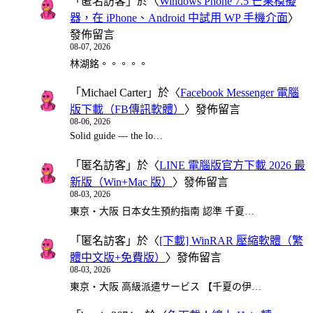
「
匿名訪客
」於〈
Windows Phone 7.5 芒果模擬
器，在 iPhone、Android 中試用 WP 手機介面
〉
發佈留言
08-07, 2026
林湖銘。。。。。
「
Michael Carter
」於〈
Facebook Messenger 電腦
版下載（FB傳訊軟體）
〉發佈留言
08-06, 2026
Solid guide — the lo…
「
匿名訪客
」於〈
LINE 電腦版官方下載 2026 最
新版（Win+Mac 版）
〉發佈留言
08-03, 2026
東京・大阪 日本女生預約指南 認準 千夏…
「
匿名訪客
」於〈
[下載] WinRAR 壓縮軟體（繁
體中文版+免費版）
〉發佈留言
08-03, 2026
東京・大阪 高級派遣サービス 【千夏の伊…