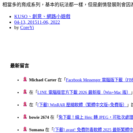
相當多的育成系列，基本的玩法都一樣，但是劇情發展則會因
KUSO、創意、網路小遊戲
Posted
04-13, 2015
11-06, 2022
on
by
CoreYi
最新留言
Michael Carter
在「
Facebook Messenger 電腦版下載
在「
LINE 電腦版官方下載 2026 最新版（Win+Mac 版）
在「
[下載] WinRAR 壓縮軟體（繁體中文版+免費版）
」
bowie 2674
在「
免下載！線上 Heic 轉 JPEG，可批次處理最多 
Sumana
在「
[下載] avast! 免費防毒軟體 2025 最新繁