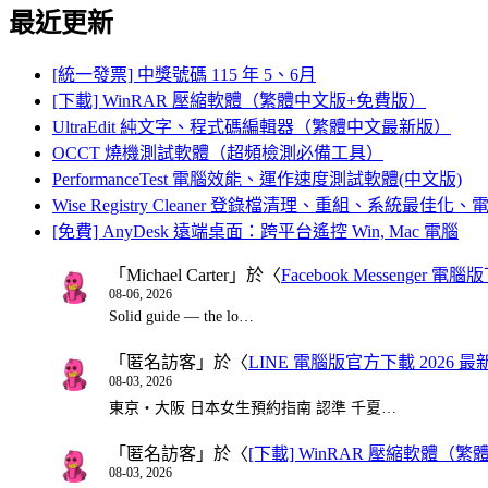
最近更新
[統一發票] 中獎號碼 115 年 5、6月
[下載] WinRAR 壓縮軟體（繁體中文版+免費版）
UltraEdit 純文字、程式碼編輯器（繁體中文最新版）
OCCT 燒機測試軟體（超頻檢測必備工具）
PerformanceTest 電腦效能、運作速度測試軟體(中文版)
Wise Registry Cleaner 登錄檔清理、重組、系統最佳
[免費] AnyDesk 遠端桌面：跨平台遙控 Win, Mac 電腦
「
Michael Carter
」於〈
Facebook Messenger
08-06, 2026
Solid guide — the lo…
「
匿名訪客
」於〈
LINE 電腦版官方下載 2026 最
08-03, 2026
東京・大阪 日本女生預約指南 認準 千夏…
「
匿名訪客
」於〈
[下載] WinRAR 壓縮軟體（
08-03, 2026