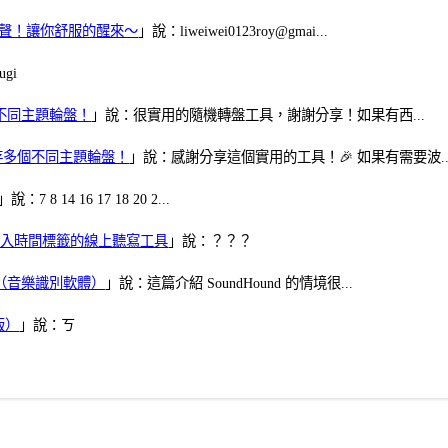
當鬧鈴聲！讓你舒服的醒來～
」說：liweiwei0123roy@gmai...
gi
多個不同主題輪盤！
」說：很實用的隨機轉盤工具，謝謝分享！如果有西...
可保存多個不同主題輪盤！
」說：感謝分享這個實用的工具！🎉 如果有需要波..
」說：7 8 14 16 17 18 20 2...
、可加入時間標籤的線上聽寫工具
」說：？？？
找歌（音樂識別軟體）
」說：這篇介紹 SoundHound 的情境很...
版）
」說：ㄎ