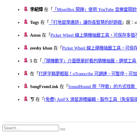
李紹煒
在「
「MixerBox 鬧鐘」使用 YouTube 音樂
Tugy
在「
「打地鼠學唐詩」讓你長智慧的好遊戲
」說：uu
Aston
在「
Picker Wheel 線上隨機抽籤工具，可保存
zeeshy khan
在「
Picker Wheel 線上隨機抽籤工具，
5
在「
「隨機數字」介面簡單好看的隨機抽籤、選號工具
在「
打逐字稿更輕鬆！oTranscribe 可調速、可暫停
SongFromLink
在「
SoundHound 用「哼歌」的方式
ㄎ
在「
[免費] AniFX 滑鼠游標編輯、製作工具（免安裝
Search
Search
for: