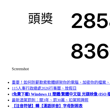
Screenshot
重要！如何防範勒索軟體綁架你的電腦、加密你的檔案、
115人事行政總處2026行事曆、放假日
[免費下載] Windows 11 簡體/繁體中文版 光碟映像 (IS
最新酒駕罰則：關3年、罰30萬、扣駕照牌照
【注音符號】轉【漢語拼音】字母對照表