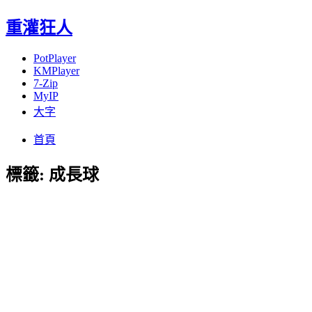
重灌狂人
PotPlayer
KMPlayer
7-Zip
MyIP
大字
Menu
Skip
首頁
to
content
標籤:
成長球