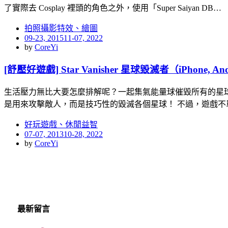
了實際去 Cosplay 裡頭的角色之外，使用「Super Saiyan DB…
拍照攝影特效、繪圖
Posted
09-23, 2015
11-07, 2022
on
by
CoreYi
[舒壓好遊戲] Star Vanisher 星球毀滅者（iPhone, An
生活壓力無比大要怎麼排解呢？一起集氣能量球催毀所有的星球吧！
是用來攻擊敵人，而是技巧性的毀滅各個星球！ 不過，遊戲不
好玩遊戲、休閒益智
Posted
07-07, 2013
10-28, 2022
on
by
CoreYi
最新留言