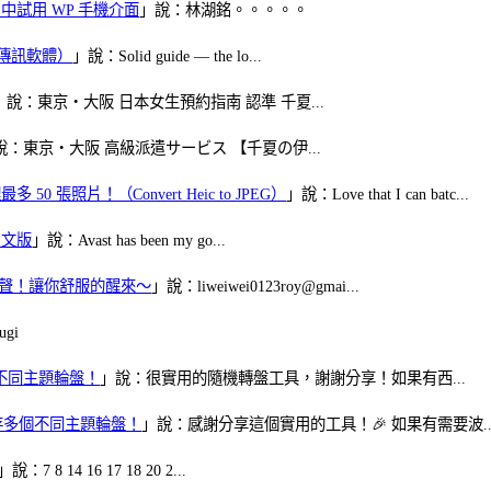
oid 中試用 WP 手機介面
」說：林湖銘。。。。。
（FB傳訊軟體）
」說：Solid guide — the lo...
」說：東京・大阪 日本女生預約指南 認準 千夏...
說：東京・大阪 高級派遣サービス 【千夏の伊...
50 張照片！（Convert Heic to JPEG）
」說：Love that I can batc...
體中文版
」說：Avast has been my go...
當鬧鈴聲！讓你舒服的醒來～
」說：liweiwei0123roy@gmai...
gi
多個不同主題輪盤！
」說：很實用的隨機轉盤工具，謝謝分享！如果有西...
可保存多個不同主題輪盤！
」說：感謝分享這個實用的工具！🎉 如果有需要波..
」說：7 8 14 16 17 18 20 2...