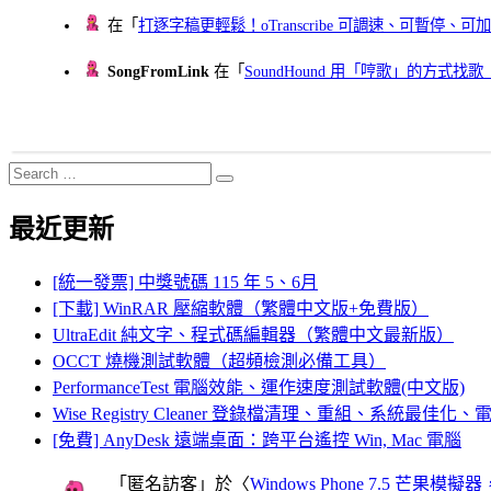
在「
打逐字稿更輕鬆！oTranscribe 可調速、可暫停
SongFromLink
在「
SoundHound 用「哼歌」的方式
Search
Search
for:
最近更新
[統一發票] 中獎號碼 115 年 5、6月
[下載] WinRAR 壓縮軟體（繁體中文版+免費版）
UltraEdit 純文字、程式碼編輯器（繁體中文最新版）
OCCT 燒機測試軟體（超頻檢測必備工具）
PerformanceTest 電腦效能、運作速度測試軟體(中文版)
Wise Registry Cleaner 登錄檔清理、重組、系統最佳
[免費] AnyDesk 遠端桌面：跨平台遙控 Win, Mac 電腦
「
匿名訪客
」於〈
Windows Phone 7.5 芒果模擬