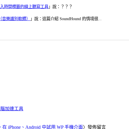
、可加入時間標籤的線上聽寫工具
」說：？？？
找歌（音樂識別軟體）
」說：這篇介紹 SoundHound 的情境很...
化、電腦加速工具
器，在 iPhone、Android 中試用 WP 手機介面
〉發佈留言