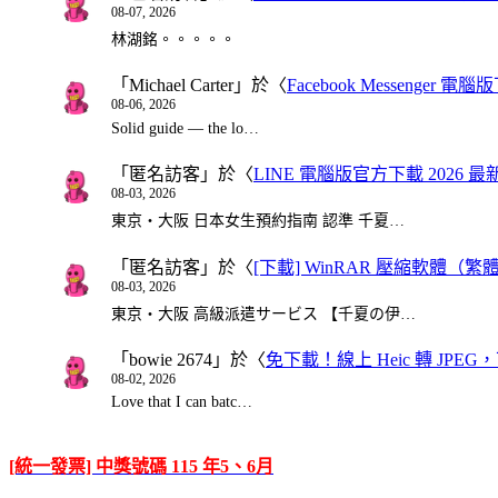
08-07, 2026
林湖銘。。。。。
「
Michael Carter
」於〈
Facebook Messenger
08-06, 2026
Solid guide — the lo…
「
匿名訪客
」於〈
LINE 電腦版官方下載 2026 最
08-03, 2026
東京・大阪 日本女生預約指南 認準 千夏…
「
匿名訪客
」於〈
[下載] WinRAR 壓縮軟體（
08-03, 2026
東京・大阪 高級派遣サービス 【千夏の伊…
「
bowie 2674
」於〈
免下載！線上 Heic 轉 JPEG，可
08-02, 2026
Love that I can batc…
[統一發票] 中獎號碼 115 年5、6月