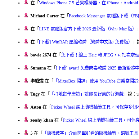
在「
Windows Phone 7.5 芒果模擬器，在 iPhone、Andr
Michael Carter
在「
Facebook Messenger 電腦版下載
在「
LINE 電腦版官方下載 2026 最新版（Win+Mac 版）
在「
[下載] WinRAR 壓縮軟體（繁體中文版+免費版）
」
bowie 2674
在「
免下載！線上 Heic 轉 JPEG，可批次處理最多 
Sumana
在「
[下載] avast! 免費防毒軟體 2025 最新繁
李紹煒
在「
「MixerBox 鬧鐘」使用 YouTube 音樂
Tugy
在「
「打地鼠學唐詩」讓你長智慧的好遊戲
」說：uu
Aston
在「
Picker Wheel 線上隨機抽籤工具，可保存
zeeshy khan
在「
Picker Wheel 線上隨機抽籤工具，
5
在「
「隨機數字」介面簡單好看的隨機抽籤、選號工具