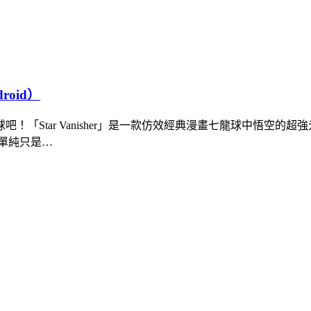
droid）
「Star Vanisher」是一款仿效經典漫畫七龍球中悟空
單純只是…