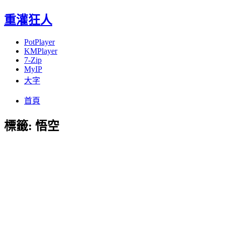
重灌狂人
PotPlayer
KMPlayer
7-Zip
MyIP
大字
Menu
Skip
首頁
to
content
標籤:
悟空