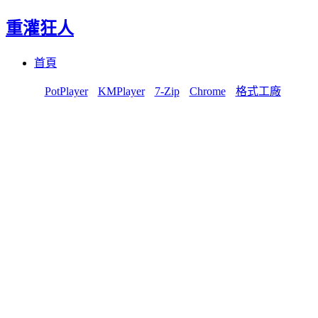
重灌狂人
Menu
Skip
首頁
to
content
PotPlayer
KMPlayer
7-Zip
Chrome
格式工廠