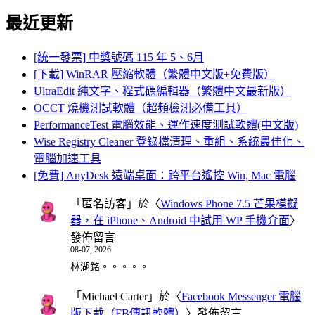
最近更新
[統一發票] 中獎號碼 115 年 5、6月
[下載] WinRAR 壓縮軟體（繁體中文版+免費版）
UltraEdit 純文字、程式碼編輯器（繁體中文最新版）
OCCT 燒機測試軟體（超頻檢測必備工具）
PerformanceTest 電腦效能、運作速度測試軟體(中文版)
Wise Registry Cleaner 登錄檔清理、重組、系統最佳化、
電腦加速工具
[免費] AnyDesk 遠端桌面：跨平台遙控 Win, Mac 電腦
「
匿名訪客
」於〈
Windows Phone 7.5 芒果模擬
器，在 iPhone、Android 中試用 WP 手機介面
〉
發佈留言
08-07, 2026
林湖銘。。。。。
「
Michael Carter
」於〈
Facebook Messenger 電腦
版下載（FB傳訊軟體）
〉發佈留言