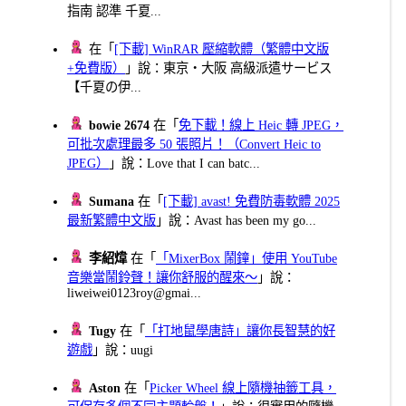
指南 認準 千夏...
在「
[下載] WinRAR 壓縮軟體（繁體中文版
+免費版）
」說：東京・大阪 高級派遣サービス
【千夏の伊...
bowie 2674
在「
免下載！線上 Heic 轉 JPEG，
可批次處理最多 50 張照片！（Convert Heic to
JPEG）
」說：Love that I can batc...
Sumana
在「
[下載] avast! 免費防毒軟體 2025
最新繁體中文版
」說：Avast has been my go...
李紹煒
在「
「MixerBox 鬧鐘」使用 YouTube
音樂當鬧鈴聲！讓你舒服的醒來～
」說：
liweiwei0123roy@gmai...
Tugy
在「
「打地鼠學唐詩」讓你長智慧的好
遊戲
」說：uugi
Aston
在「
Picker Wheel 線上隨機抽籤工具，