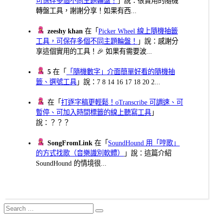
可保存多個不同主題輪盤！
」說：很實用的隨機
轉盤工具，謝謝分享！如果有西...
zeeshy khan
在「
Picker Wheel 線上隨機抽籤
工具，可保存多個不同主題輪盤！
」說：感謝分
享這個實用的工具！🎉 如果有需要波...
5
在「
「隨機數字」介面簡單好看的隨機抽
籤、選號工具
」說：7 8 14 16 17 18 20 2...
在「
打逐字稿更輕鬆！oTranscribe 可調速、可
暫停、可加入時間標籤的線上聽寫工具
」
說：？？？
SongFromLink
在「
SoundHound 用「哼歌」
的方式找歌（音樂識別軟體）
」說：這篇介紹
SoundHound 的情境很...
Search
Search
for: