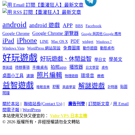
android
android 遊戲
APP
BBS
Facebook
Google Chrome 瀏覽器
Google Chrome
Google 與其他 Google 應用
iPhone
iPad
PDF
widget
LINE
Mac OS X
Windows 7
免費圖庫
Windows Vista
WordPress 網站架設
動作遊戲
動態桌布
好玩遊戲
好玩遊戲、休閒益智
學英文
學日文
播放器
拍照app
待辦事項
手機桌布
學英語
日文學習
桌布
照片編輯
桌面小工具
環境音
濾鏡
療癒
物理遊戲
益智遊戲
解謎遊戲
舒壓
貼圖
計時器
睡眠音樂
英語學習
鬧鐘
關於本站
|
聯絡站長(Contact Us)
|
廣告刊登
|
訂閱新文章
/
用 Email
閱電子報
|
WordPress
本站使用又快又便宜的：
Vultr VPS 日本主機
© 2026 版權所有，非經授權請勿全文轉貼