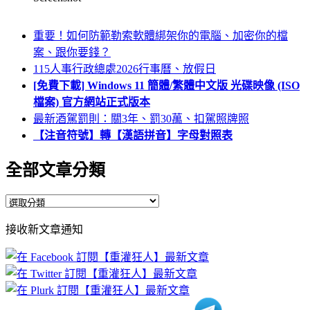
重要！如何防範勒索軟體綁架你的電腦、加密你的檔
案、跟你要錢？
115人事行政總處2026行事曆、放假日
[免費下載] Windows 11 簡體/繁體中文版 光碟映像 (ISO
檔案) 官方網站正式版本
最新酒駕罰則：關3年、罰30萬、扣駕照牌照
【注音符號】轉【漢語拼音】字母對照表
全部文章分類
全
部
接收新文章通知
文
章
分
類