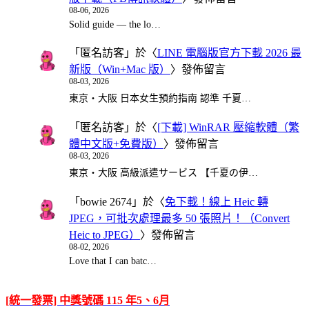
08-06, 2026
Solid guide — the lo…
「
匿名訪客
」於〈
LINE 電腦版官方下載 2026 最
新版（Win+Mac 版）
〉發佈留言
08-03, 2026
東京・大阪 日本女生預約指南 認準 千夏…
「
匿名訪客
」於〈
[下載] WinRAR 壓縮軟體（繁
體中文版+免費版）
〉發佈留言
08-03, 2026
東京・大阪 高級派遣サービス 【千夏の伊…
「
bowie 2674
」於〈
免下載！線上 Heic 轉
JPEG，可批次處理最多 50 張照片！（Convert
Heic to JPEG）
〉發佈留言
08-02, 2026
Love that I can batc…
[統一發票] 中獎號碼 115 年5、6月