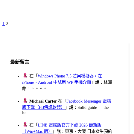
Previous
Page
Page
1
2
文
Page
章
分
頁
最新留言
在「
Windows Phone 7.5 芒果模擬器，在
iPhone、Android 中試用 WP 手機介面
」說：林湖
銘。。。。。
Michael Carter
在「
Facebook Messenger 電腦
版下載（FB傳訊軟體）
」說：Solid guide — the
lo...
在「
LINE 電腦版官方下載 2026 最新版
（Win+Mac 版）
」說：東京・大阪 日本女生預約