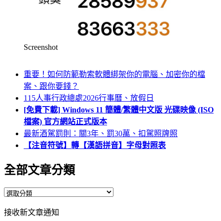
Screenshot
重要！如何防範勒索軟體綁架你的電腦、加密你的檔
案、跟你要錢？
115人事行政總處2026行事曆、放假日
[免費下載] Windows 11 簡體/繁體中文版 光碟映像 (ISO
檔案) 官方網站正式版本
最新酒駕罰則：關3年、罰30萬、扣駕照牌照
【注音符號】轉【漢語拼音】字母對照表
全部文章分類
全
部
接收新文章通知
文