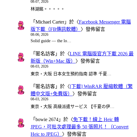
08-07, 2026
林湖銘。。。。。
「
Michael Carter
」於〈
Facebook Messenger 電腦
版下載（FB傳訊軟體）
〉發佈留言
08-06, 2026
Solid guide — the lo…
「
匿名訪客
」於〈
LINE 電腦版官方下載 2026 最
新版（Win+Mac 版）
〉發佈留言
08-03, 2026
東京・大阪 日本女生預約指南 認準 千夏…
「
匿名訪客
」於〈
[下載] WinRAR 壓縮軟體（繁
體中文版+免費版）
〉發佈留言
08-03, 2026
東京・大阪 高級派遣サービス 【千夏の伊…
「
bowie 2674
」於〈
免下載！線上 Heic 轉
JPEG，可批次處理最多 50 張照片！（Convert
Heic to JPEG）
〉發佈留言