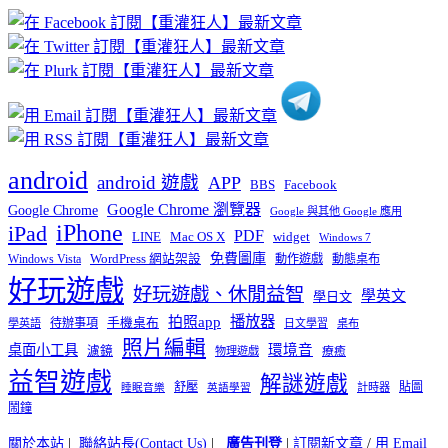
章
分
類
android
android 遊戲
APP
BBS
Facebook
Google Chrome 瀏覽器
Google Chrome
Google 與其他 Google 應用
iPhone
iPad
PDF
widget
LINE
Mac OS X
Windows 7
免費圖庫
Windows Vista
WordPress 網站架設
動作遊戲
動態桌布
好玩遊戲
好玩遊戲、休閒益智
學英文
學日文
播放器
拍照app
待辦事項
手機桌布
學英語
日文學習
桌布
照片編輯
桌面小工具
環境音
濾鏡
療癒
物理遊戲
益智遊戲
解謎遊戲
舒壓
貼圖
計時器
睡眠音樂
英語學習
鬧鐘
關於本站
|
聯絡站長(Contact Us)
|
廣告刊登
|
訂閱新文章
/
用 Email