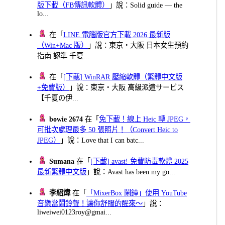
版下載（FB傳訊軟體）
」說：Solid guide — the
lo...
在「
LINE 電腦版官方下載 2026 最新版
（Win+Mac 版）
」說：東京・大阪 日本女生預約
指南 認準 千夏...
在「
[下載] WinRAR 壓縮軟體（繁體中文版
+免費版）
」說：東京・大阪 高級派遣サービス
【千夏の伊...
bowie 2674
在「
免下載！線上 Heic 轉 JPEG，
可批次處理最多 50 張照片！（Convert Heic to
JPEG）
」說：Love that I can batc...
Sumana
在「
[下載] avast! 免費防毒軟體 2025
最新繁體中文版
」說：Avast has been my go...
李紹煒
在「
「MixerBox 鬧鐘」使用 YouTube
音樂當鬧鈴聲！讓你舒服的醒來～
」說：
liweiwei0123roy@gmai...