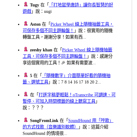
Tugy
在「
「打地鼠學唐詩」讓你長智慧的好
遊戲
」說：uugi
Aston
在「
Picker Wheel 線上隨機抽籤工具，
可保存多個不同主題輪盤！
」說：很實用的隨機
轉盤工具，謝謝分享！如果有西...
zeeshy khan
在「
Picker Wheel 線上隨機抽籤
工具，可保存多個不同主題輪盤！
」說：感謝分
享這個實用的工具！🎉 如果有需要波...
5
在「
「隨機數字」介面簡單好看的隨機抽
籤、選號工具
」說：7 8 14 16 17 18 20 2...
在「
打逐字稿更輕鬆！oTranscribe 可調速、可
暫停、可加入時間標籤的線上聽寫工具
」
說：？？？
SongFromLink
在「
SoundHound 用「哼歌」
的方式找歌（音樂識別軟體）
」說：這篇介紹
SoundHound 的情境很...