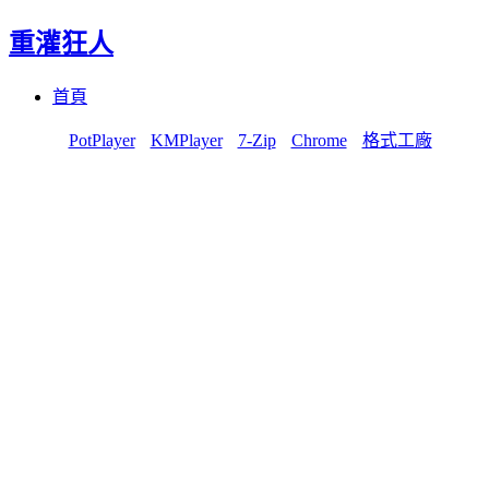
重灌狂人
Menu
Skip
首頁
to
content
PotPlayer
KMPlayer
7-Zip
Chrome
格式工廠