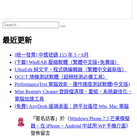
Search
Search
for:
最近更新
[統一發票] 中獎號碼 115 年 5、6月
[下載] WinRAR 壓縮軟體（繁體中文版+免費版）
UltraEdit 純文字、程式碼編輯器（繁體中文最新版）
OCCT 燒機測試軟體（超頻檢測必備工具）
PerformanceTest 電腦效能、運作速度測試軟體(中文版)
Wise Registry Cleaner 登錄檔清理、重組、系統最佳化、
電腦加速工具
[免費] AnyDesk 遠端桌面：跨平台遙控 Win, Mac 電腦
「
匿名訪客
」於〈
Windows Phone 7.5 芒果模擬
器，在 iPhone、Android 中試用 WP 手機介面
〉
發佈留言