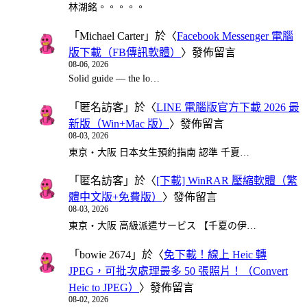
林湖銘。。。。。
「
Michael Carter
」於〈
Facebook Messenger 電腦
版下載（FB傳訊軟體）
〉發佈留言
08-06, 2026
Solid guide — the lo…
「
匿名訪客
」於〈
LINE 電腦版官方下載 2026 最
新版（Win+Mac 版）
〉發佈留言
08-03, 2026
東京・大阪 日本女生預約指南 認準 千夏…
「
匿名訪客
」於〈
[下載] WinRAR 壓縮軟體（繁
體中文版+免費版）
〉發佈留言
08-03, 2026
東京・大阪 高級派遣サービス 【千夏の伊…
「
bowie 2674
」於〈
免下載！線上 Heic 轉
JPEG，可批次處理最多 50 張照片！（Convert
Heic to JPEG）
〉發佈留言
08-02, 2026