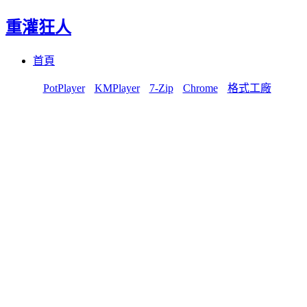
重灌狂人
Menu
Skip
首頁
to
content
PotPlayer
KMPlayer
7-Zip
Chrome
格式工廠