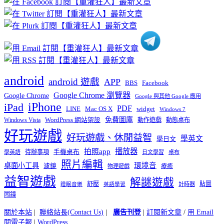
分
類
android
android 遊戲
APP
BBS
Facebook
Google Chrome 瀏覽器
Google Chrome
Google 與其他 Google 應用
iPhone
iPad
PDF
widget
LINE
Mac OS X
Windows 7
免費圖庫
Windows Vista
WordPress 網站架設
動作遊戲
動態桌布
好玩遊戲
好玩遊戲、休閒益智
學英文
學日文
播放器
拍照app
待辦事項
手機桌布
學英語
日文學習
桌布
照片編輯
桌面小工具
環境音
濾鏡
療癒
物理遊戲
益智遊戲
解謎遊戲
舒壓
貼圖
計時器
睡眠音樂
英語學習
鬧鐘
關於本站
|
聯絡站長(Contact Us)
|
廣告刊登
|
訂閱新文章
/
用 Email
閱電子報
|
WordPress