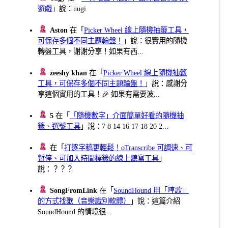
遊戲
」說：uugi
Aston
在「
Picker Wheel 線上隨機抽籤工具，
可保存多個不同主題輪盤！
」說：很實用的隨機
轉盤工具，謝謝分享！如果有西...
zeeshy khan
在「
Picker Wheel 線上隨機抽籤
工具，可保存多個不同主題輪盤！
」說：感謝分
享這個實用的工具！🎉 如果有需要波...
5
在「
「隨機數字」介面簡單好看的隨機抽
籤、選號工具
」說：7 8 14 16 17 18 20 2...
在「
打逐字稿更輕鬆！oTranscribe 可調速、可
暫停、可加入時間標籤的線上聽寫工具
」
說：？？？
SongFromLink
在「
SoundHound 用「哼歌」
的方式找歌（音樂識別軟體）
」說：這篇介紹
SoundHound 的情境很...