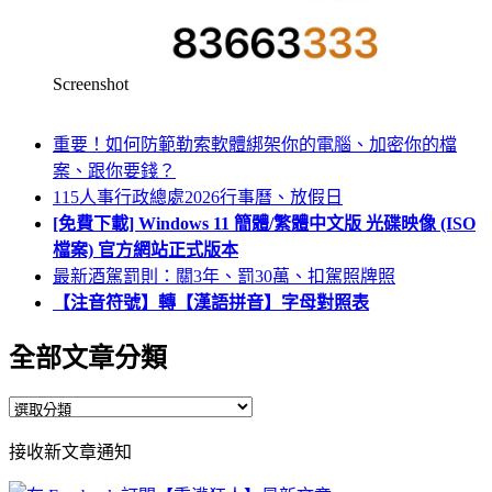
Screenshot
重要！如何防範勒索軟體綁架你的電腦、加密你的檔
案、跟你要錢？
115人事行政總處2026行事曆、放假日
[免費下載] Windows 11 簡體/繁體中文版 光碟映像 (ISO
檔案) 官方網站正式版本
最新酒駕罰則：關3年、罰30萬、扣駕照牌照
【注音符號】轉【漢語拼音】字母對照表
全部文章分類
全
部
接收新文章通知
文
章