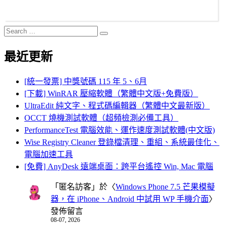
Search
Search
for:
最近更新
[統一發票] 中獎號碼 115 年 5、6月
[下載] WinRAR 壓縮軟體（繁體中文版+免費版）
UltraEdit 純文字、程式碼編輯器（繁體中文最新版）
OCCT 燒機測試軟體（超頻檢測必備工具）
PerformanceTest 電腦效能、運作速度測試軟體(中文版)
Wise Registry Cleaner 登錄檔清理、重組、系統最佳化、
電腦加速工具
[免費] AnyDesk 遠端桌面：跨平台遙控 Win, Mac 電腦
「
匿名訪客
」於〈
Windows Phone 7.5 芒果模擬
器，在 iPhone、Android 中試用 WP 手機介面
〉
發佈留言
08-07, 2026