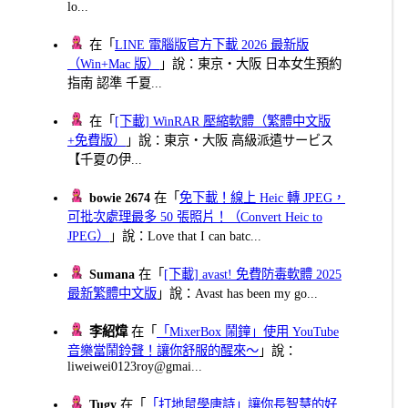
lo...
在「
LINE 電腦版官方下載 2026 最新版
（Win+Mac 版）
」說：東京・大阪 日本女生預約
指南 認準 千夏...
在「
[下載] WinRAR 壓縮軟體（繁體中文版
+免費版）
」說：東京・大阪 高級派遣サービス
【千夏の伊...
bowie 2674
在「
免下載！線上 Heic 轉 JPEG，
可批次處理最多 50 張照片！（Convert Heic to
JPEG）
」說：Love that I can batc...
Sumana
在「
[下載] avast! 免費防毒軟體 2025
最新繁體中文版
」說：Avast has been my go...
李紹煒
在「
「MixerBox 鬧鐘」使用 YouTube
音樂當鬧鈴聲！讓你舒服的醒來～
」說：
liweiwei0123roy@gmai...
Tugy
在「
「打地鼠學唐詩」讓你長智慧的好