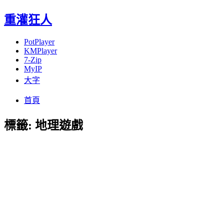
重灌狂人
PotPlayer
KMPlayer
7-Zip
MyIP
大字
Menu
Skip
首頁
to
content
標籤:
地理遊戲