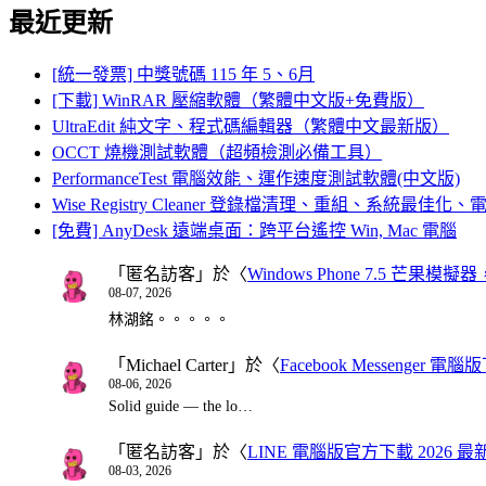
最近更新
[統一發票] 中獎號碼 115 年 5、6月
[下載] WinRAR 壓縮軟體（繁體中文版+免費版）
UltraEdit 純文字、程式碼編輯器（繁體中文最新版）
OCCT 燒機測試軟體（超頻檢測必備工具）
PerformanceTest 電腦效能、運作速度測試軟體(中文版)
Wise Registry Cleaner 登錄檔清理、重組、系統最佳
[免費] AnyDesk 遠端桌面：跨平台遙控 Win, Mac 電腦
「
匿名訪客
」於〈
Windows Phone 7.5 芒果模擬
08-07, 2026
林湖銘。。。。。
「
Michael Carter
」於〈
Facebook Messenger
08-06, 2026
Solid guide — the lo…
「
匿名訪客
」於〈
LINE 電腦版官方下載 2026 最
08-03, 2026