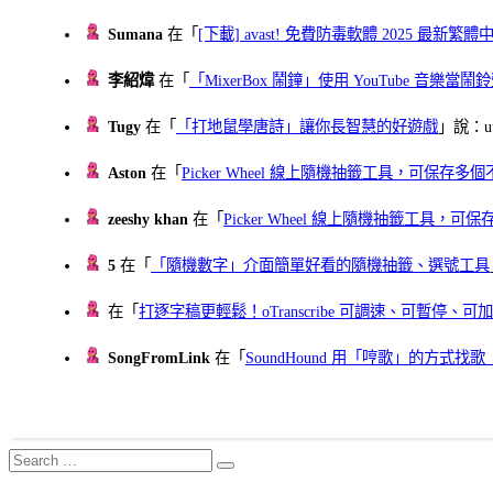
Sumana
在「
[下載] avast! 免費防毒軟體 2025 最新繁
李紹煒
在「
「MixerBox 鬧鐘」使用 YouTube 音樂
Tugy
在「
「打地鼠學唐詩」讓你長智慧的好遊戲
」說：uu
Aston
在「
Picker Wheel 線上隨機抽籤工具，可保存
zeeshy khan
在「
Picker Wheel 線上隨機抽籤工具，
5
在「
「隨機數字」介面簡單好看的隨機抽籤、選號工具
在「
打逐字稿更輕鬆！oTranscribe 可調速、可暫停
SongFromLink
在「
SoundHound 用「哼歌」的方式
Search
Search
for: