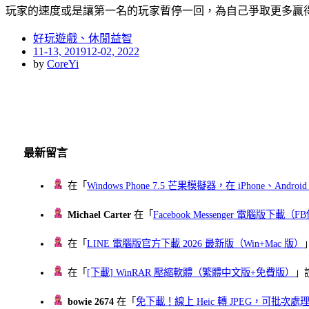
玩家的速度或是讓第一名的玩家暫停一回，為自己爭取更多贏得
好玩遊戲、休閒益智
Posted
11-13, 2019
12-02, 2022
on
by
CoreYi
最新留言
在「
Windows Phone 7.5 芒果模擬器，在 iPhone、Andr
Michael Carter
在「
Facebook Messenger 電腦版下載
在「
LINE 電腦版官方下載 2026 最新版（Win+Mac 版）
在「
[下載] WinRAR 壓縮軟體（繁體中文版+免費版）
」
bowie 2674
在「
免下載！線上 Heic 轉 JPEG，可批次處理最多 