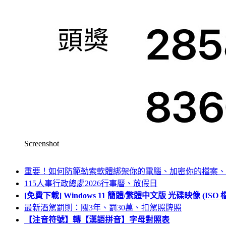
Screenshot
重要！如何防範勒索軟體綁架你的電腦、加密你的檔案、
115人事行政總處2026行事曆、放假日
[免費下載] Windows 11 簡體/繁體中文版 光碟映像 (IS
最新酒駕罰則：關3年、罰30萬、扣駕照牌照
【注音符號】轉【漢語拼音】字母對照表