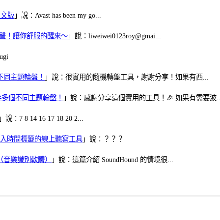
體中文版
」說：Avast has been my go...
當鬧鈴聲！讓你舒服的醒來～
」說：liweiwei0123roy@gmai...
gi
多個不同主題輪盤！
」說：很實用的隨機轉盤工具，謝謝分享！如果有西...
可保存多個不同主題輪盤！
」說：感謝分享這個實用的工具！🎉 如果有需要波..
」說：7 8 14 16 17 18 20 2...
、可加入時間標籤的線上聽寫工具
」說：？？？
找歌（音樂識別軟體）
」說：這篇介紹 SoundHound 的情境很...