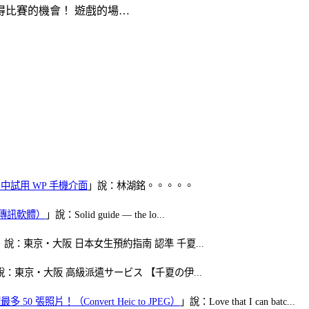
比賽的機會！ 遊戲的場…
oid 中試用 WP 手機介面
」說：林湖銘。。。。。
（FB傳訊軟體）
」說：Solid guide — the lo...
」說：東京・大阪 日本女生預約指南 認準 千夏...
說：東京・大阪 高級派遣サービス 【千夏の伊...
50 張照片！（Convert Heic to JPEG）
」說：Love that I can batc...