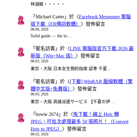
林湖銘。。。。。
「
Michael Carter
」於〈
Facebook Messenger 電腦
版下載（FB傳訊軟體）
〉發佈留言
08-06, 2026
Solid guide — the lo…
「
匿名訪客
」於〈
LINE 電腦版官方下載 2026 最
新版（Win+Mac 版）
〉發佈留言
08-03, 2026
東京・大阪 日本女生預約指南 認準 千夏…
「
匿名訪客
」於〈
[下載] WinRAR 壓縮軟體（繁
體中文版+免費版）
〉發佈留言
08-03, 2026
東京・大阪 高級派遣サービス 【千夏の伊…
「
bowie 2674
」於〈
免下載！線上 Heic 轉
JPEG，可批次處理最多 50 張照片！（Convert
Heic to JPEG）
〉發佈留言
08-02, 2026