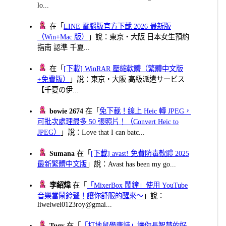
lo...
在「
LINE 電腦版官方下載 2026 最新版
（Win+Mac 版）
」說：東京・大阪 日本女生預約
指南 認準 千夏...
在「
[下載] WinRAR 壓縮軟體（繁體中文版
+免費版）
」說：東京・大阪 高級派遣サービス
【千夏の伊...
bowie 2674
在「
免下載！線上 Heic 轉 JPEG，
可批次處理最多 50 張照片！（Convert Heic to
JPEG）
」說：Love that I can batc...
Sumana
在「
[下載] avast! 免費防毒軟體 2025
最新繁體中文版
」說：Avast has been my go...
李紹煒
在「
「MixerBox 鬧鐘」使用 YouTube
音樂當鬧鈴聲！讓你舒服的醒來～
」說：
liweiwei0123roy@gmai...
Tugy
在「
「打地鼠學唐詩」讓你長智慧的好