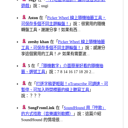
遊戲
」說：uugi
Aston
在「
Picker Wheel 線上隨機抽籤工具，
可保存多個不同主題輪盤！
」說：很實用的隨機
轉盤工具，謝謝分享！如果有西...
zeeshy khan
在「
Picker Wheel 線上隨機抽籤
工具，可保存多個不同主題輪盤！
」說：感謝分
享這個實用的工具！🎉 如果有需要波...
5
在「
「隨機數字」介面簡單好看的隨機抽
籤、選號工具
」說：7 8 14 16 17 18 20 2...
在「
打逐字稿更輕鬆！oTranscribe 可調速、可
暫停、可加入時間標籤的線上聽寫工具
」
說：？？？
SongFromLink
在「
SoundHound 用「哼歌」
的方式找歌（音樂識別軟體）
」說：這篇介紹
SoundHound 的情境很...