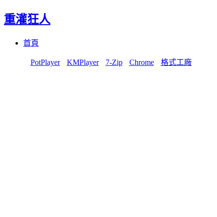
重灌狂人
Menu
Skip
首頁
to
content
PotPlayer
KMPlayer
7-Zip
Chrome
格式工廠