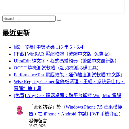
Search
Search
for:
最近更新
[統一發票] 中獎號碼 115 年 5、6月
[下載] WinRAR 壓縮軟體（繁體中文版+免費版）
UltraEdit 純文字、程式碼編輯器（繁體中文最新版）
OCCT 燒機測試軟體（超頻檢測必備工具）
PerformanceTest 電腦效能、運作速度測試軟體(中文版)
Wise Registry Cleaner 登錄檔清理、重組、系統最佳化、
電腦加速工具
[免費] AnyDesk 遠端桌面：跨平台遙控 Win, Mac 電腦
「
匿名訪客
」於〈
Windows Phone 7.5 芒果模擬
器，在 iPhone、Android 中試用 WP 手機介面
〉
發佈留言
08-07, 2026