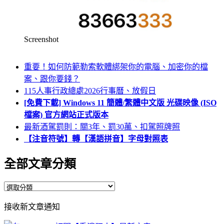
Screenshot
重要！如何防範勒索軟體綁架你的電腦、加密你的檔
案、跟你要錢？
115人事行政總處2026行事曆、放假日
[免費下載] Windows 11 簡體/繁體中文版 光碟映像 (ISO
檔案) 官方網站正式版本
最新酒駕罰則：關3年、罰30萬、扣駕照牌照
【注音符號】轉【漢語拼音】字母對照表
全部文章分類
全
部
接收新文章通知
文
章