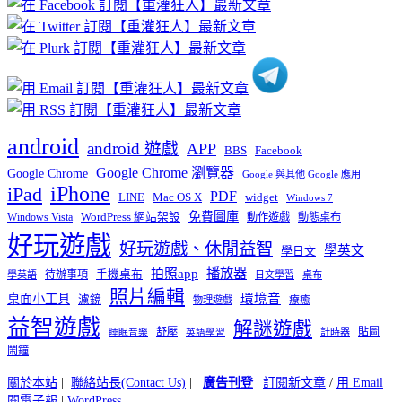
分
類
android
android 遊戲
APP
BBS
Facebook
Google Chrome 瀏覽器
Google Chrome
Google 與其他 Google 應用
iPhone
iPad
PDF
widget
LINE
Mac OS X
Windows 7
免費圖庫
Windows Vista
WordPress 網站架設
動作遊戲
動態桌布
好玩遊戲
好玩遊戲、休閒益智
學英文
學日文
播放器
拍照app
待辦事項
手機桌布
學英語
日文學習
桌布
照片編輯
桌面小工具
環境音
濾鏡
療癒
物理遊戲
益智遊戲
解謎遊戲
舒壓
貼圖
計時器
睡眠音樂
英語學習
鬧鐘
關於本站
|
聯絡站長(Contact Us)
|
廣告刊登
|
訂閱新文章
/
用 Email
閱電子報
|
WordPress