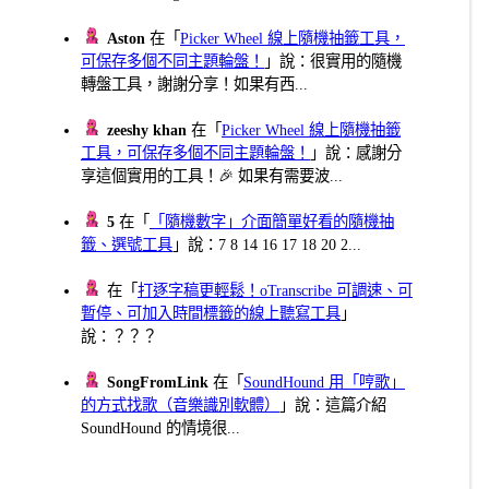
Aston
在「
Picker Wheel 線上隨機抽籤工具，
可保存多個不同主題輪盤！
」說：很實用的隨機
轉盤工具，謝謝分享！如果有西...
zeeshy khan
在「
Picker Wheel 線上隨機抽籤
工具，可保存多個不同主題輪盤！
」說：感謝分
享這個實用的工具！🎉 如果有需要波...
5
在「
「隨機數字」介面簡單好看的隨機抽
籤、選號工具
」說：7 8 14 16 17 18 20 2...
在「
打逐字稿更輕鬆！oTranscribe 可調速、可
暫停、可加入時間標籤的線上聽寫工具
」
說：？？？
SongFromLink
在「
SoundHound 用「哼歌」
的方式找歌（音樂識別軟體）
」說：這篇介紹
SoundHound 的情境很...