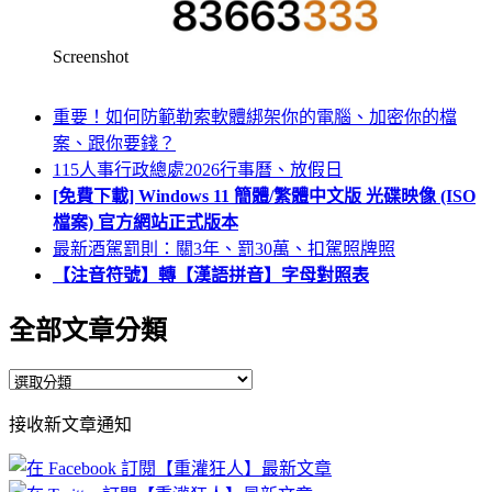
Screenshot
重要！如何防範勒索軟體綁架你的電腦、加密你的檔
案、跟你要錢？
115人事行政總處2026行事曆、放假日
[免費下載] Windows 11 簡體/繁體中文版 光碟映像 (ISO
檔案) 官方網站正式版本
最新酒駕罰則：關3年、罰30萬、扣駕照牌照
【注音符號】轉【漢語拼音】字母對照表
全部文章分類
全
部
接收新文章通知
文
章
分