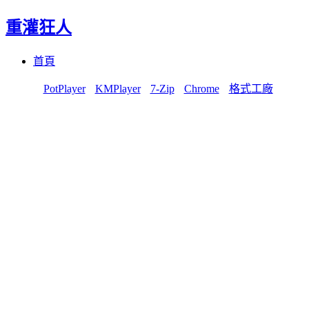
重灌狂人
Menu
Skip
首頁
to
content
PotPlayer
KMPlayer
7-Zip
Chrome
格式工廠