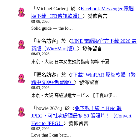
「
Michael Carter
」於〈
Facebook Messenger 電腦
版下載（FB傳訊軟體）
〉發佈留言
08-06, 2026
Solid guide — the lo…
「
匿名訪客
」於〈
LINE 電腦版官方下載 2026 最
新版（Win+Mac 版）
〉發佈留言
08-03, 2026
東京・大阪 日本女生預約指南 認準 千夏…
「
匿名訪客
」於〈
[下載] WinRAR 壓縮軟體（繁
體中文版+免費版）
〉發佈留言
08-03, 2026
東京・大阪 高級派遣サービス 【千夏の伊…
「
bowie 2674
」於〈
免下載！線上 Heic 轉
JPEG，可批次處理最多 50 張照片！（Convert
Heic to JPEG）
〉發佈留言
08-02, 2026
Love that I can batc…