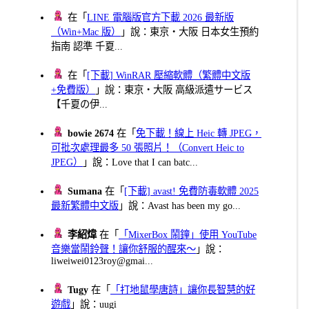
在「
LINE 電腦版官方下載 2026 最新版
（Win+Mac 版）
」說：東京・大阪 日本女生預約
指南 認準 千夏...
在「
[下載] WinRAR 壓縮軟體（繁體中文版
+免費版）
」說：東京・大阪 高級派遣サービス
【千夏の伊...
bowie 2674
在「
免下載！線上 Heic 轉 JPEG，
可批次處理最多 50 張照片！（Convert Heic to
JPEG）
」說：Love that I can batc...
Sumana
在「
[下載] avast! 免費防毒軟體 2025
最新繁體中文版
」說：Avast has been my go...
李紹煒
在「
「MixerBox 鬧鐘」使用 YouTube
音樂當鬧鈴聲！讓你舒服的醒來～
」說：
liweiwei0123roy@gmai...
Tugy
在「
「打地鼠學唐詩」讓你長智慧的好
遊戲
」說：uugi