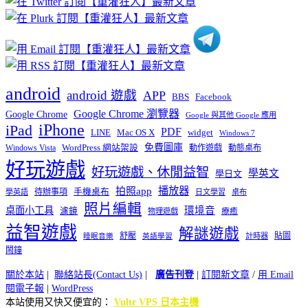
類
android
android 遊戲
APP
BBS
Facebook
Google Chrome 瀏覽器
Google Chrome
Google 與其他 Google 應用
iPhone
iPad
PDF
widget
LINE
Mac OS X
Windows 7
免費圖庫
Windows Vista
WordPress 網站架設
動作遊戲
動態桌布
好玩遊戲
好玩遊戲、休閒益智
學英文
學日文
播放器
拍照app
待辦事項
手機桌布
學英語
日文學習
桌布
照片編輯
桌面小工具
環境音
濾鏡
療癒
物理遊戲
益智遊戲
解謎遊戲
舒壓
貼圖
計時器
睡眠音樂
英語學習
鬧鐘
關於本站
|
聯絡站長(Contact Us)
|
廣告刊登
|
訂閱新文章
/
用 Email
閱電子報
|
WordPress
本站使用又快又便宜的：
Vultr VPS 日本主機