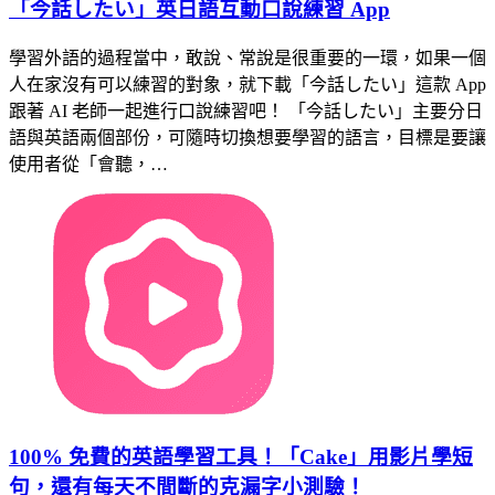
「今話したい」英日語互動口說練習 App
學習外語的過程當中，敢說、常說是很重要的一環，如果一個
人在家沒有可以練習的對象，就下載「今話したい」這款 App
跟著 AI 老師一起進行口說練習吧！ 「今話したい」主要分日
語與英語兩個部份，可隨時切換想要學習的語言，目標是要讓
使用者從「會聽，…
100% 免費的英語學習工具！「Cake」用影片學短
句，還有每天不間斷的克漏字小測驗！