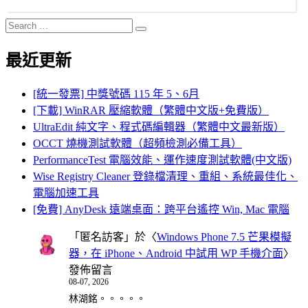
Search
Search
for:
最近更新
[統一發票] 中獎號碼 115 年 5、6月
[下載] WinRAR 壓縮軟體（繁體中文版+免費版）
UltraEdit 純文字、程式碼編輯器（繁體中文最新版）
OCCT 燒機測試軟體（超頻檢測必備工具）
PerformanceTest 電腦效能、運作速度測試軟體(中文版)
Wise Registry Cleaner 登錄檔清理、重組、系統最佳化、
電腦加速工具
[免費] AnyDesk 遠端桌面：跨平台遙控 Win, Mac 電腦
「
匿名訪客
」於〈
Windows Phone 7.5 芒果模擬
器，在 iPhone、Android 中試用 WP 手機介面
〉
發佈留言
08-07, 2026
林湖銘。。。。。