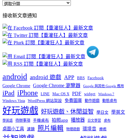
全
部
接收新文章通知
文
章
分
類
android
android 遊戲
APP
BBS
Facebook
Google Chrome 瀏覽器
Google Chrome
Google 與其他 Google 應用
iPhone
iPad
PDF
widget
LINE
Mac OS X
Windows 7
免費圖庫
Windows Vista
WordPress 網站架設
動作遊戲
動態桌布
好玩遊戲
好玩遊戲、休閒益智
學英文
學日文
播放器
拍照app
待辦事項
手機桌布
學英語
日文學習
桌布
照片編輯
桌面小工具
環境音
濾鏡
療癒
物理遊戲