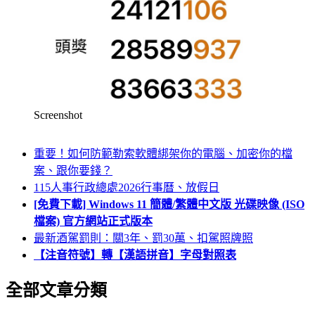
Screenshot
重要！如何防範勒索軟體綁架你的電腦、加密你的檔
案、跟你要錢？
115人事行政總處2026行事曆、放假日
[免費下載] Windows 11 簡體/繁體中文版 光碟映像 (ISO
檔案) 官方網站正式版本
最新酒駕罰則：關3年、罰30萬、扣駕照牌照
【注音符號】轉【漢語拼音】字母對照表
全部文章分類