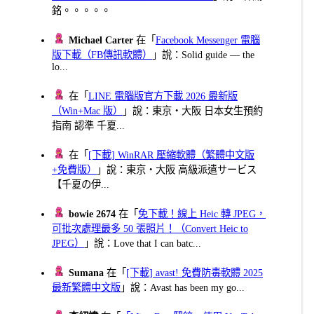
銘。。。。。
Michael Carter
在「
Facebook Messenger 電腦
版下載（FB傳訊軟體）
」說：Solid guide — the
lo...
在「
LINE 電腦版官方下載 2026 最新版
（Win+Mac 版）
」說：東京・大阪 日本女生預約
指南 認準 千夏...
在「
[下載] WinRAR 壓縮軟體（繁體中文版
+免費版）
」說：東京・大阪 高級派遣サービス
【千夏の伊...
bowie 2674
在「
免下載！線上 Heic 轉 JPEG，
可批次處理最多 50 張照片！（Convert Heic to
JPEG）
」說：Love that I can batc...
Sumana
在「
[下載] avast! 免費防毒軟體 2025
最新繁體中文版
」說：Avast has been my go...