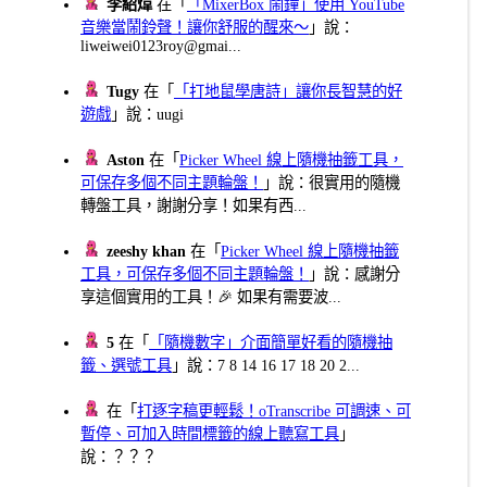
李紹煒
在「
「MixerBox 鬧鐘」使用 YouTube
音樂當鬧鈴聲！讓你舒服的醒來～
」說：
liweiwei0123roy@gmai...
Tugy
在「
「打地鼠學唐詩」讓你長智慧的好
遊戲
」說：uugi
Aston
在「
Picker Wheel 線上隨機抽籤工具，
可保存多個不同主題輪盤！
」說：很實用的隨機
轉盤工具，謝謝分享！如果有西...
zeeshy khan
在「
Picker Wheel 線上隨機抽籤
工具，可保存多個不同主題輪盤！
」說：感謝分
享這個實用的工具！🎉 如果有需要波...
5
在「
「隨機數字」介面簡單好看的隨機抽
籤、選號工具
」說：7 8 14 16 17 18 20 2...
在「
打逐字稿更輕鬆！oTranscribe 可調速、可
暫停、可加入時間標籤的線上聽寫工具
」
說：？？？