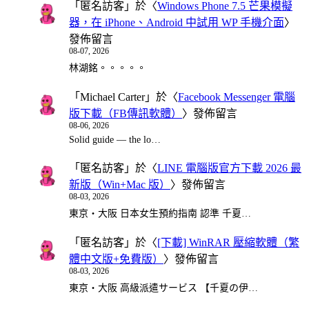
「
匿名訪客
」於〈
Windows Phone 7.5 芒果模擬
器，在 iPhone、Android 中試用 WP 手機介面
〉
發佈留言
08-07, 2026
林湖銘。。。。。
「
Michael Carter
」於〈
Facebook Messenger 電腦
版下載（FB傳訊軟體）
〉發佈留言
08-06, 2026
Solid guide — the lo…
「
匿名訪客
」於〈
LINE 電腦版官方下載 2026 最
新版（Win+Mac 版）
〉發佈留言
08-03, 2026
東京・大阪 日本女生預約指南 認準 千夏…
「
匿名訪客
」於〈
[下載] WinRAR 壓縮軟體（繁
體中文版+免費版）
〉發佈留言
08-03, 2026
東京・大阪 高級派遣サービス 【千夏の伊…