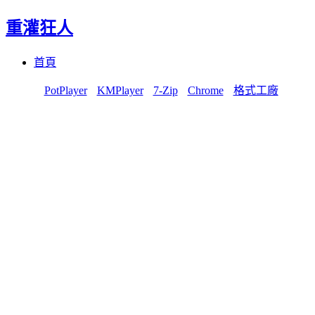
重灌狂人
Menu
Skip
首頁
to
content
PotPlayer
KMPlayer
7-Zip
Chrome
格式工廠