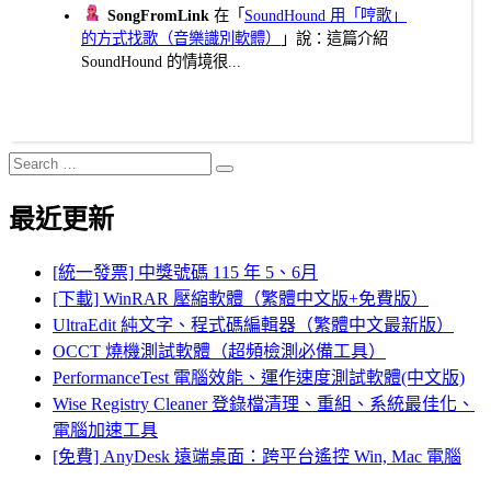
SongFromLink
在「
SoundHound 用「哼歌」
的方式找歌（音樂識別軟體）
」說：這篇介紹
SoundHound 的情境很...
Search
Search
for:
最近更新
[統一發票] 中獎號碼 115 年 5、6月
[下載] WinRAR 壓縮軟體（繁體中文版+免費版）
UltraEdit 純文字、程式碼編輯器（繁體中文最新版）
OCCT 燒機測試軟體（超頻檢測必備工具）
PerformanceTest 電腦效能、運作速度測試軟體(中文版)
Wise Registry Cleaner 登錄檔清理、重組、系統最佳化、
電腦加速工具
[免費] AnyDesk 遠端桌面：跨平台遙控 Win, Mac 電腦