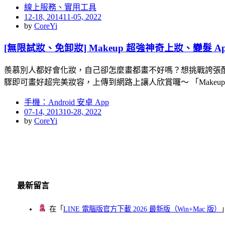
線上服務、實用工具
Posted
12-18, 2014
11-05, 2022
on
by
CoreYi
[無限試妝、免卸妝] Makeup 超強神奇上妝、變髮 App（i
羨慕別人都好會化妝，自己卻怎麼畫都畫不好嗎？想挑戰誇張配
驟即可畫好超完美妝容，上傳到網路上讓人欣賞囉～ 「Makeu
手機：Android 安卓 App
Posted
07-14, 2013
10-28, 2022
on
by
CoreYi
最新留言
在「
LINE 電腦版官方下載 2026 最新版（Win+Mac 版）