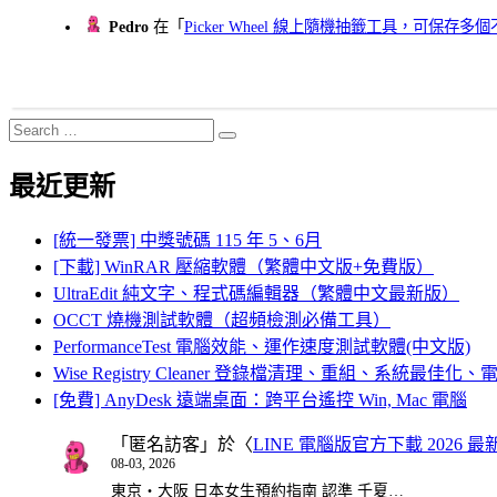
Pedro
在「
Picker Wheel 線上隨機抽籤工具，可保存
Search
Search
for:
最近更新
[統一發票] 中獎號碼 115 年 5、6月
[下載] WinRAR 壓縮軟體（繁體中文版+免費版）
UltraEdit 純文字、程式碼編輯器（繁體中文最新版）
OCCT 燒機測試軟體（超頻檢測必備工具）
PerformanceTest 電腦效能、運作速度測試軟體(中文版)
Wise Registry Cleaner 登錄檔清理、重組、系統最佳
[免費] AnyDesk 遠端桌面：跨平台遙控 Win, Mac 電腦
「
匿名訪客
」於〈
LINE 電腦版官方下載 2026 最
08-03, 2026
東京・大阪 日本女生預約指南 認準 千夏…