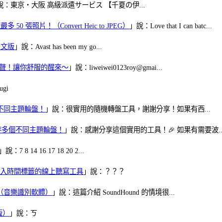
說：東京・大阪 高級派遣サービス 【千夏の伊...
50 張照片！（Convert Heic to JPEG）
」說：Love that I can batc...
體中文版
」說：Avast has been my go...
當鬧鈴聲！讓你舒服的醒來～
」說：liweiwei0123roy@gmai...
gi
多個不同主題輪盤！
」說：很實用的隨機轉盤工具，謝謝分享！如果有西...
可保存多個不同主題輪盤！
」說：感謝分享這個實用的工具！🎉 如果有需要波..
」說：7 8 14 16 17 18 20 2...
、可加入時間標籤的線上聽寫工具
」說：？？？
找歌（音樂識別軟體）
」說：這篇介紹 SoundHound 的情境很...
版）
」說：ㄎ