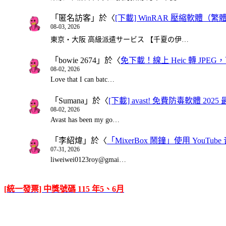
「
匿名訪客
」於〈
[下載] WinRAR 壓縮軟體（
08-03, 2026
東京・大阪 高級派遣サービス 【千夏の伊…
「
bowie 2674
」於〈
免下載！線上 Heic 轉 JPEG，可
08-02, 2026
Love that I can batc…
「
Sumana
」於〈
[下載] avast! 免費防毒軟體 20
08-02, 2026
Avast has been my go…
「
李紹煒
」於〈
「MixerBox 鬧鐘」使用 You
07-31, 2026
liweiwei0123roy@gmai…
[統一發票] 中獎號碼 115 年5、6月