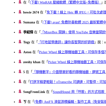
在「
[下載] WinRAR 壓縮軟體（繁體中文版+免費版）
」
bowie 2674
在「
免下載！線上 Heic 轉 JPEG，可批次處理最多 
Sumana
在「
[下載] avast! 免費防毒軟體 2025 最新繁
李紹煒
在「
「MixerBox 鬧鐘」使用 YouTube 音樂
Tugy
在「
「打地鼠學唐詩」讓你長智慧的好遊戲
」說：uu
Aston
在「
Picker Wheel 線上隨機抽籤工具，可保存
zeeshy khan
在「
Picker Wheel 線上隨機抽籤工具，
5
在「
「隨機數字」介面簡單好看的隨機抽籤、選號工具
在「
打逐字稿更輕鬆！oTranscribe 可調速、可暫停
SongFromLink
在「
SoundHound 用「哼歌」的方式
ㄎ
在「
[免費] AniFX 滑鼠游標編輯、製作工具（免安裝