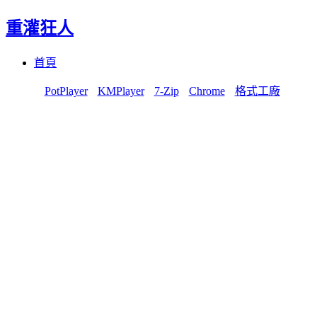
重灌狂人
Menu
Skip
首頁
to
content
PotPlayer
KMPlayer
7-Zip
Chrome
格式工廠