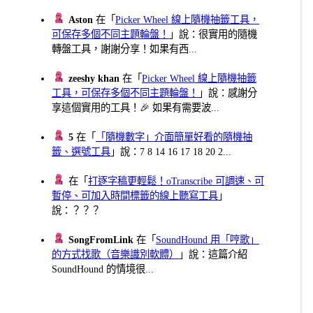
Aston
在「
Picker Wheel 線上隨機抽籤工具，
可保存多個不同主題輪盤！
」說：很實用的隨機
轉盤工具，謝謝分享！如果有西...
zeeshy khan
在「
Picker Wheel 線上隨機抽籤
工具，可保存多個不同主題輪盤！
」說：感謝分
享這個實用的工具！🎉 如果有需要波...
5
在「
「隨機數字」介面簡單好看的隨機抽
籤、選號工具
」說：7 8 14 16 17 18 20 2...
在「
打逐字稿更輕鬆！oTranscribe 可調速、可
暫停、可加入時間標籤的線上聽寫工具
」
說：？？？
SongFromLink
在「
SoundHound 用「哼歌」
的方式找歌（音樂識別軟體）
」說：這篇介紹
SoundHound 的情境很...