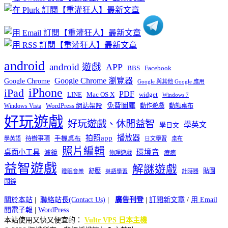
類
android
android 遊戲
APP
BBS
Facebook
Google Chrome 瀏覽器
Google Chrome
Google 與其他 Google 應用
iPhone
iPad
PDF
widget
LINE
Mac OS X
Windows 7
免費圖庫
Windows Vista
WordPress 網站架設
動作遊戲
動態桌布
好玩遊戲
好玩遊戲、休閒益智
學英文
學日文
播放器
拍照app
待辦事項
手機桌布
學英語
日文學習
桌布
照片編輯
桌面小工具
環境音
濾鏡
療癒
物理遊戲
益智遊戲
解謎遊戲
舒壓
貼圖
計時器
睡眠音樂
英語學習
鬧鐘
關於本站
|
聯絡站長(Contact Us)
|
廣告刊登
|
訂閱新文章
/
用 Email
閱電子報
|
WordPress
本站使用又快又便宜的：
Vultr VPS 日本主機