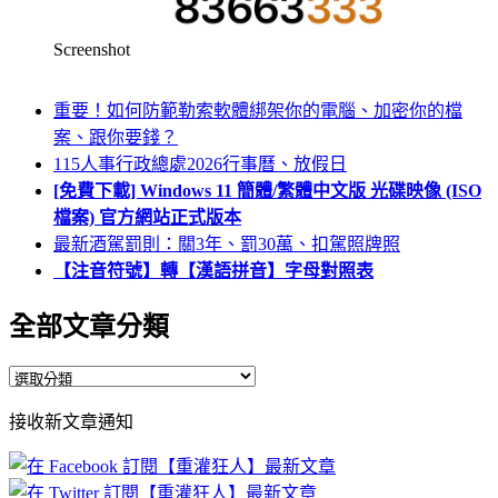
Screenshot
重要！如何防範勒索軟體綁架你的電腦、加密你的檔
案、跟你要錢？
115人事行政總處2026行事曆、放假日
[免費下載] Windows 11 簡體/繁體中文版 光碟映像 (ISO
檔案) 官方網站正式版本
最新酒駕罰則：關3年、罰30萬、扣駕照牌照
【注音符號】轉【漢語拼音】字母對照表
全部文章分類
全
部
接收新文章通知
文
章
分