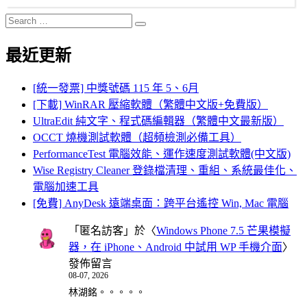
Search
Search
for:
最近更新
[統一發票] 中獎號碼 115 年 5、6月
[下載] WinRAR 壓縮軟體（繁體中文版+免費版）
UltraEdit 純文字、程式碼編輯器（繁體中文最新版）
OCCT 燒機測試軟體（超頻檢測必備工具）
PerformanceTest 電腦效能、運作速度測試軟體(中文版)
Wise Registry Cleaner 登錄檔清理、重組、系統最佳化、
電腦加速工具
[免費] AnyDesk 遠端桌面：跨平台遙控 Win, Mac 電腦
「
匿名訪客
」於〈
Windows Phone 7.5 芒果模擬
器，在 iPhone、Android 中試用 WP 手機介面
〉
發佈留言
08-07, 2026
林湖銘。。。。。