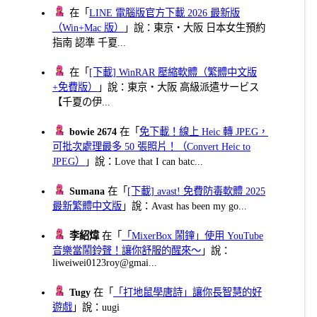
在「
LINE 電腦版官方下載 2026 最新版
（Win+Mac 版）
」說：東京・大阪 日本女生預約
指南 認準 千夏...
在「
[下載] WinRAR 壓縮軟體（繁體中文版
+免費版）
」說：東京・大阪 高級派遣サービス
【千夏の伊...
bowie 2674
在「
免下載！線上 Heic 轉 JPEG，
可批次處理最多 50 張照片！（Convert Heic to
JPEG）
」說：Love that I can batc...
Sumana
在「
[下載] avast! 免費防毒軟體 2025
最新繁體中文版
」說：Avast has been my go...
李紹煒
在「
「MixerBox 鬧鐘」使用 YouTube
音樂當鬧鈴聲！讓你舒服的醒來～
」說：
liweiwei0123roy@gmai...
Tugy
在「
「打地鼠學唐詩」讓你長智慧的好
遊戲
」說：uugi