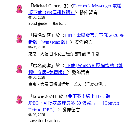
「
Michael Carter
」於〈
Facebook Messenger 電腦
版下載（FB傳訊軟體）
〉發佈留言
08-06, 2026
Solid guide — the lo…
「
匿名訪客
」於〈
LINE 電腦版官方下載 2026 最
新版（Win+Mac 版）
〉發佈留言
08-03, 2026
東京・大阪 日本女生預約指南 認準 千夏…
「
匿名訪客
」於〈
[下載] WinRAR 壓縮軟體（繁
體中文版+免費版）
〉發佈留言
08-03, 2026
東京・大阪 高級派遣サービス 【千夏の伊…
「
bowie 2674
」於〈
免下載！線上 Heic 轉
JPEG，可批次處理最多 50 張照片！（Convert
Heic to JPEG）
〉發佈留言
08-02, 2026
Love that I can batc…