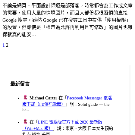
不論是網頁、平面設計師還是部落客，時常都會為工作或文章
的需要，使用大量的情境圖片，而且大部份都很習慣的直接
Google 搜尋，雖然 Google 已在搜尋工具中提供「使用權限」
的設置，但即使是「標示為允許再利用且可修改」的圖片也難
保就真的能安…
Previous
Page
Page
1
2
文
Page
章
分
頁
最新留言
Michael Carter
在「
Facebook Messenger 電腦
版下載（FB傳訊軟體）
」說：Solid guide — the
lo...
在「
LINE 電腦版官方下載 2026 最新版
（Win+Mac 版）
」說：東京・大阪 日本女生預約
指南 認準 千夏...