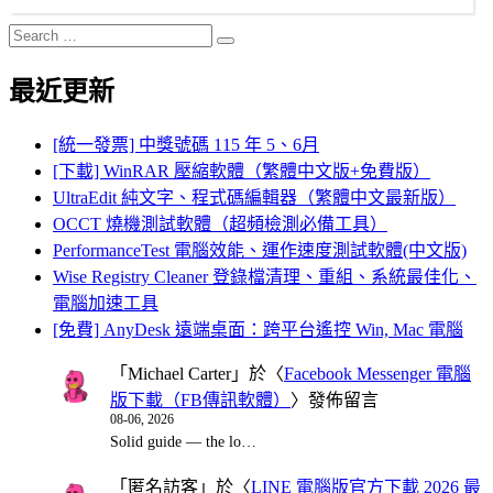
Search
Search
for:
最近更新
[統一發票] 中獎號碼 115 年 5、6月
[下載] WinRAR 壓縮軟體（繁體中文版+免費版）
UltraEdit 純文字、程式碼編輯器（繁體中文最新版）
OCCT 燒機測試軟體（超頻檢測必備工具）
PerformanceTest 電腦效能、運作速度測試軟體(中文版)
Wise Registry Cleaner 登錄檔清理、重組、系統最佳化、
電腦加速工具
[免費] AnyDesk 遠端桌面：跨平台遙控 Win, Mac 電腦
「
Michael Carter
」於〈
Facebook Messenger 電腦
版下載（FB傳訊軟體）
〉發佈留言
08-06, 2026
Solid guide — the lo…
「
匿名訪客
」於〈
LINE 電腦版官方下載 2026 最