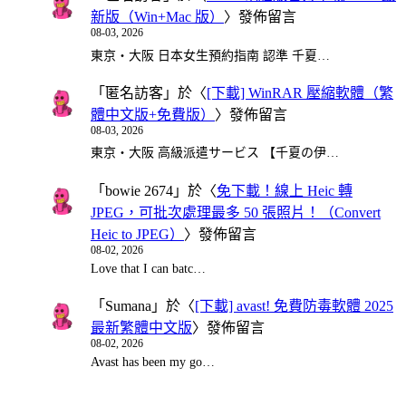
新版（Win+Mac 版）
〉發佈留言
08-03, 2026
東京・大阪 日本女生預約指南 認準 千夏…
「
匿名訪客
」於〈
[下載] WinRAR 壓縮軟體（繁
體中文版+免費版）
〉發佈留言
08-03, 2026
東京・大阪 高級派遣サービス 【千夏の伊…
「
bowie 2674
」於〈
免下載！線上 Heic 轉
JPEG，可批次處理最多 50 張照片！（Convert
Heic to JPEG）
〉發佈留言
08-02, 2026
Love that I can batc…
「
Sumana
」於〈
[下載] avast! 免費防毒軟體 2025
最新繁體中文版
〉發佈留言
08-02, 2026
Avast has been my go…