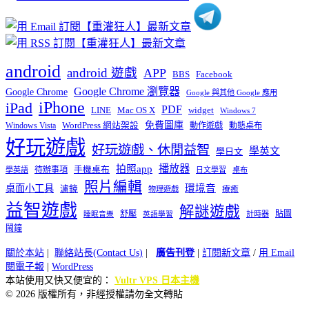
android
android 遊戲
APP
BBS
Facebook
Google Chrome 瀏覽器
Google Chrome
Google 與其他 Google 應用
iPhone
iPad
PDF
widget
LINE
Mac OS X
Windows 7
免費圖庫
Windows Vista
WordPress 網站架設
動作遊戲
動態桌布
好玩遊戲
好玩遊戲、休閒益智
學英文
學日文
播放器
拍照app
待辦事項
手機桌布
學英語
日文學習
桌布
照片編輯
桌面小工具
環境音
濾鏡
療癒
物理遊戲
益智遊戲
解謎遊戲
舒壓
貼圖
計時器
睡眠音樂
英語學習
鬧鐘
關於本站
|
聯絡站長(Contact Us)
|
廣告刊登
|
訂閱新文章
/
用 Email
閱電子報
|
WordPress
本站使用又快又便宜的：
Vultr VPS 日本主機
© 2026 版權所有，非經授權請勿全文轉貼