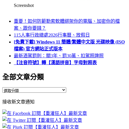
Screenshot
重要！如何防範勒索軟體綁架你的電腦、加密你的檔
案、跟你要錢？
115人事行政總處2026行事曆、放假日
[免費下載] Windows 11 簡體/繁體中文版 光碟映像 (ISO
檔案) 官方網站正式版本
最新酒駕罰則：關3年、罰30萬、扣駕照牌照
【注音符號】轉【漢語拼音】字母對照表
全部文章分類
全
部
接收新文章通知
文
章
分
類