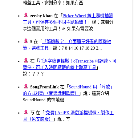
轉盤工具，謝謝分享！如果有西...
zeeshy khan
在「
Picker Wheel 線上隨機抽籤
工具，可保存多個不同主題輪盤！
」說：感謝分
享這個實用的工具！🎉 如果有需要波...
5
在「
「隨機數字」介面簡單好看的隨機抽
籤、選號工具
」說：7 8 14 16 17 18 20 2...
在「
打逐字稿更輕鬆！oTranscribe 可調速、可
暫停、可加入時間標籤的線上聽寫工具
」
說：？？？
SongFromLink
在「
SoundHound 用「哼歌」
的方式找歌（音樂識別軟體）
」說：這篇介紹
SoundHound 的情境很...
ㄎ
在「
[免費] AniFX 滑鼠游標編輯、製作工
具（免安裝版）
」說：ㄎ