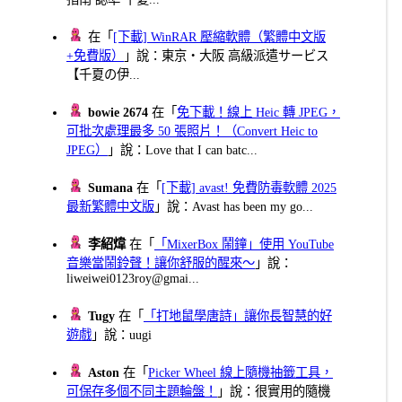
在「
[下載] WinRAR 壓縮軟體（繁體中文版
+免費版）
」說：東京・大阪 高級派遣サービス
【千夏の伊...
bowie 2674
在「
免下載！線上 Heic 轉 JPEG，
可批次處理最多 50 張照片！（Convert Heic to
JPEG）
」說：Love that I can batc...
Sumana
在「
[下載] avast! 免費防毒軟體 2025
最新繁體中文版
」說：Avast has been my go...
李紹煒
在「
「MixerBox 鬧鐘」使用 YouTube
音樂當鬧鈴聲！讓你舒服的醒來～
」說：
liweiwei0123roy@gmai...
Tugy
在「
「打地鼠學唐詩」讓你長智慧的好
遊戲
」說：uugi
Aston
在「
Picker Wheel 線上隨機抽籤工具，
可保存多個不同主題輪盤！
」說：很實用的隨機