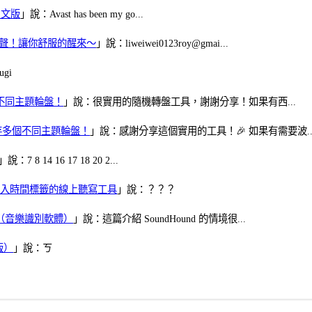
體中文版
」說：Avast has been my go...
當鬧鈴聲！讓你舒服的醒來～
」說：liweiwei0123roy@gmai...
gi
多個不同主題輪盤！
」說：很實用的隨機轉盤工具，謝謝分享！如果有西...
可保存多個不同主題輪盤！
」說：感謝分享這個實用的工具！🎉 如果有需要波..
」說：7 8 14 16 17 18 20 2...
、可加入時間標籤的線上聽寫工具
」說：？？？
找歌（音樂識別軟體）
」說：這篇介紹 SoundHound 的情境很...
版）
」說：ㄎ