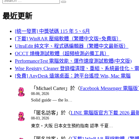
Search
for:
最近更新
[統一發票] 中獎號碼 115 年 5、6月
[下載] WinRAR 壓縮軟體（繁體中文版+免費版）
UltraEdit 純文字、程式碼編輯器（繁體中文最新版）
OCCT 燒機測試軟體（超頻檢測必備工具）
PerformanceTest 電腦效能、運作速度測試軟體(中文版)
Wise Registry Cleaner 登錄檔清理、重組、系統最佳
[免費] AnyDesk 遠端桌面：跨平台遙控 Win, Mac 電腦
「
Michael Carter
」於〈
Facebook Messenger
08-06, 2026
Solid guide — the lo…
「
匿名訪客
」於〈
LINE 電腦版官方下載 2026 最
08-03, 2026
東京・大阪 日本女生預約指南 認準 千夏…
「
匿名訪客
」於〈
[下載] WinRAR 壓縮軟體（