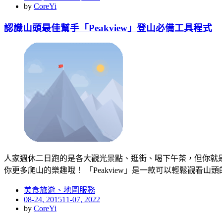
on
by
CoreYi
認識山頭最佳幫手「Peakview」登山必備工具程式
人家週休二日跑的是各大觀光景點、逛街、喝下午茶，但你就是
你更多爬山的樂趣哦！ 「Peakview」是一款可以輕鬆觀看山
美食旅遊、地圖服務
Posted
08-24, 2015
11-07, 2022
on
by
CoreYi