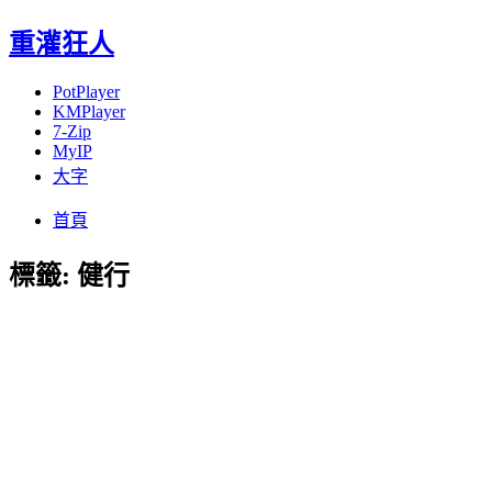
重灌狂人
PotPlayer
KMPlayer
7-Zip
MyIP
大字
Menu
Skip
首頁
to
content
標籤:
健行