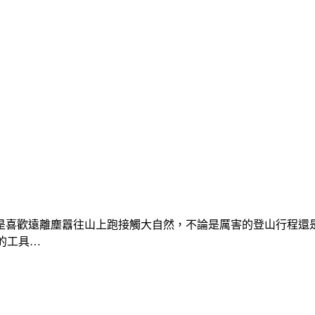
喜歡遠離塵囂往山上跑接觸大自然，不論是厲害的登山行程還是輕量
頭的工具…