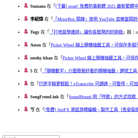
Sumana
在「
[下載] avast! 免費防毒軟體 2025 最新繁
李紹煒
在「
「MixerBox 鬧鐘」使用 YouTube 音樂
Tugy
在「
「打地鼠學唐詩」讓你長智慧的好遊戲
」說：uu
Aston
在「
Picker Wheel 線上隨機抽籤工具，可保存
zeeshy khan
在「
Picker Wheel 線上隨機抽籤工具，
5
在「
「隨機數字」介面簡單好看的隨機抽籤、選號工具
在「
打逐字稿更輕鬆！oTranscribe 可調速、可暫停
SongFromLink
在「
SoundHound 用「哼歌」的方式
ㄎ
在「
[免費] AniFX 滑鼠游標編輯、製作工具（免安裝
Search