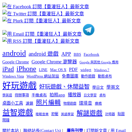
章
分
類
android
android 遊戲
APP
BBS
Facebook
Google Chrome 瀏覽器
Google Chrome
Google 與其他 Google 應用
iPhone
iPad
PDF
widget
LINE
Mac OS X
Windows 7
免費圖庫
Windows Vista
WordPress 網站架設
動作遊戲
動態桌布
好玩遊戲
好玩遊戲、休閒益智
學英文
學日文
播放器
拍照app
待辦事項
手機桌布
學英語
日文學習
桌布
照片編輯
桌面小工具
環境音
濾鏡
療癒
物理遊戲
益智遊戲
解謎遊戲
舒壓
貼圖
計時器
睡眠音樂
英語學習
鬧鐘
關於本站
|
聯絡站長(Contact Us)
|
廣告刊登
|
訂閱新文章
/
用 Email