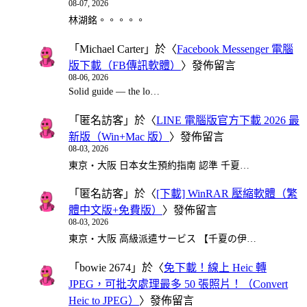
08-07, 2026
林湖銘。。。。。
「
Michael Carter
」於〈
Facebook Messenger 電腦
版下載（FB傳訊軟體）
〉發佈留言
08-06, 2026
Solid guide — the lo…
「
匿名訪客
」於〈
LINE 電腦版官方下載 2026 最
新版（Win+Mac 版）
〉發佈留言
08-03, 2026
東京・大阪 日本女生預約指南 認準 千夏…
「
匿名訪客
」於〈
[下載] WinRAR 壓縮軟體（繁
體中文版+免費版）
〉發佈留言
08-03, 2026
東京・大阪 高級派遣サービス 【千夏の伊…
「
bowie 2674
」於〈
免下載！線上 Heic 轉
JPEG，可批次處理最多 50 張照片！（Convert
Heic to JPEG）
〉發佈留言