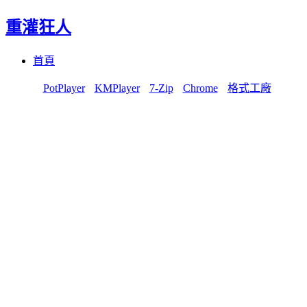
重灌狂人
Menu
Skip
首頁
to
content
PotPlayer
KMPlayer
7-Zip
Chrome
格式工廠