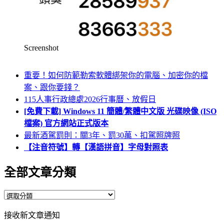
Screenshot
重要！如何防範勒索軟體綁架你的電腦、加密你的檔
案、跟你要錢？
115人事行政總處2026行事曆、放假日
[免費下載] Windows 11 簡體/繁體中文版 光碟映像 (ISO
檔案) 官方網站正式版本
最新酒駕罰則：關3年、罰30萬、扣駕照牌照
【注音符號】轉【漢語拼音】字母對照表
全部文章分類
全
部
接收新文章通知
文