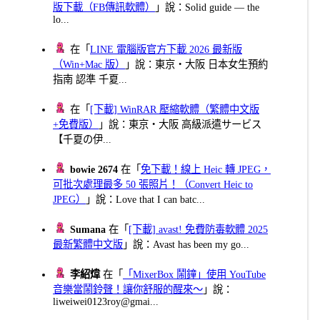
版下載（FB傳訊軟體）
」說：Solid guide — the
lo...
在「
LINE 電腦版官方下載 2026 最新版
（Win+Mac 版）
」說：東京・大阪 日本女生預約
指南 認準 千夏...
在「
[下載] WinRAR 壓縮軟體（繁體中文版
+免費版）
」說：東京・大阪 高級派遣サービス
【千夏の伊...
bowie 2674
在「
免下載！線上 Heic 轉 JPEG，
可批次處理最多 50 張照片！（Convert Heic to
JPEG）
」說：Love that I can batc...
Sumana
在「
[下載] avast! 免費防毒軟體 2025
最新繁體中文版
」說：Avast has been my go...
李紹煒
在「
「MixerBox 鬧鐘」使用 YouTube
音樂當鬧鈴聲！讓你舒服的醒來～
」說：
liweiwei0123roy@gmai...