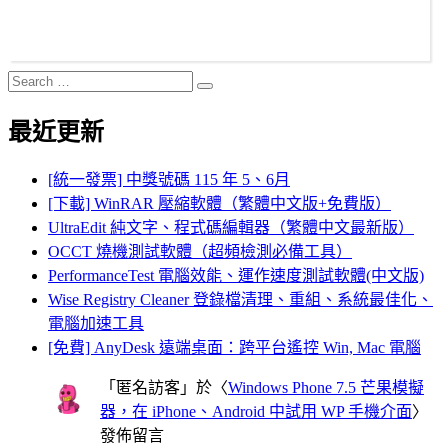
Search
Search
for:
最近更新
[統一發票] 中獎號碼 115 年 5、6月
[下載] WinRAR 壓縮軟體（繁體中文版+免費版）
UltraEdit 純文字、程式碼編輯器（繁體中文最新版）
OCCT 燒機測試軟體（超頻檢測必備工具）
PerformanceTest 電腦效能、運作速度測試軟體(中文版)
Wise Registry Cleaner 登錄檔清理、重組、系統最佳化、
電腦加速工具
[免費] AnyDesk 遠端桌面：跨平台遙控 Win, Mac 電腦
「
匿名訪客
」於〈
Windows Phone 7.5 芒果模擬
器，在 iPhone、Android 中試用 WP 手機介面
〉
發佈留言