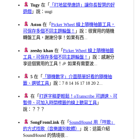
Tugy
在「
「打地鼠學唐詩」讓你長智慧的好
遊戲
」說：uugi
Aston
在「
Picker Wheel 線上隨機抽籤工具，
可保存多個不同主題輪盤！
」說：很實用的隨機
轉盤工具，謝謝分享！如果有西...
zeeshy khan
在「
Picker Wheel 線上隨機抽籤
工具，可保存多個不同主題輪盤！
」說：感謝分
享這個實用的工具！🎉 如果有需要波...
5
在「
「隨機數字」介面簡單好看的隨機抽
籤、選號工具
」說：7 8 14 16 17 18 20 2...
在「
打逐字稿更輕鬆！oTranscribe 可調速、可
暫停、可加入時間標籤的線上聽寫工具
」
說：？？？
SongFromLink
在「
SoundHound 用「哼歌」
的方式找歌（音樂識別軟體）
」說：這篇介紹
SoundHound 的情境很...