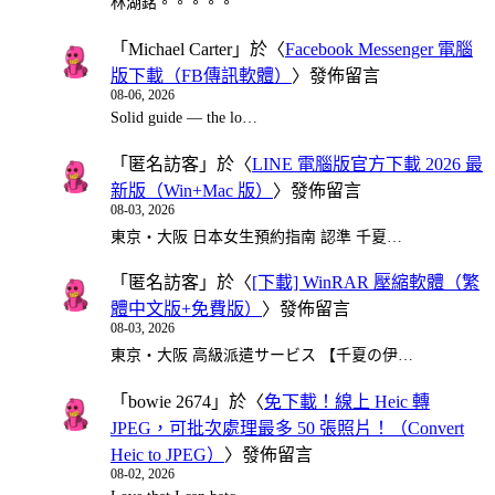
林湖銘。。。。。
「
Michael Carter
」於〈
Facebook Messenger 電腦
版下載（FB傳訊軟體）
〉發佈留言
08-06, 2026
Solid guide — the lo…
「
匿名訪客
」於〈
LINE 電腦版官方下載 2026 最
新版（Win+Mac 版）
〉發佈留言
08-03, 2026
東京・大阪 日本女生預約指南 認準 千夏…
「
匿名訪客
」於〈
[下載] WinRAR 壓縮軟體（繁
體中文版+免費版）
〉發佈留言
08-03, 2026
東京・大阪 高級派遣サービス 【千夏の伊…
「
bowie 2674
」於〈
免下載！線上 Heic 轉
JPEG，可批次處理最多 50 張照片！（Convert
Heic to JPEG）
〉發佈留言
08-02, 2026