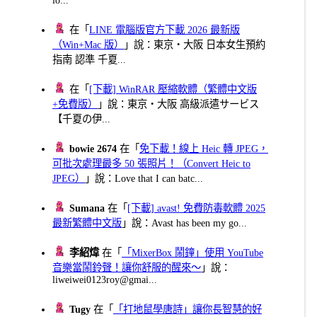
在「
LINE 電腦版官方下載 2026 最新版
（Win+Mac 版）
」說：東京・大阪 日本女生預約
指南 認準 千夏...
在「
[下載] WinRAR 壓縮軟體（繁體中文版
+免費版）
」說：東京・大阪 高級派遣サービス
【千夏の伊...
bowie 2674
在「
免下載！線上 Heic 轉 JPEG，
可批次處理最多 50 張照片！（Convert Heic to
JPEG）
」說：Love that I can batc...
Sumana
在「
[下載] avast! 免費防毒軟體 2025
最新繁體中文版
」說：Avast has been my go...
李紹煒
在「
「MixerBox 鬧鐘」使用 YouTube
音樂當鬧鈴聲！讓你舒服的醒來～
」說：
liweiwei0123roy@gmai...
Tugy
在「
「打地鼠學唐詩」讓你長智慧的好