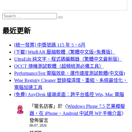
Search
Search
for:
最近更新
[統一發票] 中獎號碼 115 年 5、6月
[下載] WinRAR 壓縮軟體（繁體中文版+免費版）
UltraEdit 純文字、程式碼編輯器（繁體中文最新版）
OCCT 燒機測試軟體（超頻檢測必備工具）
PerformanceTest 電腦效能、運作速度測試軟體(中文版)
Wise Registry Cleaner 登錄檔清理、重組、系統最佳化、
電腦加速工具
[免費] AnyDesk 遠端桌面：跨平台遙控 Win, Mac 電腦
「
匿名訪客
」於〈
Windows Phone 7.5 芒果模擬
器，在 iPhone、Android 中試用 WP 手機介面
〉
發佈留言
08-07, 2026