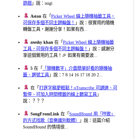
遊戲
」說：uugi
Aston
在「
Picker Wheel 線上隨機抽籤工具，
可保存多個不同主題輪盤！
」說：很實用的隨機
轉盤工具，謝謝分享！如果有西...
zeeshy khan
在「
Picker Wheel 線上隨機抽籤
工具，可保存多個不同主題輪盤！
」說：感謝分
享這個實用的工具！🎉 如果有需要波...
5
在「
「隨機數字」介面簡單好看的隨機抽
籤、選號工具
」說：7 8 14 16 17 18 20 2...
在「
打逐字稿更輕鬆！oTranscribe 可調速、可
暫停、可加入時間標籤的線上聽寫工具
」
說：？？？
SongFromLink
在「
SoundHound 用「哼歌」
的方式找歌（音樂識別軟體）
」說：這篇介紹
SoundHound 的情境很...