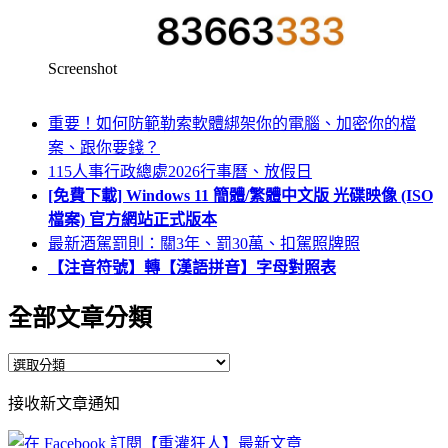
Screenshot
重要！如何防範勒索軟體綁架你的電腦、加密你的檔
案、跟你要錢？
115人事行政總處2026行事曆、放假日
[免費下載] Windows 11 簡體/繁體中文版 光碟映像 (ISO
檔案) 官方網站正式版本
最新酒駕罰則：關3年、罰30萬、扣駕照牌照
【注音符號】轉【漢語拼音】字母對照表
全部文章分類
全
部
接收新文章通知
文
章