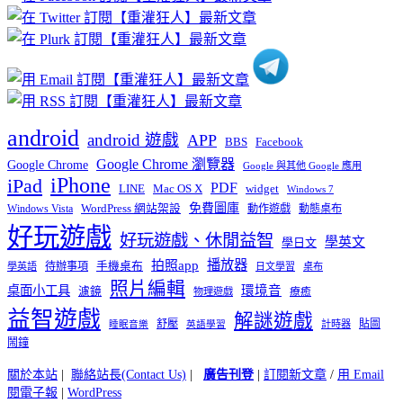
分
類
android
android 遊戲
APP
BBS
Facebook
Google Chrome 瀏覽器
Google Chrome
Google 與其他 Google 應用
iPhone
iPad
PDF
widget
LINE
Mac OS X
Windows 7
免費圖庫
Windows Vista
WordPress 網站架設
動作遊戲
動態桌布
好玩遊戲
好玩遊戲、休閒益智
學英文
學日文
播放器
拍照app
待辦事項
手機桌布
學英語
日文學習
桌布
照片編輯
桌面小工具
環境音
濾鏡
療癒
物理遊戲
益智遊戲
解謎遊戲
舒壓
貼圖
計時器
睡眠音樂
英語學習
鬧鐘
關於本站
|
聯絡站長(Contact Us)
|
廣告刊登
|
訂閱新文章
/
用 Email
閱電子報
|
WordPress