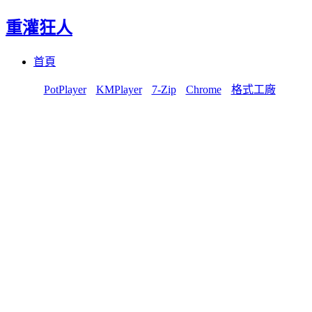
重灌狂人
Menu
Skip
首頁
to
content
PotPlayer
KMPlayer
7-Zip
Chrome
格式工廠