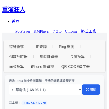
重灌狂人
Menu
Skip
首頁
to
content
PotPlayer
KMPlayer
7-Zip
Chrome
格式工廠
|
|
|
特殊符號
IP查詢
Ping 檢測
|
|
|
倒數計時器
年齡計算器
長度換算
面積換算
iPhone 計算機
QR-CODE產生器
透過 PING 指令檢測電腦、手機的網路連線穩定度
開始
本機 IP:
216.73.217.70