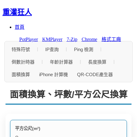
重灌狂人
Menu
Skip
首頁
to
content
PotPlayer
KMPlayer
7-Zip
Chrome
格式工廠
|
|
|
特殊符號
IP查詢
Ping 檢測
|
|
|
倒數計時器
年齡計算器
長度換算
面積換算
iPhone 計算機
QR-CODE產生器
面積換算、坪數/平方公尺換算
平方公尺(m²)