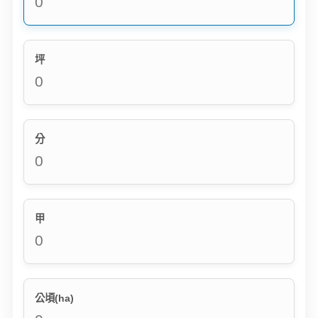
坪
分
甲
公頃(ha)