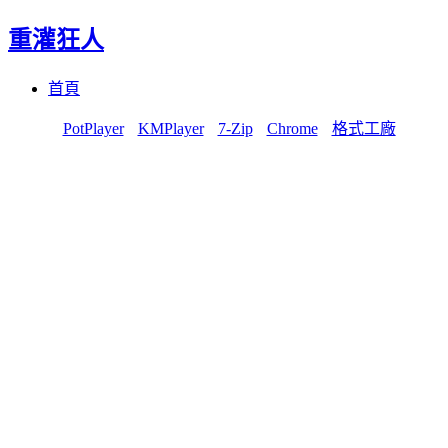
重灌狂人
Menu
Skip
首頁
to
content
PotPlayer
KMPlayer
7-Zip
Chrome
格式工廠