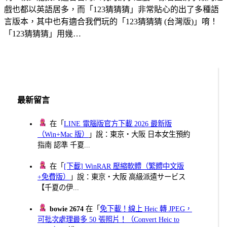
戲也都以英語居多，而「123猜猜猜」非常貼心的出了多種語
言版本，其中也有適合我們玩的「123猜猜猜 (台灣版)」唷！
「123猜猜猜」用幾…
最新留言
在「
LINE 電腦版官方下載 2026 最新版
（Win+Mac 版）
」說：東京・大阪 日本女生預約
指南 認準 千夏...
在「
[下載] WinRAR 壓縮軟體（繁體中文版
+免費版）
」說：東京・大阪 高級派遣サービス
【千夏の伊...
bowie 2674
在「
免下載！線上 Heic 轉 JPEG，
可批次處理最多 50 張照片！（Convert Heic to