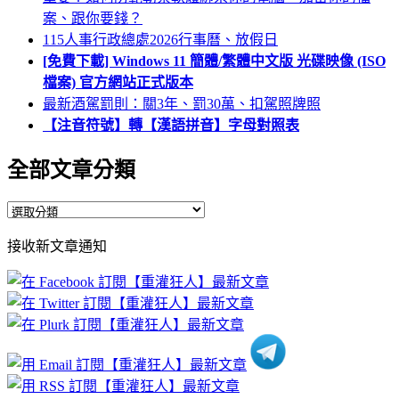
案、跟你要錢？
115人事行政總處2026行事曆、放假日
[免費下載] Windows 11 簡體/繁體中文版 光碟映像 (ISO
檔案) 官方網站正式版本
最新酒駕罰則：關3年、罰30萬、扣駕照牌照
【注音符號】轉【漢語拼音】字母對照表
全部文章分類
全
部
接收新文章通知
文
章
分
類