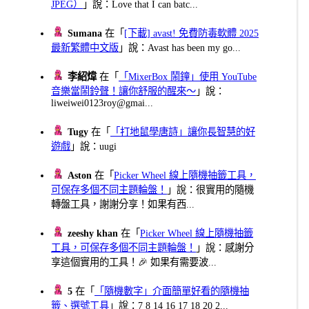
JPEG）
」說：Love that I can batc...
Sumana
在「
[下載] avast! 免費防毒軟體 2025
最新繁體中文版
」說：Avast has been my go...
李紹煒
在「
「MixerBox 鬧鐘」使用 YouTube
音樂當鬧鈴聲！讓你舒服的醒來～
」說：
liweiwei0123roy@gmai...
Tugy
在「
「打地鼠學唐詩」讓你長智慧的好
遊戲
」說：uugi
Aston
在「
Picker Wheel 線上隨機抽籤工具，
可保存多個不同主題輪盤！
」說：很實用的隨機
轉盤工具，謝謝分享！如果有西...
zeeshy khan
在「
Picker Wheel 線上隨機抽籤
工具，可保存多個不同主題輪盤！
」說：感謝分
享這個實用的工具！🎉 如果有需要波...
5
在「
「隨機數字」介面簡單好看的隨機抽
籤、選號工具
」說：7 8 14 16 17 18 20 2...