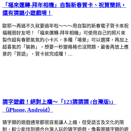
「福來運轉-拜年相機」自製新春賀卡、祝賀簡訊，
還有猜謎小遊戲唷！
歐耶～再過不久就要過年啦～～～用自製的新春電子賀卡來祝
福親朋好友吧！「福來運轉-拜年相機」可使用自己的照片來
製作超有春節氣氛的小卡片，多種「場景」可以選擇，再加上
超喜氣的「裝飾」，想要一秒變格格也沒問題，最後再放上應
景的「賀語」，賀卡就完成囉！…
猜字遊戲！絕對上癮～「123猜猜猜 (台灣版)」
（iPhone, Android）
猜字類的遊戲通常都很容易讓人上癮，但受語言及文化的限
制，較少能找到適合台灣人玩的猜字遊戲，像看圖猜字類的遊