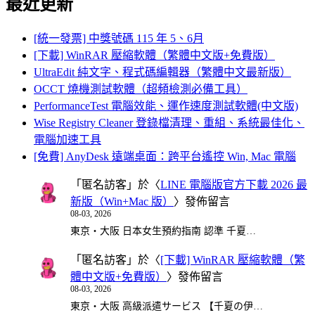
最近更新
[統一發票] 中獎號碼 115 年 5、6月
[下載] WinRAR 壓縮軟體（繁體中文版+免費版）
UltraEdit 純文字、程式碼編輯器（繁體中文最新版）
OCCT 燒機測試軟體（超頻檢測必備工具）
PerformanceTest 電腦效能、運作速度測試軟體(中文版)
Wise Registry Cleaner 登錄檔清理、重組、系統最佳化、
電腦加速工具
[免費] AnyDesk 遠端桌面：跨平台遙控 Win, Mac 電腦
「
匿名訪客
」於〈
LINE 電腦版官方下載 2026 最
新版（Win+Mac 版）
〉發佈留言
08-03, 2026
東京・大阪 日本女生預約指南 認準 千夏…
「
匿名訪客
」於〈
[下載] WinRAR 壓縮軟體（繁
體中文版+免費版）
〉發佈留言
08-03, 2026
東京・大阪 高級派遣サービス 【千夏の伊…