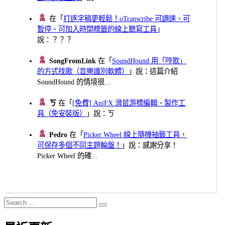
在「
打逐字稿更輕鬆！oTranscribe 可調速、可
暫停、可加入時間標籤的線上聽寫工具
」
說：？？？
SongFromLink
在「
SoundHound 用「哼歌」
的方式找歌（音樂識別軟體）
」說：這篇介紹
SoundHound 的情境很...
ㄎ
在「
[免費] AniFX 滑鼠游標編輯、製作工
具（免安裝版）
」說：ㄎ
Pedro
在「
Picker Wheel 線上隨機抽籤工具，
可保存多個不同主題輪盤！
」說：感謝分享！
Picker Wheel 的確...
Search
Search
for: