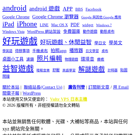
android
android 遊戲
APP
BBS
Facebook
Google Chrome 瀏覽器
Google Chrome
Google 與其他 Google 應用
iPhone
iPad
PDF
widget
LINE
Mac OS X
Windows 7
免費圖庫
Windows Vista
WordPress 網站架設
動作遊戲
動態桌布
好玩遊戲
好玩遊戲、休閒益智
學英文
學日文
播放器
拍照app
待辦事項
手機桌布
學英語
日文學習
桌布
照片編輯
桌面小工具
環境音
濾鏡
療癒
物理遊戲
益智遊戲
解謎遊戲
舒壓
貼圖
計時器
睡眠音樂
英語學習
鬧鐘
關於本站
|
聯絡站長(Contact Us)
|
廣告刊登
|
訂閱新文章
/
用 Email
閱電子報
|
WordPress
本站使用又快又便宜的：
Vultr VPS 日本主機
© 2026 版權所有，非經授權請勿全文轉貼
本站並無銷售任何軟體、光碟、大補帖等商品，本站與任何
xyz 網站完全無關。