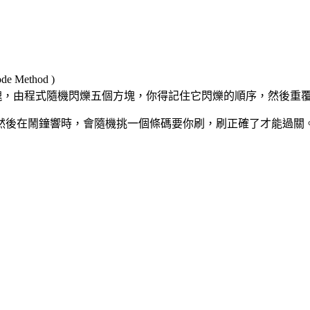
 Method )
2 個方塊，由程式隨機閃爍五個方塊，你得記住它閃爍的順序，然後重覆點
後在鬧鐘響時，會隨機挑一個條碼要你刷，刷正確了才能過關。（要用