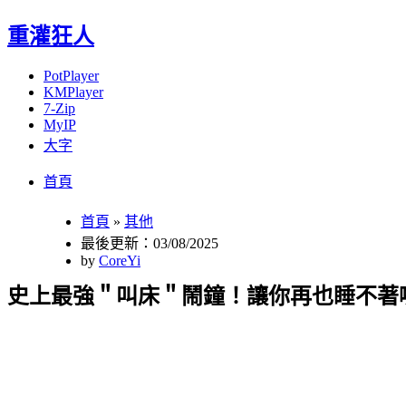
重灌狂人
PotPlayer
KMPlayer
7-Zip
MyIP
大字
Menu
Skip
首頁
to
content
首頁
»
其他
最後更新：03/08/2025
by
CoreYi
史上最強＂叫床＂鬧鐘！讓你再也睡不著啦～～(