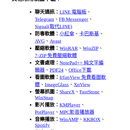
聊天通訊：
LINE 電腦板
、
Telegram
、
FB Messenger
、
Signal(取代LINE)
防毒軟體：
小紅傘
、
卡巴斯基
、
AVG
、
Avast
壓縮軟體：
WinRAR
、
WinZIP
、
7-ZIP 免費壓縮軟體
文書處理：
NotePad++ 純文字編
輯器
、
PDF24
、
Office下載
看圖軟體：
IrfanView 免費看圖軟
體
、
ImageGlass
、
XnView
螢幕抓圖：
ShareX
、
FastStone
、
WinSnap
影片播放：
KMPlayer
、
PotPlayer
、
MPC影音播放器
音樂播放：
WinAMP
、
KKBOX
、
Spotify