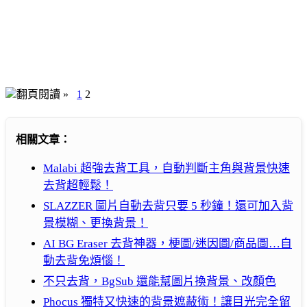
翻頁閱讀 »
1
2
相關文章：
Malabi 超強去背工具，自動判斷主角與背景快速
去背超輕鬆！
SLAZZER 圖片自動去背只要 5 秒鐘！還可加入背
景模糊、更換背景！
AI BG Eraser 去背神器，梗圖/迷因圖/商品圖…自
動去背免煩惱！
不只去背，BgSub 還能幫圖片換背景、改顏色
Phocus 獨特又快速的背景遮蔽術！讓目光完全留