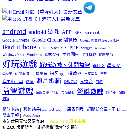
android
android 遊戲
APP
BBS
Facebook
Google Chrome 瀏覽器
Google Chrome
Google 與其他 Google 應用
iPhone
iPad
PDF
widget
LINE
Mac OS X
Windows 7
免費圖庫
Windows Vista
WordPress 網站架設
動作遊戲
動態桌布
好玩遊戲
好玩遊戲、休閒益智
學英文
學日文
播放器
拍照app
待辦事項
手機桌布
學英語
日文學習
桌布
照片編輯
桌面小工具
環境音
濾鏡
療癒
物理遊戲
益智遊戲
解謎遊戲
舒壓
貼圖
計時器
睡眠音樂
英語學習
鬧鐘
關於本站
|
聯絡站長(Contact Us)
|
廣告刊登
|
訂閱新文章
/
用 Email
閱電子報
|
WordPress
本站使用又快又便宜的：
Vultr VPS 日本主機
© 2026 版權所有，非經授權請勿全文轉貼