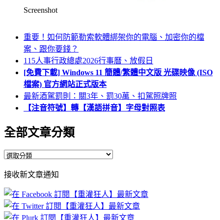
Screenshot
重要！如何防範勒索軟體綁架你的電腦、加密你的檔
案、跟你要錢？
115人事行政總處2026行事曆、放假日
[免費下載] Windows 11 簡體/繁體中文版 光碟映像 (ISO
檔案) 官方網站正式版本
最新酒駕罰則：關3年、罰30萬、扣駕照牌照
【注音符號】轉【漢語拼音】字母對照表
全部文章分類
全
部
接收新文章通知
文
章
分
類