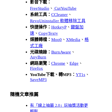
影音下載：
FreeStudio
、
CutYouTube
系統工具：
CCleaner
、
RevoUninstaller 軟體移除工具
快捷操作：
HotkeyP
、
鍵盤加
速
、
CopyTexty
媒體轉檔：
Moo0
、
XMedia
、
格
式工廠
光碟燒錄：
BurnAware
、
AnyBurn
網路瀏覽：
Chrome
、
Edge
、
Firefox
YouTube下載、轉MP3：
YT1s
、
SaveMP3
隨機文章推薦
有「線上抽籤 2.0」玩抽獎活動更
輕鬆