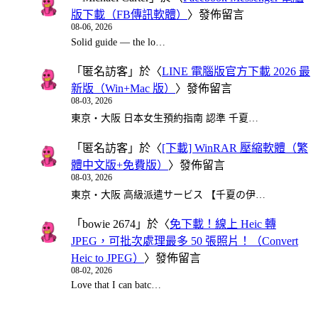
版下載（FB傳訊軟體）
〉發佈留言
08-06, 2026
Solid guide — the lo…
「
匿名訪客
」於〈
LINE 電腦版官方下載 2026 最
新版（Win+Mac 版）
〉發佈留言
08-03, 2026
東京・大阪 日本女生預約指南 認準 千夏…
「
匿名訪客
」於〈
[下載] WinRAR 壓縮軟體（繁
體中文版+免費版）
〉發佈留言
08-03, 2026
東京・大阪 高級派遣サービス 【千夏の伊…
「
bowie 2674
」於〈
免下載！線上 Heic 轉
JPEG，可批次處理最多 50 張照片！（Convert
Heic to JPEG）
〉發佈留言
08-02, 2026
Love that I can batc…