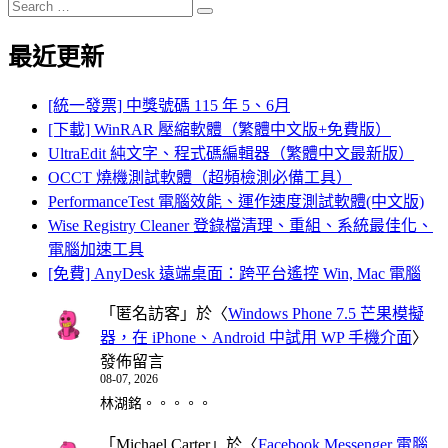
Search
Search
for:
最近更新
[統一發票] 中獎號碼 115 年 5、6月
[下載] WinRAR 壓縮軟體（繁體中文版+免費版）
UltraEdit 純文字、程式碼編輯器（繁體中文最新版）
OCCT 燒機測試軟體（超頻檢測必備工具）
PerformanceTest 電腦效能、運作速度測試軟體(中文版)
Wise Registry Cleaner 登錄檔清理、重組、系統最佳化、
電腦加速工具
[免費] AnyDesk 遠端桌面：跨平台遙控 Win, Mac 電腦
「
匿名訪客
」於〈
Windows Phone 7.5 芒果模擬
器，在 iPhone、Android 中試用 WP 手機介面
〉
發佈留言
08-07, 2026
林湖銘。。。。。
「
Michael Carter
」於〈
Facebook Messenger 電腦