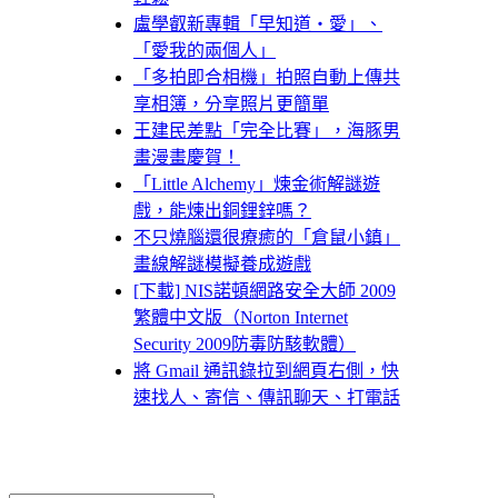
盧學叡新專輯「早知道‧愛」、
「愛我的兩個人」
「多拍即合相機」拍照自動上傳共
享相簿，分享照片更簡單
王建民差點「完全比賽」，海豚男
畫漫畫慶賀！
「Little Alchemy」煉金術解謎遊
戲，能煉出銅鋰鋅嗎？
不只燒腦還很療癒的「倉鼠小鎮」
畫線解謎模擬養成遊戲
[下載] NIS諾頓網路安全大師 2009
繁體中文版（Norton Internet
Security 2009防毒防駭軟體）
將 Gmail 通訊錄拉到網頁右側，快
速找人、寄信、傳訊聊天、打電話