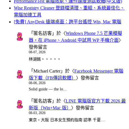
PerformanceTest 電腦效能、運作速度測試軟體(中文版)
Wise Registry Cleaner 登錄檔清理、重組、系統最佳化、
電腦加速工具
[免費] AnyDesk 遠端桌面：跨平台遙控 Win, Mac 電腦
「
匿名訪客
」於〈
Windows Phone 7.5 芒果模擬
器，在 iPhone、Android 中試用 WP 手機介面
〉
發佈留言
08-07, 2026
林湖銘。。。。。
「
Michael Carter
」於〈
Facebook Messenger 電腦
版下載（FB傳訊軟體）
〉發佈留言
08-06, 2026
Solid guide — the lo…
「
匿名訪客
」於〈
LINE 電腦版官方下載 2026 最
新版（Win+Mac 版）
〉發佈留言
08-03, 2026
東京・大阪 日本女生預約指南 認準 千夏…