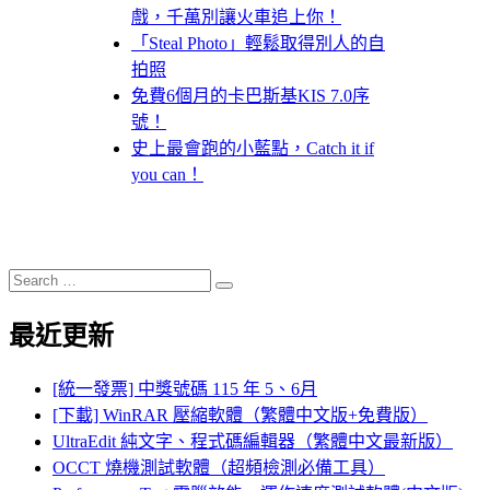
戲，千萬別讓火車追上你！
「Steal Photo」輕鬆取得別人的自
拍照
免費6個月的卡巴斯基KIS 7.0序
號！
史上最會跑的小藍點，Catch it if
you can！
Search
Search
for:
最近更新
[統一發票] 中獎號碼 115 年 5、6月
[下載] WinRAR 壓縮軟體（繁體中文版+免費版）
UltraEdit 純文字、程式碼編輯器（繁體中文最新版）
OCCT 燒機測試軟體（超頻檢測必備工具）