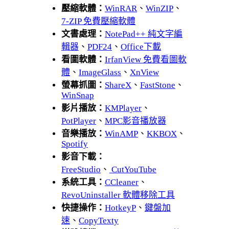
壓縮軟體：
WinRAR
、
WinZIP
、
7-ZIP 免費壓縮軟體
文書處理：
NotePad++ 純文字編
輯器
、
PDF24
、
Office下載
看圖軟體：
IrfanView 免費看圖軟
體
、
ImageGlass
、
XnView
螢幕抓圖：
ShareX
、
FastStone
、
WinSnap
影片播放：
KMPlayer
、
PotPlayer
、
MPC影音播放器
音樂播放：
WinAMP
、
KKBOX
、
Spotify
影音下載：
FreeStudio
、
CutYouTube
系統工具：
CCleaner
、
RevoUninstaller 軟體移除工具
快捷操作：
HotkeyP
、
鍵盤加
速
、
CopyTexty