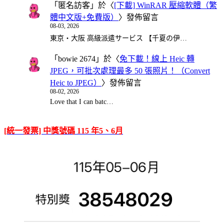
「
匿名訪客
」於〈
[下載] WinRAR 壓縮軟體（繁
體中文版+免費版）
〉發佈留言
08-03, 2026
東京・大阪 高級派遣サービス 【千夏の伊…
「
bowie 2674
」於〈
免下載！線上 Heic 轉
JPEG，可批次處理最多 50 張照片！（Convert
Heic to JPEG）
〉發佈留言
08-02, 2026
Love that I can batc…
[統一發票] 中獎號碼 115 年5、6月