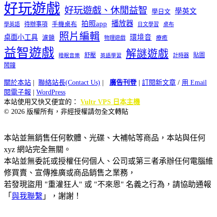
好玩遊戲
好玩遊戲、休閒益智
學英文
學日文
播放器
拍照app
待辦事項
手機桌布
學英語
日文學習
桌布
照片編輯
桌面小工具
環境音
濾鏡
療癒
物理遊戲
益智遊戲
解謎遊戲
舒壓
貼圖
計時器
睡眠音樂
英語學習
鬧鐘
關於本站
|
聯絡站長(Contact Us)
|
廣告刊登
|
訂閱新文章
/
用 Email
閱電子報
|
WordPress
本站使用又快又便宜的：
Vultr VPS 日本主機
© 2026 版權所有，非經授權請勿全文轉貼
本站並無銷售任何軟體、光碟、大補帖等商品，本站與任何
xyz 網站完全無關。
本站並無委託或授權任何個人、公司或第三者承辦任何電腦維
修買賣、宣傳推廣或商品銷售之業務，
若發現盜用 "重灌狂人" 或 "不來恩" 名義之行為，請協助通報
「
與我聯繫
」，謝謝！