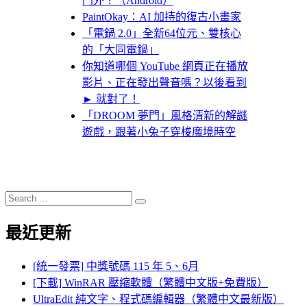
門外！（Android）
PaintOkay：AI 加持的復古小畫家
「電鍋 2.0」全新64位元、雙核心
的「大同電鍋」
你知道哪個 YouTube 網頁正在播放
影片、正在發出聲音嗎？以後看到
► 就對了！
「DROOM 夢門」風格清新的解謎
遊戲，跟著小兔子穿梭魔境時空
Search
Search
for:
最近更新
[統一發票] 中獎號碼 115 年 5、6月
[下載] WinRAR 壓縮軟體（繁體中文版+免費版）
UltraEdit 純文字、程式碼編輯器（繁體中文最新版）