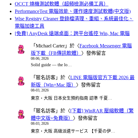
OCCT 燒機測試軟體（超頻檢測必備工具）
PerformanceTest 電腦效能、運作速度測試軟體(中文版)
Wise Registry Cleaner 登錄檔清理、重組、系統最佳化、
電腦加速工具
[免費] AnyDesk 遠端桌面：跨平台遙控 Win, Mac 電腦
「
Michael Carter
」於〈
Facebook Messenger 電腦
版下載（FB傳訊軟體）
〉發佈留言
08-06, 2026
Solid guide — the lo…
「
匿名訪客
」於〈
LINE 電腦版官方下載 2026 最
新版（Win+Mac 版）
〉發佈留言
08-03, 2026
東京・大阪 日本女生預約指南 認準 千夏…
「
匿名訪客
」於〈
[下載] WinRAR 壓縮軟體（繁
體中文版+免費版）
〉發佈留言
08-03, 2026
東京・大阪 高級派遣サービス 【千夏の伊…