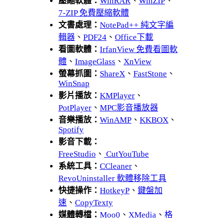
壓縮軟體：
WinRAR
、
WinZIP
、
7-ZIP 免費壓縮軟體
文書處理：
NotePad++ 純文字編
輯器
、
PDF24
、
Office下載
看圖軟體：
IrfanView 免費看圖軟
體
、
ImageGlass
、
XnView
螢幕抓圖：
ShareX
、
FastStone
、
WinSnap
影片播放：
KMPlayer
、
PotPlayer
、
MPC影音播放器
音樂播放：
WinAMP
、
KKBOX
、
Spotify
影音下載：
FreeStudio
、
CutYouTube
系統工具：
CCleaner
、
RevoUninstaller 軟體移除工具
快捷操作：
HotkeyP
、
鍵盤加
速
、
CopyTexty
媒體轉檔：
Moo0
、
XMedia
、
格