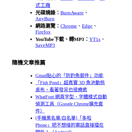
式工廠
光碟燒錄：
BurnAware
、
AnyBurn
網路瀏覽：
Chrome
、
Edge
、
Firefox
YouTube下載、轉MP3：
YT1s
、
SaveMP3
隨機文章推薦
Gmail貼心的「防釣魚郵件」功能
「Fish Pond」超真實 3D 魚池動態
桌布，看著發呆也很療癒
WhatFont 網頁字型、字體樣式自動
偵測工具（Google Chrome擴充套
件）
[手機黑名單/白名單]「多啦
Phone」把不想接的電話直接擋在