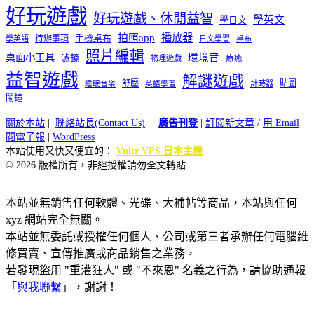
好玩遊戲
好玩遊戲、休閒益智
學英文
學日文
播放器
拍照app
待辦事項
手機桌布
學英語
日文學習
桌布
照片編輯
桌面小工具
環境音
濾鏡
療癒
物理遊戲
益智遊戲
解謎遊戲
舒壓
貼圖
計時器
睡眠音樂
英語學習
鬧鐘
關於本站
|
聯絡站長(Contact Us)
|
廣告刊登
|
訂閱新文章
/
用 Email
閱電子報
|
WordPress
本站使用又快又便宜的：
Vultr VPS 日本主機
© 2026 版權所有，非經授權請勿全文轉貼
本站並無銷售任何軟體、光碟、大補帖等商品，本站與任何
xyz 網站完全無關。
本站並無委託或授權任何個人、公司或第三者承辦任何電腦維
修買賣、宣傳推廣或商品銷售之業務，
若發現盜用 "重灌狂人" 或 "不來恩" 名義之行為，請協助通報
「
與我聯繫
」，謝謝！