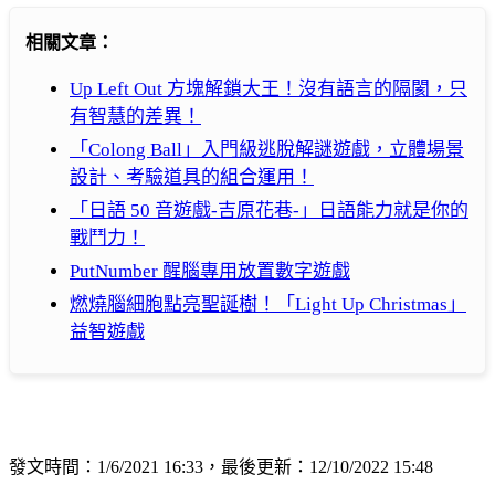
相關文章：
Up Left Out 方塊解鎖大王！沒有語言的隔閡，只
有智慧的差異！
「Colong Ball」入門級逃脫解謎遊戲，立體場景
設計、考驗道具的組合運用！
「日語 50 音遊戲-吉原花巷-」日語能力就是你的
戰鬥力！
PutNumber 醒腦專用放置數字遊戲
燃燒腦細胞點亮聖誕樹！「Light Up Christmas」
益智遊戲
發文時間：1/6/2021 16:33，最後更新：12/10/2022 15:48