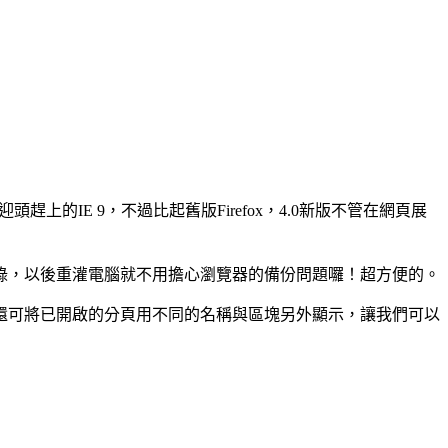
趕上的IE 9，不過比起舊版Firefox，4.0新版不管在網頁展
頁..等記錄，以後重灌電腦就不用擔心瀏覽器的備份問題囉！超方便的。
還可將已開啟的分頁用不同的名稱與區塊另外顯示，讓我們可以