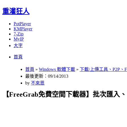
重灌狂人
PotPlayer
KMPlayer
7-Zip
MyIP
大字
Menu
Skip
首頁
to
content
首頁
»
Windows 軟體下載
»
下載/上傳工具、P2P、F
最後更新：09/14/2013
by
不來恩
【FreeGrab免費空間下載器】批次匯入、自