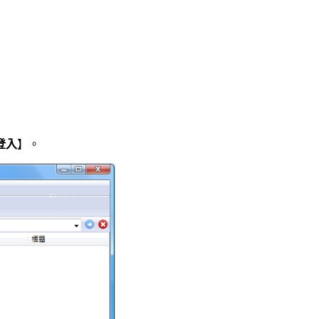
登入
】。