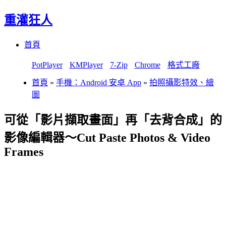
重灌狂人
Menu
Skip
首頁
to
content
PotPlayer
KMPlayer
7-Zip
Chrome
格式工廠
首頁
»
手機：Android 安卓 App
»
拍照攝影特效、繪
圖
可從「影片擷取畫面」再「去背合成」的
影像編輯器～Cut Paste Photos & Video
Frames