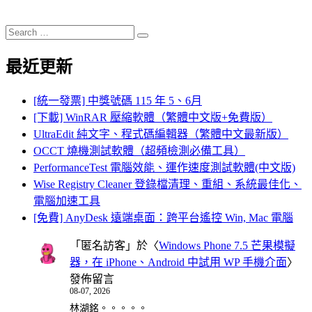
Search
Search
for:
最近更新
[統一發票] 中獎號碼 115 年 5、6月
[下載] WinRAR 壓縮軟體（繁體中文版+免費版）
UltraEdit 純文字、程式碼編輯器（繁體中文最新版）
OCCT 燒機測試軟體（超頻檢測必備工具）
PerformanceTest 電腦效能、運作速度測試軟體(中文版)
Wise Registry Cleaner 登錄檔清理、重組、系統最佳化、
電腦加速工具
[免費] AnyDesk 遠端桌面：跨平台遙控 Win, Mac 電腦
「
匿名訪客
」於〈
Windows Phone 7.5 芒果模擬
器，在 iPhone、Android 中試用 WP 手機介面
〉
發佈留言
08-07, 2026
林湖銘。。。。。