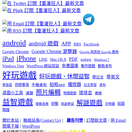
分
類
android
android 遊戲
APP
BBS
Facebook
Google Chrome 瀏覽器
Google Chrome
Google 與其他 Google 應用
iPhone
iPad
PDF
widget
LINE
Mac OS X
Windows 7
免費圖庫
Windows Vista
WordPress 網站架設
動作遊戲
動態桌布
好玩遊戲
好玩遊戲、休閒益智
學英文
學日文
播放器
拍照app
待辦事項
手機桌布
學英語
日文學習
桌布
照片編輯
桌面小工具
環境音
濾鏡
療癒
物理遊戲
益智遊戲
解謎遊戲
舒壓
貼圖
計時器
睡眠音樂
英語學習
鬧鐘
關於本站
|
聯絡站長(Contact Us)
|
廣告刊登
|
訂閱新文章
/
用 Email
閱電子報
|
WordPress