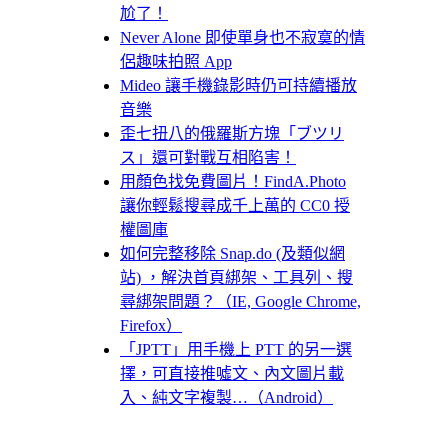
尬了！
Never Alone 即使單身也不寂寞的情
侶趣味拍照 App
Mideo 讓手機錄影時仍可持續播放
音樂
歪七扭八的俄羅斯方塊「ブツリ
ス」還可對戰互相陷害！
用顏色找免費圖片！FindA.Photo
讓你輕鬆搜尋成千上萬的 CC0 授
權圖庫
如何完整移除 Snap.do (及類似網
站) ，解決首頁綁架、工具列、搜
尋綁架問題？（IE, Google Chrome,
Firefox）
「JPTT」用手機上 PTT 的另一選
擇，可直接推噓文、內文圖片載
入、純文字複製…（Android）