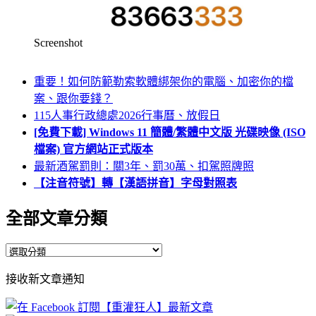
Screenshot
重要！如何防範勒索軟體綁架你的電腦、加密你的檔
案、跟你要錢？
115人事行政總處2026行事曆、放假日
[免費下載] Windows 11 簡體/繁體中文版 光碟映像 (ISO
檔案) 官方網站正式版本
最新酒駕罰則：關3年、罰30萬、扣駕照牌照
【注音符號】轉【漢語拼音】字母對照表
全部文章分類
全
部
接收新文章通知
文
章