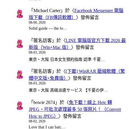
「
Michael Carter
」於〈
Facebook Messenger 電腦
版下載（FB傳訊軟體）
〉發佈留言
08-06, 2026
Solid guide — the lo…
「
匿名訪客
」於〈
LINE 電腦版官方下載 2026 最
新版（Win+Mac 版）
〉發佈留言
08-03, 2026
東京・大阪 日本女生預約指南 認準 千夏…
「
匿名訪客
」於〈
[下載] WinRAR 壓縮軟體（繁
體中文版+免費版）
〉發佈留言
08-03, 2026
東京・大阪 高級派遣サービス 【千夏の伊…
「
bowie 2674
」於〈
免下載！線上 Heic 轉
JPEG，可批次處理最多 50 張照片！（Convert
Heic to JPEG）
〉發佈留言
08-02, 2026
Love that I can batc…