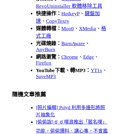
RevoUninstaller 軟體移除工具
快捷操作：
HotkeyP
、
鍵盤加
速
、
CopyTexty
媒體轉檔：
Moo0
、
XMedia
、
格
式工廠
光碟燒錄：
BurnAware
、
AnyBurn
網路瀏覽：
Chrome
、
Edge
、
Firefox
YouTube下載、轉MP3：
YT1s
、
SaveMP3
隨機文章推薦
[照片編輯] Polyd 利用多邊形將照
片抽象化
[偷偷說] ಠ_ಠ 噗浪推出「匿名噗」
功能，偷偷爆料、講心事，不會尷