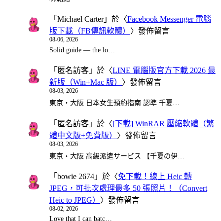
「
Michael Carter
」於〈
Facebook Messenger 電腦
版下載（FB傳訊軟體）
〉發佈留言
08-06, 2026
Solid guide — the lo…
「
匿名訪客
」於〈
LINE 電腦版官方下載 2026 最
新版（Win+Mac 版）
〉發佈留言
08-03, 2026
東京・大阪 日本女生預約指南 認準 千夏…
「
匿名訪客
」於〈
[下載] WinRAR 壓縮軟體（繁
體中文版+免費版）
〉發佈留言
08-03, 2026
東京・大阪 高級派遣サービス 【千夏の伊…
「
bowie 2674
」於〈
免下載！線上 Heic 轉
JPEG，可批次處理最多 50 張照片！（Convert
Heic to JPEG）
〉發佈留言
08-02, 2026
Love that I can batc…