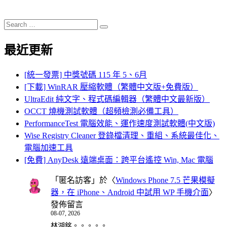
Search
Search
for:
最近更新
[統一發票] 中獎號碼 115 年 5、6月
[下載] WinRAR 壓縮軟體（繁體中文版+免費版）
UltraEdit 純文字、程式碼編輯器（繁體中文最新版）
OCCT 燒機測試軟體（超頻檢測必備工具）
PerformanceTest 電腦效能、運作速度測試軟體(中文版)
Wise Registry Cleaner 登錄檔清理、重組、系統最佳化、
電腦加速工具
[免費] AnyDesk 遠端桌面：跨平台遙控 Win, Mac 電腦
「
匿名訪客
」於〈
Windows Phone 7.5 芒果模擬
器，在 iPhone、Android 中試用 WP 手機介面
〉
發佈留言
08-07, 2026
林湖銘。。。。。