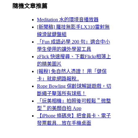
隨機文章推薦
Meditation 水的環境音播放器
[新聞稿] 羅技無影手LX310雷射無
線滑鼠鍵盤組
「Fun 成語必學 200 句」適合中小
學生使用的課外學習工具
zFlick 快速搜尋、下載Flickr相簿上
的精美圖片
[報稅] 免自然人憑證！ 用「健保
卡」就能網路報稅..
Rope Bowling 保齡球解謎遊戲，切
斷繩子擊落所有球瓶！
「玩美相機」拍照後可輕鬆＂微整
型＂的美顏自拍 App
【iPhone 條碼夾】把會員卡、電子
發票載具…放在手機桌面