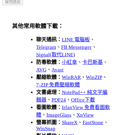
其他常用軟體下載：
聊天通訊：
LINE 電腦板
、
Telegram
、
FB Messenger
、
Signal(取代LINE)
防毒軟體：
小紅傘
、
卡巴斯基
、
AVG
、
Avast
壓縮軟體：
WinRAR
、
WinZIP
、
7-ZIP 免費壓縮軟體
文書處理：
NotePad++ 純文字編
輯器
、
PDF24
、
Office下載
看圖軟體：
IrfanView 免費看圖軟
體
、
ImageGlass
、
XnView
螢幕抓圖：
ShareX
、
FastStone
、
WinSnap