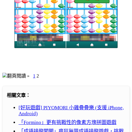
翻頁閱讀 »
1
2
相關文章：
[好玩遊戲] PIYOMORI 小雞疊疊樂 (支援 iPhone,
Android)
「Formino」更有挑戰性的像素方塊拼圖遊戲
「成語接龍闖關」瘋狂無限成語接龍遊戲，挑戰