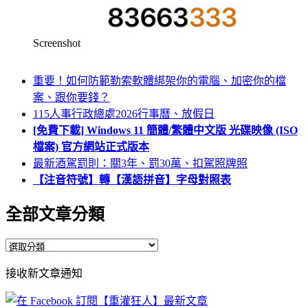
Screenshot
重要！如何防範勒索軟體綁架你的電腦、加密你的檔
案、跟你要錢？
115人事行政總處2026行事曆、放假日
[免費下載] Windows 11 簡體/繁體中文版 光碟映像 (ISO
檔案) 官方網站正式版本
最新酒駕罰則：關3年、罰30萬、扣駕照牌照
【注音符號】轉【漢語拼音】字母對照表
全部文章分類
全
部
接收新文章通知
文
章