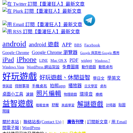
分
類
android
android 遊戲
APP
BBS
Facebook
Google Chrome 瀏覽器
Google Chrome
Google 與其他 Google 應用
iPhone
iPad
PDF
widget
LINE
Mac OS X
Windows 7
免費圖庫
Windows Vista
WordPress 網站架設
動作遊戲
動態桌布
好玩遊戲
好玩遊戲、休閒益智
學英文
學日文
播放器
拍照app
待辦事項
手機桌布
學英語
日文學習
桌布
照片編輯
桌面小工具
環境音
濾鏡
療癒
物理遊戲
益智遊戲
解謎遊戲
舒壓
貼圖
計時器
睡眠音樂
英語學習
鬧鐘
關於本站
|
聯絡站長(Contact Us)
|
廣告刊登
|
訂閱新文章
/
用 Email
閱電子報
|
WordPress