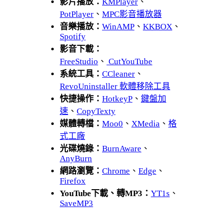
影片播放：
KMPlayer
、
PotPlayer
、
MPC影音播放器
音樂播放：
WinAMP
、
KKBOX
、
Spotify
影音下載：
FreeStudio
、
CutYouTube
系統工具：
CCleaner
、
RevoUninstaller 軟體移除工具
快捷操作：
HotkeyP
、
鍵盤加
速
、
CopyTexty
媒體轉檔：
Moo0
、
XMedia
、
格
式工廠
光碟燒錄：
BurnAware
、
AnyBurn
網路瀏覽：
Chrome
、
Edge
、
Firefox
YouTube下載、轉MP3：
YT1s
、
SaveMP3