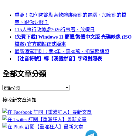
重要！如何防範勒索軟體綁架你的電腦、加密你的檔
案、跟你要錢？
115人事行政總處2026行事曆、放假日
[免費下載] Windows 11 簡體/繁體中文版 光碟映像 (ISO
檔案) 官方網站正式版本
最新酒駕罰則：關3年、罰30萬、扣駕照牌照
【注音符號】轉【漢語拼音】字母對照表
全部文章分類
全
部
接收新文章通知
文
章
分
類