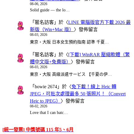
08-06, 2026
Solid guide — the lo…
「
匿名訪客
」於〈
LINE 電腦版官方下載 2026 最
新版（Win+Mac 版）
〉發佈留言
08-03, 2026
東京・大阪 日本女生預約指南 認準 千夏…
「
匿名訪客
」於〈
[下載] WinRAR 壓縮軟體（繁
體中文版+免費版）
〉發佈留言
08-03, 2026
東京・大阪 高級派遣サービス 【千夏の伊…
「
bowie 2674
」於〈
免下載！線上 Heic 轉
JPEG，可批次處理最多 50 張照片！（Convert
Heic to JPEG）
〉發佈留言
08-02, 2026
Love that I can batc…
[統一發票] 中獎號碼 115 年5、6月