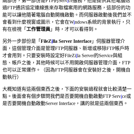
兩部份，第一部份是FTP的Serv
i
ce服務，他是提供其他電腦透
過FTP通訊協定連線進來存取檔案用的網路服務，這部份的功
能可以讓他隨著電腦自動開機啟動。而伺服器啟動後我們並不
會看到什麼視窗或圖示，它會在W
i
ndows系統的背景執行，只
有在檢視「
工作管理員
」時，才可以看得到。
另外一步部份是「
FileZ
i
lla Server Interface
」伺服器管理介
面，這個管理介面是管理FTP伺服器、新增或移除FTP帳戶時
才會用到。只要安裝時設定好FileZi
l
la Server的Service與組
態、帳戶之後，其他時候可以不用開啟伺服器管理介面，FTP
也可以正常運作。（因為FTP伺服器會在安裝好之後，開機自
動執行）
大概知道有這兩個東西之後，下面的安裝過程就會比較清楚一
點。後面會有個步驟問我們是否要開機自動啟動FTP Serv
i
ce或
是否要開機自動啟動Server Interface，講的就是這兩個東西。