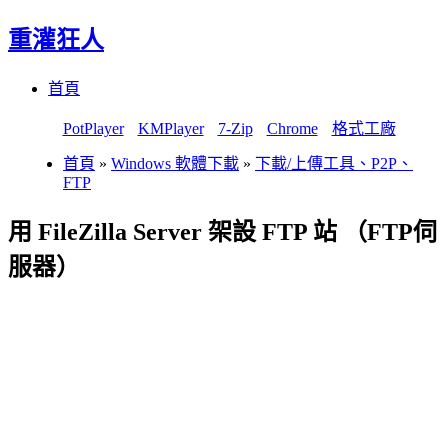
重灌狂人
Menu
Skip
首頁
to
content
PotPlayer
KMPlayer
7-Zip
Chrome
格式工廠
首頁
»
Windows 軟體下載
»
下載/上傳工具、P2P、
FTP
用 FileZilla Server 架設 FTP 站 （FTP伺
服器）