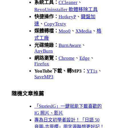
系統工具：
CCleaner
、
RevoUninstaller 軟體移除工具
快捷操作：
HotkeyP
、
鍵盤加
速
、
CopyTexty
媒體轉檔：
Moo0
、
XMedia
、
格
式工廠
光碟燒錄：
BurnAware
、
AnyBurn
網路瀏覽：
Chrome
、
Edge
、
Firefox
YouTube下載、轉MP3：
YT1s
、
SaveMP3
隨機文章推薦
「StoriesIG」一鍵就能下載喜歡的
IG 照片、影片
專為日文初學者設計！「日語 50
音圖-吉原櫻」用字源聯想更好記！