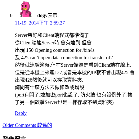
dogy
表示:
11-19, 2014下午 2:59.27
Server架好和Client端程式都準備了
從Client端連Server時,會有連到,但會
出現 150 Opening connection for /bin/ls.
及 425 can’t open data connection for transfer of /
然後就連線逾時.但在Server端還是看到Client端在線上.
但是從本機上來連127或者是本機的IP就不會出現425 會
出現426然後就可以存取資料夾.
請問有什麼方法去做修改或增設
(port有開了,連加密port也設了, 防火牆 也有設例外了,換
了另一個軟體Server也是一樣存取不到資料夾)
Reply
Comment
Older Comments 較舊的
navigation