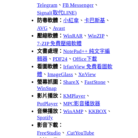
Telegram
、
FB Messenger
、
Signal(取代LINE)
防毒軟體：
小紅傘
、
卡巴斯基
、
AVG
、
Avast
壓縮軟體：
WinRAR
、
WinZIP
、
7-ZIP 免費壓縮軟體
文書處理：
NotePad++ 純文字編
輯器
、
PDF24
、
Office下載
看圖軟體：
IrfanView 免費看圖軟
體
、
ImageGlass
、
XnView
螢幕抓圖：
ShareX
、
FastStone
、
WinSnap
影片播放：
KMPlayer
、
PotPlayer
、
MPC影音播放器
音樂播放：
WinAMP
、
KKBOX
、
Spotify
影音下載：
FreeStudio
、
CutYouTube