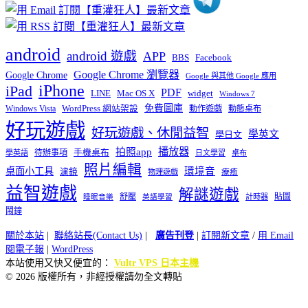
android
android 遊戲
APP
BBS
Facebook
Google Chrome 瀏覽器
Google Chrome
Google 與其他 Google 應用
iPhone
iPad
PDF
widget
LINE
Mac OS X
Windows 7
免費圖庫
Windows Vista
WordPress 網站架設
動作遊戲
動態桌布
好玩遊戲
好玩遊戲、休閒益智
學英文
學日文
播放器
拍照app
待辦事項
手機桌布
學英語
日文學習
桌布
照片編輯
桌面小工具
環境音
濾鏡
療癒
物理遊戲
益智遊戲
解謎遊戲
舒壓
貼圖
計時器
睡眠音樂
英語學習
鬧鐘
關於本站
|
聯絡站長(Contact Us)
|
廣告刊登
|
訂閱新文章
/
用 Email
閱電子報
|
WordPress
本站使用又快又便宜的：
Vultr VPS 日本主機
© 2026 版權所有，非經授權請勿全文轉貼