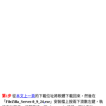
第1步
從
本文上一頁
的下載位址將軟體下載回來，然後在
「
FileZilla_Server-0_9_24
.
exe
」安裝檔上按兩下滑數左鍵，執