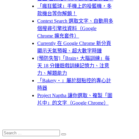
「瘋狂籃球」手機上的投籃機，多
款機台等你解鎖！
Context Search 選取文字、自動用多
個搜尋引擎找資料（Google
Chrome 擴充套件）
Currently 在 Google Chrome 新分頁
顯示天氣預報、超大數字時鐘
[預防失智]「Brain+ 大腦訓練」每
天 18 分鐘遊戲訓練記憶力、注意
力、解題能力
「Bakery・」屬於甜點控的專心計
時器
Project Naptha 讓你選取、複製「圖
片中」的文字（Google Chrome）
Search
Search
for: