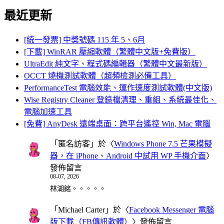
最近更新
[統一發票] 中獎號碼 115 年 5、6月
[下載] WinRAR 壓縮軟體（繁體中文版+免費版）
UltraEdit 純文字、程式碼編輯器（繁體中文最新版）
OCCT 燒機測試軟體（超頻檢測必備工具）
PerformanceTest 電腦效能、運作速度測試軟體(中文版)
Wise Registry Cleaner 登錄檔清理、重組、系統最佳化、
電腦加速工具
[免費] AnyDesk 遠端桌面：跨平台遙控 Win, Mac 電腦
「
匿名訪客
」於〈
Windows Phone 7.5 芒果模擬
器，在 iPhone、Android 中試用 WP 手機介面
〉
發佈留言
08-07, 2026
林湖銘。。。。。
「
Michael Carter
」於〈
Facebook Messenger 電腦
版下載（FB傳訊軟體）
〉發佈留言