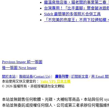
繼溫泉旅店後，貓老闆的事業第二春
台灣專用！「比手畫腳」聚會破冰遊
SideIt 最簡單的多張照片合併工具
「不完美的亮度王」不用下拉通知欄
Previous Image 前一張圖
後一張圖 Next Image
關於本站
|
聯絡站長(Contact Us)
|
廣告刊登
|
訂閱新文章
/
用 Email
本站使用又快又便宜的：
Vultr VPS 日本主機
© 2026 版權所有，非經授權請勿全文轉貼
本站並無銷售任何軟體、光碟、大補帖等商品，本站與任何 xy
本站並無委託或授權任何個人、公司或第三者承辦任何電腦維