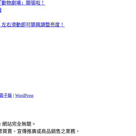
「動物劇場」開張啦！
戲
，左右滑動即可隨興調整亮度！
 閱電子報
|
WordPress
z 網站完全無關。
修買賣、宣傳推廣或商品銷售之業務，