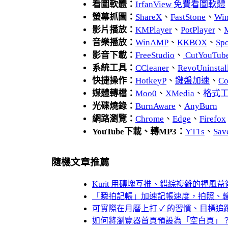
看圖軟體：
IrfanView 免費看圖軟體
螢幕抓圖：
ShareX
、
FastStone
、
Wi
影片播放：
KMPlayer
、
PotPlayer
、
音樂播放：
WinAMP
、
KKBOX
、
Spo
影音下載：
FreeStudio
、
CutYouTub
系統工具：
CCleaner
、
RevoUnins
快捷操作：
HotkeyP
、
鍵盤加速
、
Co
媒體轉檔：
Moo0
、
XMedia
、
格式
光碟燒錄：
BurnAware
、
AnyBurn
網路瀏覽：
Chrome
、
Edge
、
Firefox
YouTube下載、轉MP3：
YT1s
、
Sav
隨機文章推薦
Kurit 用磚塊互推、錯綜複雜的禪風
「瞬拍記帳」加速記帳速度，拍照、
可實際在月曆上打 ✓ 的習慣、目標追蹤器～「Goa
如何將瀏覽器首頁預設為「空白頁」