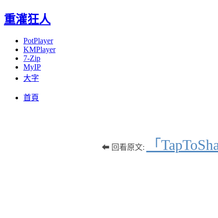
重灌狂人
PotPlayer
KMPlayer
7-Zip
MyIP
大字
Menu
Skip
首頁
to
content
「TapToSh
⬅ 回看原文: