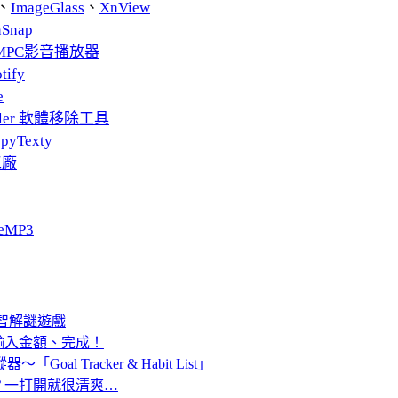
、
ImageGlass
、
XnView
nSnap
MPC影音播放器
tify
e
taller 軟體移除工具
pyTexty
工廠
eMP3
益智解謎遊戲
輸入金額、完成！
l Tracker & Habit List」
？一打開就很清爽…