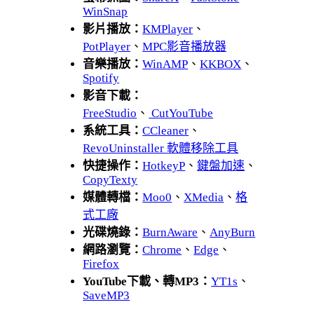
WinSnap
影片播放：
KMPlayer
、
PotPlayer
、
MPC影音播放器
音樂播放：
WinAMP
、
KKBOX
、
Spotify
影音下載：
FreeStudio
、
CutYouTube
系統工具：
CCleaner
、
RevoUninstaller 軟體移除工具
快捷操作：
HotkeyP
、
鍵盤加速
、
CopyTexty
媒體轉檔：
Moo0
、
XMedia
、
格
式工廠
光碟燒錄：
BurnAware
、
AnyBurn
網路瀏覽：
Chrome
、
Edge
、
Firefox
YouTube下載、轉MP3：
YT1s
、
SaveMP3