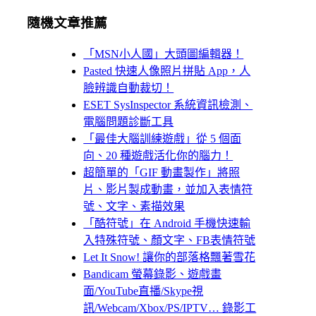
隨機文章推薦
「MSN小人國」大頭圖編輯器！
Pasted 快速人像照片拼貼 App，人
臉辨識自動裁切！
ESET SysInspector 系統資訊檢測、
電腦問題診斷工具
「最佳大腦訓練遊戲」從 5 個面
向、20 種遊戲活化你的腦力！
超簡單的「GIF 動畫製作」將照
片、影片製成動畫，並加入表情符
號、文字、素描效果
「酷符號」在 Android 手機快速輸
入特殊符號、顏文字、FB表情符號
Let It Snow! 讓你的部落格飄著雪花
Bandicam 螢幕錄影、遊戲畫
面/YouTube直播/Skype視
訊/Webcam/Xbox/PS/IPTV… 錄影工