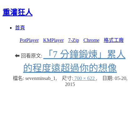
重灌狂人
Menu
Skip
首頁
to
content
PotPlayer
KMPlayer
7-Zip
Chrome
格式工廠
「7 分鐘鍛煉」累人
⬅ 回看原文:
的程度遠超過你的想像
檔名: sevenminsab_1
,
尺寸:
700 × 622
,
日期:
05-20,
2015