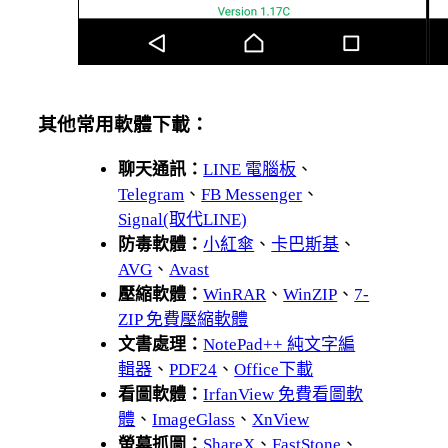
其他常用軟體下載：
聊天通訊：
LINE 電腦板
、
Telegram
、
FB Messenger
、
Signal(取代LINE)
防毒軟體：
小紅傘
、
卡巴斯基
、
AVG
、
Avast
壓縮軟體：
WinRAR
、
WinZIP
、
7-
ZIP 免費壓縮軟體
文書處理：
NotePad++ 純文字編
輯器
、
PDF24
、
Office下載
看圖軟體：
IrfanView 免費看圖軟
體
、
ImageGlass
、
XnView
螢幕抓圖：
ShareX
、
FastStone
、