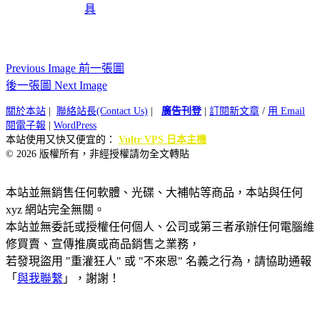
具
Previous Image 前一張圖
後一張圖 Next Image
關於本站
|
聯絡站長(Contact Us)
|
廣告刊登
|
訂閱新文章
/
用 Email
閱電子報
|
WordPress
本站使用又快又便宜的：
Vultr VPS 日本主機
© 2026 版權所有，非經授權請勿全文轉貼
本站並無銷售任何軟體、光碟、大補帖等商品，本站與任何
xyz 網站完全無關。
本站並無委託或授權任何個人、公司或第三者承辦任何電腦維
修買賣、宣傳推廣或商品銷售之業務，
若發現盜用 "重灌狂人" 或 "不來恩" 名義之行為，請協助通報
「
與我聯繫
」，謝謝！