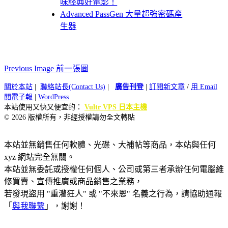
味經典好電影！
Advanced PassGen 大量超強密碼產
生器
Previous Image 前一張圖
關於本站
|
聯絡站長(Contact Us)
|
廣告刊登
|
訂閱新文章
/
用 Email
閱電子報
|
WordPress
本站使用又快又便宜的：
Vultr VPS 日本主機
© 2026 版權所有，非經授權請勿全文轉貼
本站並無銷售任何軟體、光碟、大補帖等商品，本站與任何
xyz 網站完全無關。
本站並無委託或授權任何個人、公司或第三者承辦任何電腦維
修買賣、宣傳推廣或商品銷售之業務，
若發現盜用 "重灌狂人" 或 "不來恩" 名義之行為，請協助通報
「
與我聯繫
」，謝謝！