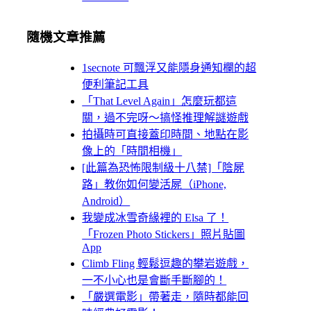
隨機文章推薦
1secnote 可飄浮又能隱身通知欄的超
便利筆記工具
「That Level Again」怎麼玩都這
關，過不完呀～搞怪推理解謎遊戲
拍攝時可直接蓋印時間、地點在影
像上的「時間相機」
[此篇為恐怖限制級十八禁]「陰屍
路」教你如何變活屍（iPhone,
Android）
我變成冰雪奇緣裡的 Elsa 了！
「Frozen Photo Stickers」照片貼圖
App
Climb Fling 輕鬆逗趣的攀岩遊戲，
一不小心也是會斷手斷腳的！
「嚴選電影」帶著走，隨時都能回