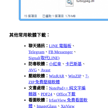
其他常用軟體下載：
聊天通訊：
LINE 電腦板
、
Telegram
、
FB Messenger
、
Signal(取代LINE)
防毒軟體：
小紅傘
、
卡巴斯基
、
AVG
、
Avast
壓縮軟體：
WinRAR
、
WinZIP
、
7-
ZIP 免費壓縮軟體
文書處理：
NotePad++ 純文字編
輯器
、
PDF24
、
Office下載
看圖軟體：
IrfanView 免費看圖軟
體
、
ImageGlass
、
XnView