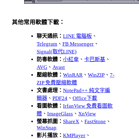
其他常用軟體下載：
聊天通訊：
LINE 電腦板
、
Telegram
、
FB Messenger
、
Signal(取代LINE)
防毒軟體：
小紅傘
、
卡巴斯基
、
AVG
、
Avast
壓縮軟體：
WinRAR
、
WinZIP
、
7-
ZIP 免費壓縮軟體
文書處理：
NotePad++ 純文字編
輯器
、
PDF24
、
Office下載
看圖軟體：
IrfanView 免費看圖軟
體
、
ImageGlass
、
XnView
螢幕抓圖：
ShareX
、
FastStone
、
WinSnap
影片播放：
KMPlayer
、