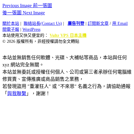
Previous Image 前一張圖
後一張圖 Next Image
關於本站
|
聯絡站長(Contact Us)
|
廣告刊登
|
訂閱新文章
/
用 Email
閱電子報
|
WordPress
本站使用又快又便宜的：
Vultr VPS 日本主機
© 2026 版權所有，非經授權請勿全文轉貼
本站並無銷售任何軟體、光碟、大補帖等商品，本站與任何
xyz 網站完全無關。
本站並無委託或授權任何個人、公司或第三者承辦任何電腦維
修買賣、宣傳推廣或商品銷售之業務，
若發現盜用 "重灌狂人" 或 "不來恩" 名義之行為，請協助通報
「
與我聯繫
」，謝謝！