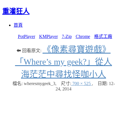
重灌狂人
Menu
Skip
首頁
to
content
PotPlayer
KMPlayer
7-Zip
Chrome
格式工廠
《像素尋寶遊戲》
⬅ 回看原文:
「Where’s my geek?」從人
海茫茫中尋找怪咖小人
檔名: wheresmygeek_3
,
尺寸:
700 × 525
,
日期:
12-
24, 2014