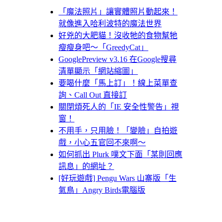
「魔法照片」讓實體照片動起來！
就像進入哈利波特的魔法世界
好兇的大肥貓！沒收牠的食物幫牠
瘦瘦身吧～「GreedyCat」
GooglePreview v3.16 在Google搜尋
清單顯示「網站縮圖」
要喝什麼「馬上訂」！線上菜單查
詢、Call Out 直接訂
關閉煩死人的「IE 安全性警告」視
窗！
不用手，只用臉！「變臉」自拍遊
戲，小心五官回不來啊～
如何抓出 Plurk 噗文下面「某則回應
訊息」的網址？
[好玩遊戲] Pengu Wars 山寨版「生
氣鳥」Angry Birds電腦版