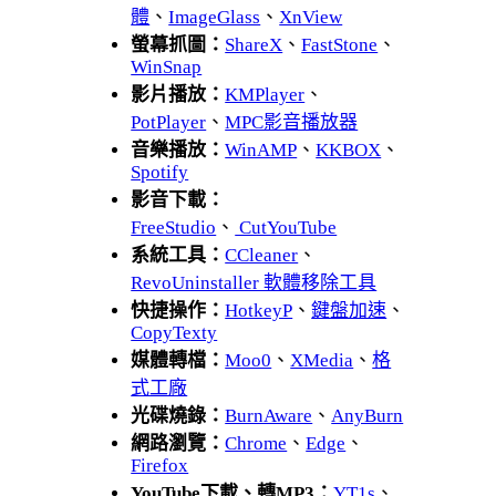
體
、
ImageGlass
、
XnView
螢幕抓圖：
ShareX
、
FastStone
、
WinSnap
影片播放：
KMPlayer
、
PotPlayer
、
MPC影音播放器
音樂播放：
WinAMP
、
KKBOX
、
Spotify
影音下載：
FreeStudio
、
CutYouTube
系統工具：
CCleaner
、
RevoUninstaller 軟體移除工具
快捷操作：
HotkeyP
、
鍵盤加速
、
CopyTexty
媒體轉檔：
Moo0
、
XMedia
、
格
式工廠
光碟燒錄：
BurnAware
、
AnyBurn
網路瀏覽：
Chrome
、
Edge
、
Firefox
YouTube下載、轉MP3：
YT1s
、