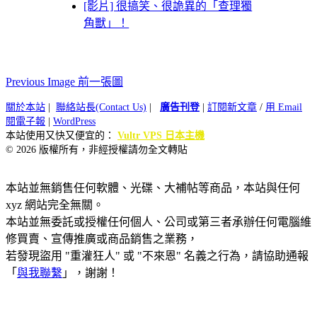
[影片] 很搞笑、很詭異的「查理獨
角獸」！
Previous Image 前一張圖
關於本站
|
聯絡站長(Contact Us)
|
廣告刊登
|
訂閱新文章
/
用 Email
閱電子報
|
WordPress
本站使用又快又便宜的：
Vultr VPS 日本主機
© 2026 版權所有，非經授權請勿全文轉貼
本站並無銷售任何軟體、光碟、大補帖等商品，本站與任何
xyz 網站完全無關。
本站並無委託或授權任何個人、公司或第三者承辦任何電腦維
修買賣、宣傳推廣或商品銷售之業務，
若發現盜用 "重灌狂人" 或 "不來恩" 名義之行為，請協助通報
「
與我聯繫
」，謝謝！