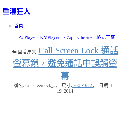
重灌狂人
Menu
Skip
首頁
to
content
PotPlayer
KMPlayer
7-Zip
Chrome
格式工廠
Call Screen Lock 通話
⬅ 回看原文:
螢幕鎖，避免通話中誤觸螢
幕
檔名: callscreenlock_2
,
尺寸:
700 × 622
,
日期:
11-
19, 2014