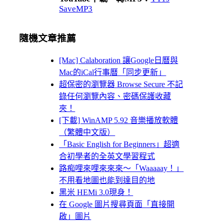
SaveMP3
隨機文章推薦
[Mac] Calaboration 讓Google日曆與
Mac的iCal行事曆「同步更新」
超保密的瀏覽器 Browse Secure 不記
錄任何瀏覽內容、密碼保護收藏
夾！
[下載] WinAMP 5.92 音樂播放軟體
（繁體中文版）
「Basic English for Beginners」超適
合初學者的全英文學習程式
路痴哩來哩來來來～「Waaaaay！」
不用看地圖也能到達目的地
黑米 HEMi 3.0現身！
在 Google 圖片搜尋頁面「直接開
啟」圖片