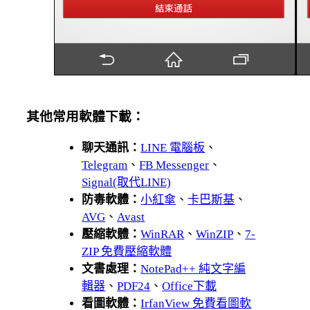
其他常用軟體下載：
聊天通訊：
LINE 電腦板
、
Telegram
、
FB Messenger
、
Signal(取代LINE)
防毒軟體：
小紅傘
、
卡巴斯基
、
AVG
、
Avast
壓縮軟體：
WinRAR
、
WinZIP
、
7-
ZIP 免費壓縮軟體
文書處理：
NotePad++ 純文字編
輯器
、
PDF24
、
Office下載
看圖軟體：
IrfanView 免費看圖軟