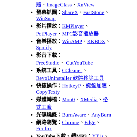
體
、
ImageGlass
、
XnView
螢幕抓圖：
ShareX
、
FastStone
、
WinSnap
影片播放：
KMPlayer
、
PotPlayer
、
MPC影音播放器
音樂播放：
WinAMP
、
KKBOX
、
Spotify
影音下載：
FreeStudio
、
CutYouTube
系統工具：
CCleaner
、
RevoUninstaller 軟體移除工具
快捷操作：
HotkeyP
、
鍵盤加速
、
CopyTexty
媒體轉檔：
Moo0
、
XMedia
、
格
式工廠
光碟燒錄：
BurnAware
、
AnyBurn
網路瀏覽：
Chrome
、
Edge
、
Firefox
YouTube下載、轉MP3：
YT1s
、