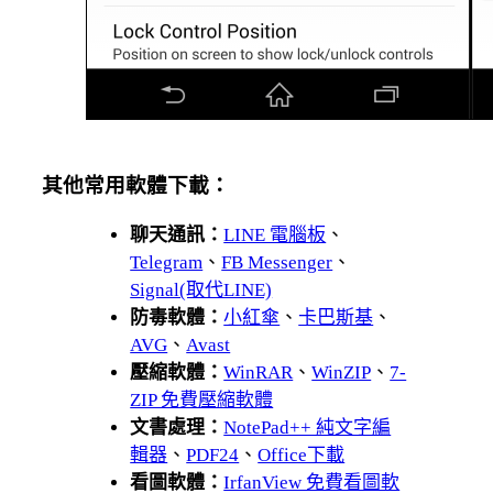
其他常用軟體下載：
聊天通訊：
LINE 電腦板
、
Telegram
、
FB Messenger
、
Signal(取代LINE)
防毒軟體：
小紅傘
、
卡巴斯基
、
AVG
、
Avast
壓縮軟體：
WinRAR
、
WinZIP
、
7-
ZIP 免費壓縮軟體
文書處理：
NotePad++ 純文字編
輯器
、
PDF24
、
Office下載
看圖軟體：
IrfanView 免費看圖軟