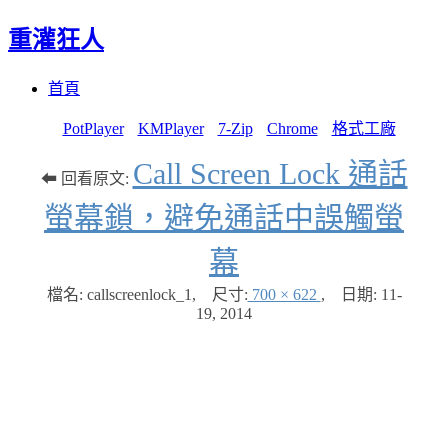
重灌狂人
Menu
Skip
首頁
to
content
PotPlayer
KMPlayer
7-Zip
Chrome
格式工廠
Call Screen Lock 通話
⬅ 回看原文:
螢幕鎖，避免通話中誤觸螢
幕
檔名: callscreenlock_1
,
尺寸:
700 × 622
,
日期:
11-
19, 2014