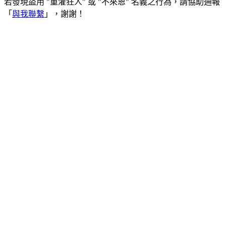
若發現盜用 "重灌狂人" 或 "不來恩" 名義之行為，請協助通報
「
與我聯繫
」，謝謝！