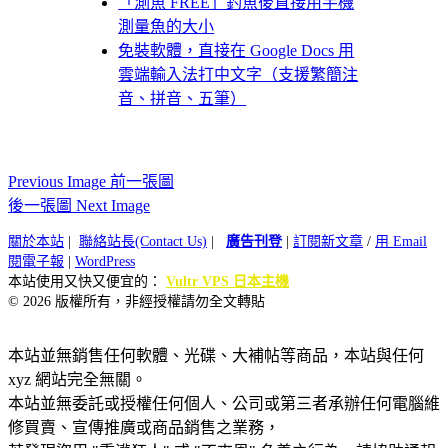
「測魚 FREE」釣魚後直接用手機
測量魚的大小
免裝軟體，直接在 Google Docs 用
雲端輸入法打中文字（支援繁簡注
音、拼音、五筆）
Previous Image 前一張圖
後一張圖 Next Image
關於本站
|
聯絡站長(Contact Us)
|
廣告刊登
|
訂閱新文章
/
用 Email
閱電子報
|
WordPress
本站使用又快又便宜的：
Vultr VPS 日本主機
© 2026 版權所有，非經授權請勿全文轉貼
本站並無銷售任何軟體、光碟、大補帖等商品，本站與任何
xyz 網站完全無關。
本站並無委託或授權任何個人、公司或第三者承辦任何電腦維
修買賣、宣傳推廣或商品銷售之業務，