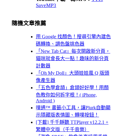
SaveMP3
隨機文章推薦
用 Google 找顏色！搜尋引擎內建色
碼轉換、調色盤挑色器
「New Tab Cat」每次開啟新分頁，
貓咪就會長大一點！趣味的新分頁
計數器
「Oh My Doll」大頭娃娃風 Q 版頭
像產生器
「五色學倉頡」倉頡好好學！用顏
色教你如何拆字根！( iPhone,
Android )
噗通™ 書籤小工具，讓Plurk自動顯
示隱藏版表情圖、轉噗按鈕！
[下載] 千千靜聽 TTPlayer v12.2.1 +
繁體中文版（千千音樂）