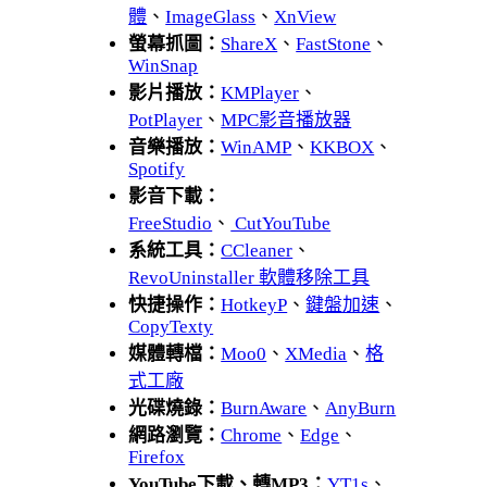
體
、
ImageGlass
、
XnView
螢幕抓圖：
ShareX
、
FastStone
、
WinSnap
影片播放：
KMPlayer
、
PotPlayer
、
MPC影音播放器
音樂播放：
WinAMP
、
KKBOX
、
Spotify
影音下載：
FreeStudio
、
CutYouTube
系統工具：
CCleaner
、
RevoUninstaller 軟體移除工具
快捷操作：
HotkeyP
、
鍵盤加速
、
CopyTexty
媒體轉檔：
Moo0
、
XMedia
、
格
式工廠
光碟燒錄：
BurnAware
、
AnyBurn
網路瀏覽：
Chrome
、
Edge
、
Firefox
YouTube下載、轉MP3：
YT1s
、