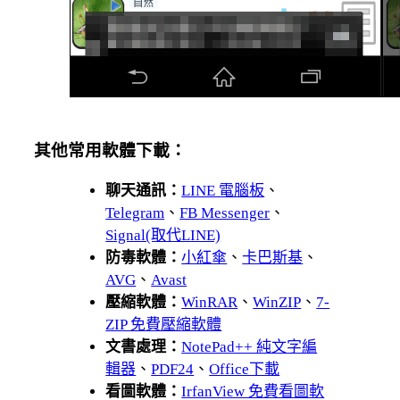
其他常用軟體下載：
聊天通訊：
LINE 電腦板
、
Telegram
、
FB Messenger
、
Signal(取代LINE)
防毒軟體：
小紅傘
、
卡巴斯基
、
AVG
、
Avast
壓縮軟體：
WinRAR
、
WinZIP
、
7-
ZIP 免費壓縮軟體
文書處理：
NotePad++ 純文字編
輯器
、
PDF24
、
Office下載
看圖軟體：
IrfanView 免費看圖軟