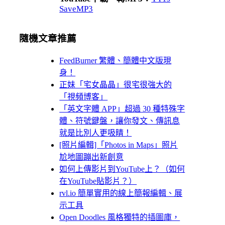
SaveMP3
隨機文章推薦
FeedBurner 繁體、簡體中文版現
身！
正妹「宅女晶晶」很宅很強大的
「視頻博客」
「英文字體 APP」超過 30 種特殊字
體、符號鍵盤，讓你發文、傳訊息
就是比別人更吸睛！
[照片編輯]「Photos in Maps」照片
尬地圖蹦出新創意
如何上傳影片到YouTube上？（如何
在YouTube貼影片？）
rvl.io 簡單實用的線上簡報編輯、展
示工具
Open Doodles 風格獨特的插圖庫，