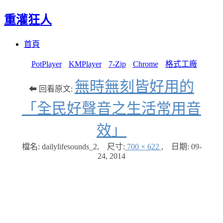
重灌狂人
Menu
Skip
首頁
to
content
PotPlayer
KMPlayer
7-Zip
Chrome
格式工廠
無時無刻皆好用的
⬅ 回看原文:
「全民好聲音之生活常用音
效」
檔名: dailylifesounds_2
,
尺寸:
700 × 622
,
日期:
09-
24, 2014