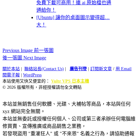
免費下載可商用！連 ai 原始檔也通
通給你！
[Ubuntu] 讓你的桌面圖示變得超…
大！
Previous Image 前一張圖
後一張圖 Next Image
關於本站
|
聯絡站長(Contact Us)
|
廣告刊登
|
訂閱新文章
/
用 Email
閱電子報
|
WordPress
本站使用又快又便宜的：
Vultr VPS 日本主機
© 2026 版權所有，非經授權請勿全文轉貼
本站並無銷售任何軟體、光碟、大補帖等商品，本站與任何
xyz 網站完全無關。
本站並無委託或授權任何個人、公司或第三者承辦任何電腦維
修買賣、宣傳推廣或商品銷售之業務，
若發現盜用 "重灌狂人" 或 "不來恩" 名義之行為，請協助通報