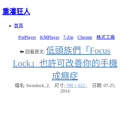
重灌狂人
Menu
Skip
首頁
to
content
PotPlayer
KMPlayer
7-Zip
Chrome
格式工廠
低頭族們「Focus
⬅ 回看原文:
Lock」也許可改善你的手機
成癮症
檔名: focuslock_2
,
尺寸:
700 × 622
,
日期:
07-25,
2014