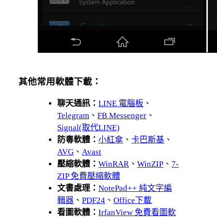
其他常用軟體下載：
聊天通訊：
LINE 電腦板
、
Telegram
、
FB Messenger
、
Signal(取代LINE)
防毒軟體：
小紅傘
、
卡巴斯基
、
AVG
、
Avast
壓縮軟體：
WinRAR
、
WinZIP
、
7-
ZIP 免費壓縮軟體
文書處理：
NotePad++ 純文字編
輯器
、
PDF24
、
Office下載
看圖軟體：
IrfanView 免費看圖軟