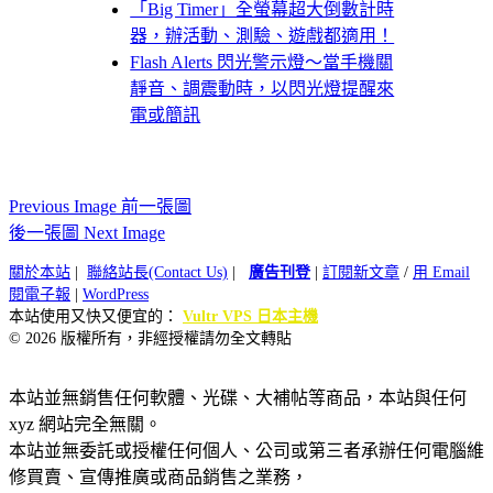
「Big Timer」全螢幕超大倒數計時
器，辦活動、測驗、遊戲都適用！
Flash Alerts 閃光警示燈～當手機關
靜音、調震動時，以閃光燈提醒來
電或簡訊
Previous Image 前一張圖
後一張圖 Next Image
關於本站
|
聯絡站長(Contact Us)
|
廣告刊登
|
訂閱新文章
/
用 Email
閱電子報
|
WordPress
本站使用又快又便宜的：
Vultr VPS 日本主機
© 2026 版權所有，非經授權請勿全文轉貼
本站並無銷售任何軟體、光碟、大補帖等商品，本站與任何
xyz 網站完全無關。
本站並無委託或授權任何個人、公司或第三者承辦任何電腦維
修買賣、宣傳推廣或商品銷售之業務，