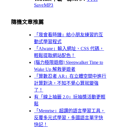
SaveMP3
隨機文章推薦
「我會看時鐘」給小朋友練習的互
動式學習程式
「Alwane」輸入網址、CSS 代碼，
輕鬆提取網站配色！
[腦力極限遊戲] Sleepwalker Time to
Wake Up 解救夢遊者
「算數忍者 AR」在立體空間中進行
計算對決，不知不覺心算就變強
了！
有「線上抽籤 2.0」玩抽獎活動更輕
鬆
「Memrise」超讚的語言學習工具，
反覆多元式學習，多國語言單字快
快記！