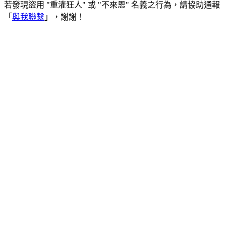
若發現盜用 "重灌狂人" 或 "不來恩" 名義之行為，請協助通報
「
與我聯繫
」，謝謝！