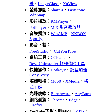
體
、
ImageGlass
、
XnView
螢幕抓圖：
ShareX
、
FastStone
、
WinSnap
影片播放：
KMPlayer
、
PotPlayer
、
MPC影音播放器
音樂播放：
WinAMP
、
KKBOX
、
Spotify
影音下載：
FreeStudio
、
CutYouTube
系統工具：
CCleaner
、
RevoUninstaller 軟體移除工具
快捷操作：
HotkeyP
、
鍵盤加速
、
CopyTexty
媒體轉檔：
Moo0
、
XMedia
、
格
式工廠
光碟燒錄：
BurnAware
、
AnyBurn
網路瀏覽：
Chrome
、
Edge
、
Firefox
YouTube下載、轉MP3：
YT1s
、